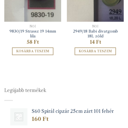
NŐI
NŐI
9830/19 Strassz 19 14mm
2949/18 Babi divatgomb
lila
18L zöld
58
Ft
14
Ft
KOSÁRBA TESZEM
KOSÁRBA TESZEM
Legújabb termékek
S60 Spirál cipzár 25cm zárt 101 fehér
160
Ft