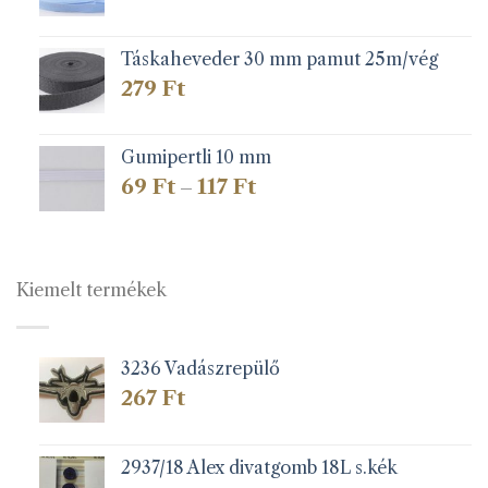
Táskaheveder 30 mm pamut 25m/vég
279
Ft
Gumipertli 10 mm
Ártartomány:
69
Ft
117
Ft
–
69 Ft
-
117 Ft
Kiemelt termékek
3236 Vadászrepülő
267
Ft
2937/18 Alex divatgomb 18L s.kék