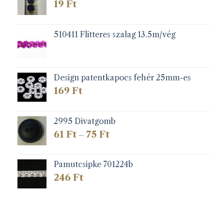
19
Ft
510411 Flitteres szalag 13.5m/vég
Design patentkapocs fehér 25mm-es
169
Ft
2995 Divatgomb
Ártartomány:
61
Ft
75
Ft
–
61 Ft
-
75 Ft
Pamutcsipke 701224b
246
Ft