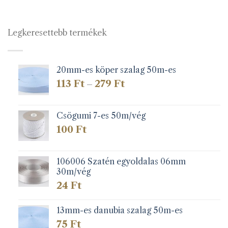
Legkeresettebb termékek
20mm-es köper szalag 50m-es
Ártartomány:
113
Ft
279
Ft
–
113 Ft
-
279 Ft
Csögumi 7-es 50m/vég
100
Ft
106006 Szatén egyoldalas 06mm
30m/vég
24
Ft
13mm-es danubia szalag 50m-es
75
Ft