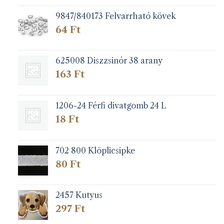
9847/840173 Felvarrható kövek
64
Ft
625008 Diszzsinór 38 arany
163
Ft
1206-24 Férfi divatgomb 24 L
18
Ft
702 800 Klöplicsipke
80
Ft
2457 Kutyus
297
Ft