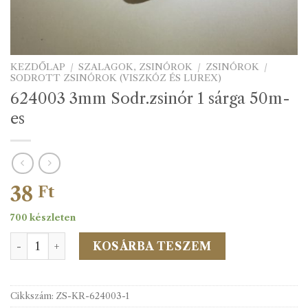
KEZDŐLAP
/
SZALAGOK, ZSINÓROK
/
ZSINÓROK
/
SODROTT ZSINÓROK (VISZKÓZ ÉS LUREX)
624003 3mm Sodr.zsinór 1 sárga 50m-
es
38
Ft
700 készleten
624003 3mm Sodr.zsinór 1 sárga 50m-es mennyiség
KOSÁRBA TESZEM
Cikkszám:
ZS-KR-624003-1