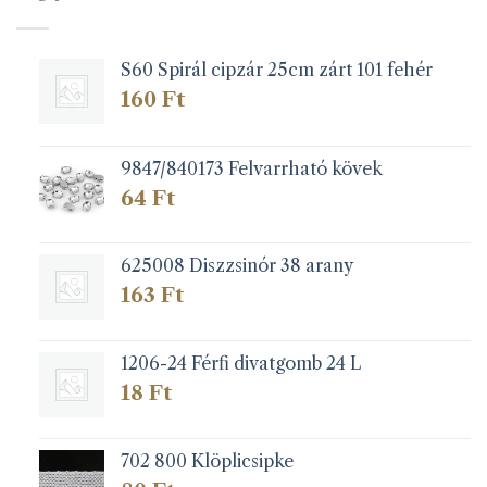
S60 Spirál cipzár 25cm zárt 101 fehér
160
Ft
9847/840173 Felvarrható kövek
64
Ft
625008 Diszzsinór 38 arany
163
Ft
1206-24 Férfi divatgomb 24 L
18
Ft
702 800 Klöplicsipke