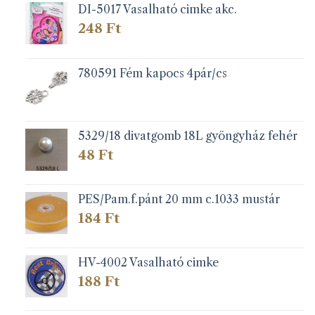
DI-5017 Vasalható cimke akc.
248
Ft
780591 Fém kapocs 4pár/cs
5329/18 divatgomb 18L gyöngyház fehér
48
Ft
PES/Pam.f.pánt 20 mm c.1033 mustár
184
Ft
HV-4002 Vasalható cimke
188
Ft