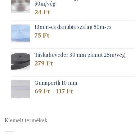
30m/vég
24
Ft
13mm-es danubia szalag 50m-es
75
Ft
Táskaheveder 30 mm pamut 25m/vég
279
Ft
Gumipertli 10 mm
Ártartomány:
69
Ft
117
Ft
–
69 Ft
-
117 Ft
Kiemelt termékek