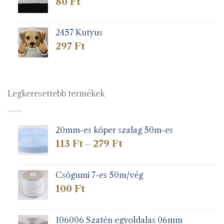
80
Ft
2457 Kutyus
297
Ft
Legkeresettebb termékek
20mm-es köper szalag 50m-es
Ártartomány:
113
Ft
279
Ft
–
113 Ft
-
279 Ft
Csögumi 7-es 50m/vég
100
Ft
106006 Szatén egyoldalas 06mm