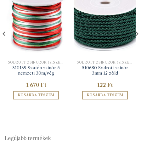
SODROTT ZSINÓROK (VISZKÓZ ÉS LUREX)
SODROTT ZSINÓROK (VISZKÓZ ÉS LUREX)
310139 Szatén zsinór 5
510680 Sodrott zsinór
nemzeti 30m/vég
3mm 12 zöld
1 670
Ft
122
Ft
KOSÁRBA TESZEM
KOSÁRBA TESZEM
Legújabb termékek