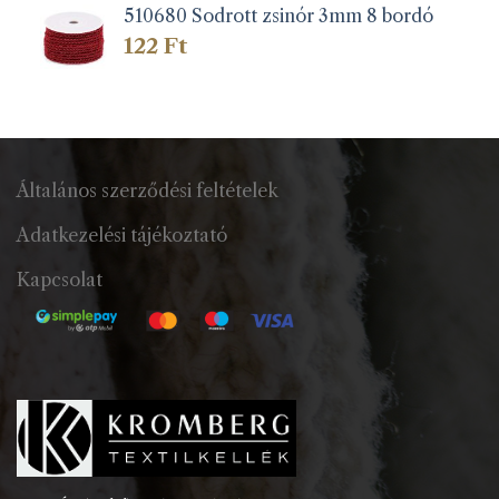
510680 Sodrott zsinór 3mm 8 bordó
122
Ft
Általános szerződési feltételek
Adatkezelési tájékoztató
Kapcsolat