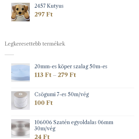
2457 Kutyus
297
Ft
Legkeresettebb termékek
20mm-es köper szalag 50m-es
Ártartomány:
113
Ft
279
Ft
–
113 Ft
-
279 Ft
Csögumi 7-es 50m/vég
100
Ft
106006 Szatén egyoldalas 06mm
30m/vég
24
Ft