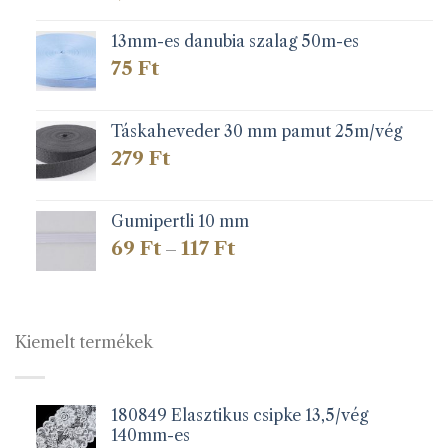
13mm-es danubia szalag 50m-es
75
Ft
Táskaheveder 30 mm pamut 25m/vég
279
Ft
Gumipertli 10 mm
Ártartomány:
69
Ft
117
Ft
–
69 Ft
-
117 Ft
Kiemelt termékek
180849 Elasztikus csipke 13,5/vég
140mm-es