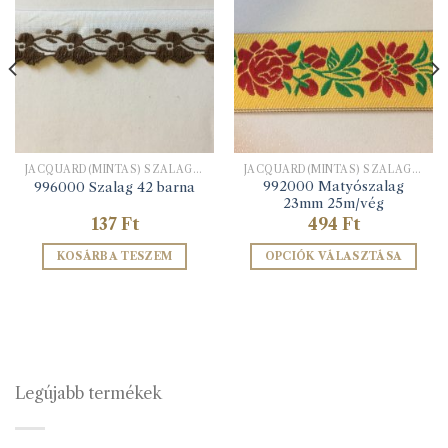
JACQUARD(MINTÁS) SZALAGOK
JACQUARD(MINTÁS) SZALAGOK
992000 Matyószalag
996000 Szalag 42 barna
23mm 25m/vég
137
Ft
494
Ft
KOSÁRBA TESZEM
OPCIÓK VÁLASZTÁSA
Ennek
a
terméknek
több
variációja
van.
Legújabb termékek
A
változatok
a