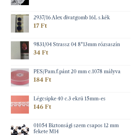
2937/16 Alex divatgomb 16L s.kék
17
Ft
9831/04 Strassz 04 8*13mm rózsaszín
34
Ft
PES/Pam.f.pánt 20 mm c.1078 mályva
184
Ft
Légcsipke 40 c.3 ekrü 15mm-es
146
Ft
01054 Biztonsági szem csapos 12 mm
fekete M14