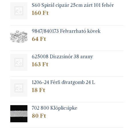
S60 Spirál cipzár 25cm zárt 101 fehér
termékoldalon
választhatók
160
Ft
ki
9847/840173 Felvarrható kövek
64
Ft
625008 Diszzsinór 38 arany
163
Ft
1206-24 Férfi divatgomb 24 L
18
Ft
702 800 Klöplicsipke
80
Ft