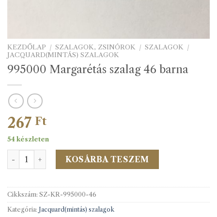
KEZDŐLAP
/
SZALAGOK, ZSINÓROK
/
SZALAGOK
/
JACQUARD(MINTÁS) SZALAGOK
995000 Margarétás szalag 46 barna
267
Ft
54 készleten
995000 Margarétás szalag 46 barna mennyiség
KOSÁRBA TESZEM
Cikkszám:
SZ-KR-995000-46
Kategória:
Jacquard(mintás) szalagok