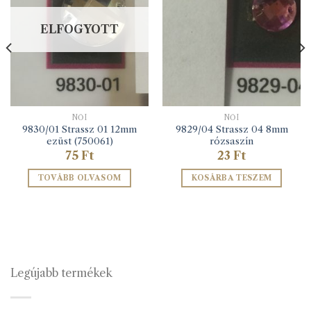
ELFOGYOTT
NŐI
NŐI
9830/01 Strassz 01 12mm
9829/04 Strassz 04 8mm
ezüst (750061)
rózsaszín
75
Ft
23
Ft
TOVÁBB OLVASOM
KOSÁRBA TESZEM
Legújabb termékek