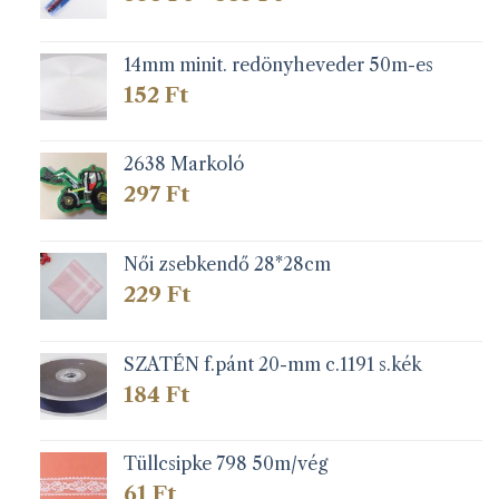
538 Ft
-
883 Ft
14mm minit. redönyheveder 50m-es
152
Ft
2638 Markoló
297
Ft
Női zsebkendő 28*28cm
229
Ft
SZATÉN f.pánt 20-mm c.1191 s.kék
184
Ft
Tüllcsipke 798 50m/vég
61
Ft