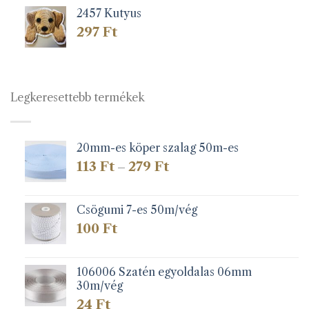
2457 Kutyus
297
Ft
Legkeresettebb termékek
20mm-es köper szalag 50m-es
Ártartomány:
113
Ft
279
Ft
–
113 Ft
-
279 Ft
Csögumi 7-es 50m/vég
100
Ft
106006 Szatén egyoldalas 06mm
30m/vég
24
Ft