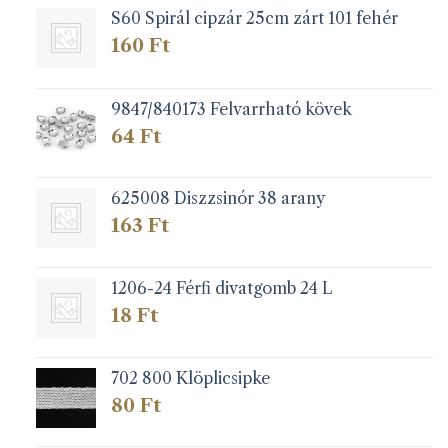
S60 Spirál cipzár 25cm zárt 101 fehér
160
Ft
9847/840173 Felvarrható kövek
64
Ft
625008 Diszzsinór 38 arany
163
Ft
1206-24 Férfi divatgomb 24 L
18
Ft
702 800 Klöplicsipke
80
Ft