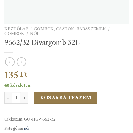
KEZDŐLAP
/
GOMBOK, CSATOK, BABASZEMEK
/
GOMBOK
/
NŐI
9662/32 Divatgomb 32L
135
Ft
48 készleten
9662/32 Divatgomb 32L mennyiség
KOSÁRBA TESZEM
Cikkszám:
GO-HG-9662-32
Kategória:
női