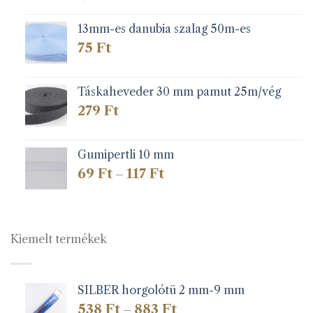
13mm-es danubia szalag 50m-es
75
Ft
Táskaheveder 30 mm pamut 25m/vég
279
Ft
Gumipertli 10 mm
Ártartomány:
69
Ft
117
Ft
–
69 Ft
-
117 Ft
Kiemelt termékek
SILBER horgolótü 2 mm-9 mm
Ártartomány:
538
Ft
883
Ft
–