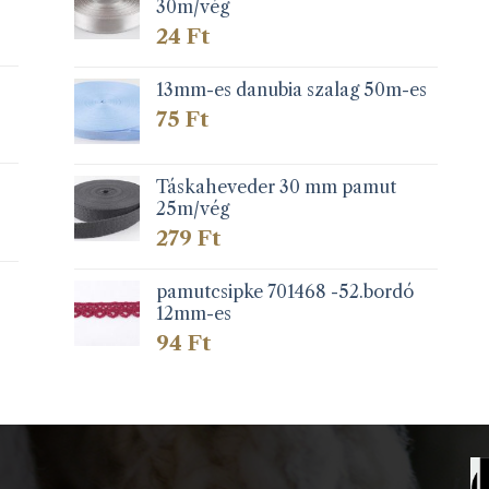
30m/vég
24
Ft
13mm-es danubia szalag 50m-es
75
Ft
Táskaheveder 30 mm pamut
25m/vég
279
Ft
pamutcsipke 701468 -52.bordó
12mm-es
94
Ft