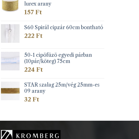
lurex arany
157
Ft
S60 Spirál cipzár 60cm bontható
222
Ft
50-1 cipöfüzö egyedi párban
(10pár/köteg) 75cm
224
Ft
STAR szalag 25m/vég 25mm-es
09 arany
32
Ft