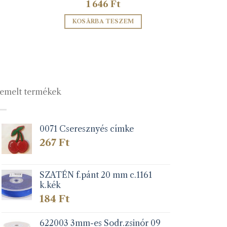
1 646
Ft
KOSÁRBA TESZEM
emelt termékek
0071 Cseresznyés címke
267
Ft
SZATÉN f.pánt 20 mm c.1161
k.kék
184
Ft
622003 3mm-es Sodr.zsinór 09