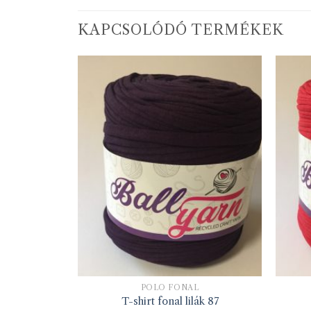
KAPCSOLÓDÓ TERMÉKEK
L
PÓLÓ FONAL
ete 1
T-shirt fonal lilák 87