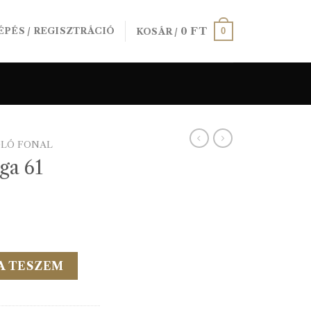
0
FT
0
ÉPÉS / REGISZTRÁCIÓ
KOSÁR /
ÓLÓ FONAL
rga 61
yiség
A TESZEM