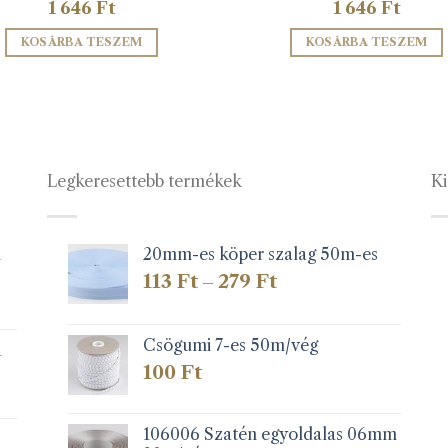
1 646
Ft
1 646
Ft
KOSÁRBA TESZEM
KOSÁRBA TESZEM
Legkeresettebb termékek
Ki
1
20mm-es köper szalag 50m-es
Ártartomány:
113
Ft
279
Ft
–
113 Ft
-
279 Ft
Csögumi 7-es 50m/vég
k
100
Ft
106006 Szatén egyoldalas 06mm