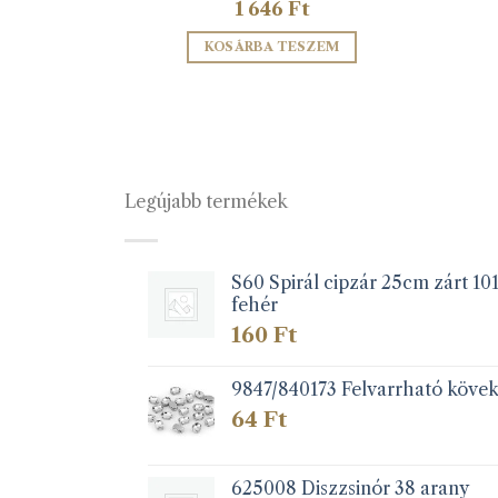
1 646
Ft
ZEM
KOSÁRBA TESZEM
Legújabb termékek
S60 Spirál cipzár 25cm zárt 10
fehér
160
Ft
9847/840173 Felvarrható köve
64
Ft
625008 Diszzsinór 38 arany