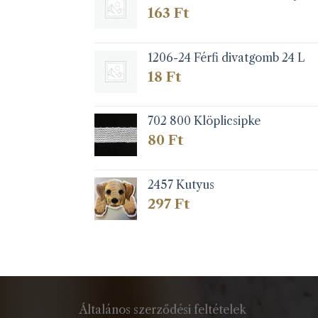
163
Ft
1206-24 Férfi divatgomb 24 L
18
Ft
702 800 Klöplicsipke
80
Ft
2457 Kutyus
297
Ft
Általános szerződési feltételek