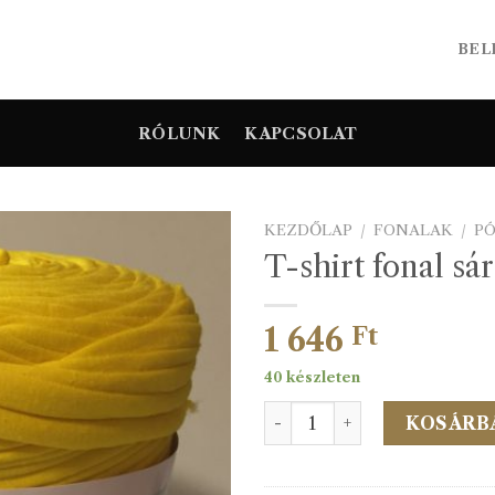
BEL
RÓLUNK
KAPCSOLAT
KEZDŐLAP
/
FONALAK
/
P
T-shirt fonal sá
1 646
Ft
40 készleten
T-shirt fonal sárga 61 menn
KOSÁRB