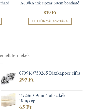
tható
A60/b Antik cipzár 60cm bontható
819
Ft
OPCIÓK VÁLASZTÁSA
Ennek
a
terméknek
több
variációja
emelt termékek
van.
A
változatok
a
070916/750265 Diszkapocs cifra
lon
termékoldalon
297
Ft
k
választhatók
ki
117236-09mm Taftsz.kék
10m/vég
65
Ft