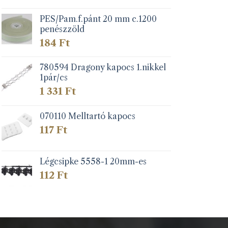
PES/Pam.f.pánt 20 mm c.1200
penészzöld
184
Ft
780594 Dragony kapocs 1.nikkel
1pár/cs
1 331
Ft
070110 Melltartó kapocs
117
Ft
Légcsipke 5558-1 20mm-es
112
Ft