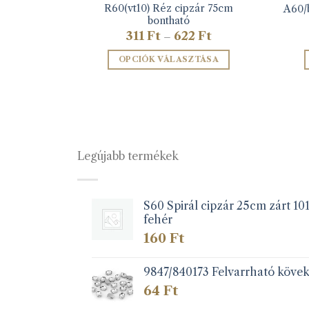
R60(vt10) Réz cipzár 75cm
cm bontható
A60/b
bontható
Ártartomány:
311
Ft
622
Ft
–
311 Ft
-
TÁSA
OPCIÓK VÁLASZTÁSA
622 Ft
k
Ennek
a
éknek
terméknek
több
iója
variációja
Legújabb termékek
van.
A
zatok
változatok
a
S60 Spirál cipzár 25cm zárt 10
fehér
koldalon
termékoldalon
zthatók
választhatók
160
Ft
ki
9847/840173 Felvarrható köve
64
Ft