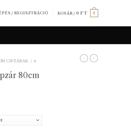
0
FT
0
ÉPÉS / REGISZTRÁCIÓ
KOSÁR /
ÉM CIPZÁRAK
/
6
ipzár 80cm