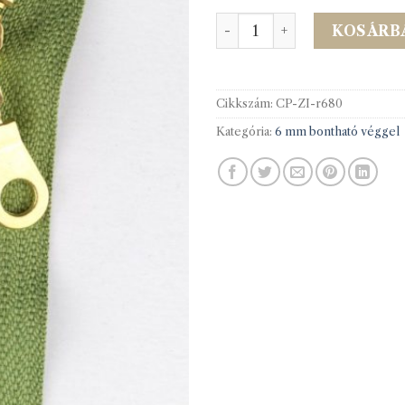
R60(vt10) Réz cipzár 80cm
KOSÁRB
Cikkszám:
CP-ZI-r680
Kategória:
6 mm bontható véggel