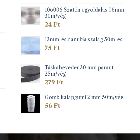
106006 Szatén egyoldalas 06mm
30m/vég
24
Ft
13mm-es danubia szalag 50m-es
75
Ft
Táskaheveder 30 mm pamut
25m/vég
279
Ft
Gömb kalapgumi 2 mm 50m/vég
56
Ft