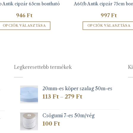
 Antik cipzár 65cm bontható
A60/b Antik cipzár 75cm bon
946
Ft
997
Ft
OPCIÓK VÁLASZTÁSA
OPCIÓK VÁLASZTÁSA
Ennek
Ennek
a
a
terméknek
terméknek
több
több
variációja
variációja
Legkeresettebb termékek
Ki
van.
van.
A
A
változatok
változatok
a
a
1
20mm-es köper szalag 50m-es
termékoldalon
termékolda
Ártartomány:
113
Ft
279
Ft
–
választhatók
választható
113 Ft
-
ki
ki
279 Ft
Csögumi 7-es 50m/vég
k
100
Ft