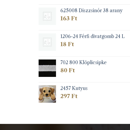
625008 Diszzsinór 38 arany
163
Ft
1206-24 Férfi divatgomb 24 L
18
Ft
702 800 Klöplicsipke
80
Ft
2457 Kutyus
297
Ft