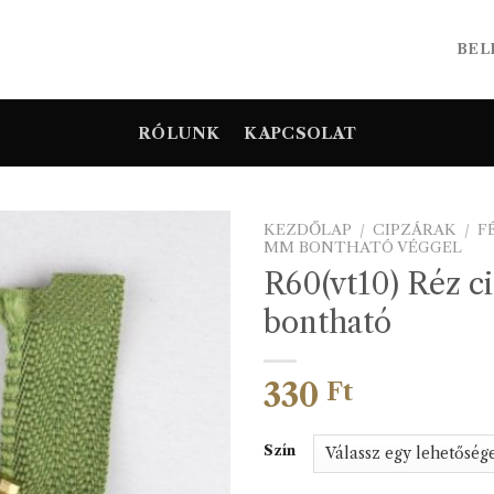
BEL
RÓLUNK
KAPCSOLAT
KEZDŐLAP
/
CIPZÁRAK
/
F
MM BONTHATÓ VÉGGEL
R60(vt10) Réz c
bontható
330
Ft
Szín