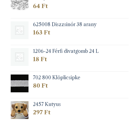
64
Ft
625008 Diszzsinór 38 arany
163
Ft
1206-24 Férfi divatgomb 24 L
18
Ft
702 800 Klöplicsipke
80
Ft
2457 Kutyus
297
Ft