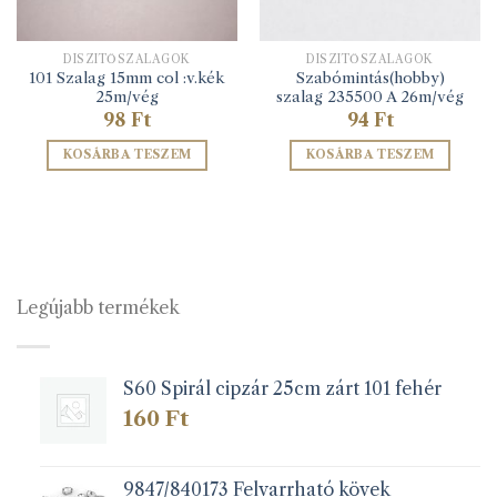
DÍSZÍTŐSZALAGOK
DÍSZÍTŐSZALAGOK
101 Szalag 15mm col :v.kék
Szabómintás(hobby)
25m/vég
szalag 235500 A 26m/vég
98
Ft
94
Ft
KOSÁRBA TESZEM
KOSÁRBA TESZEM
Legújabb termékek
S60 Spirál cipzár 25cm zárt 101 fehér
160
Ft
9847/840173 Felvarrható kövek