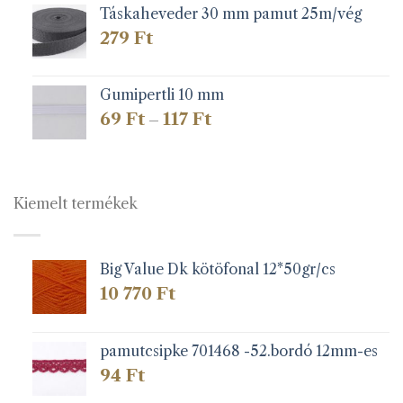
Táskaheveder 30 mm pamut 25m/vég
279
Ft
Gumipertli 10 mm
Ártartomány:
69
Ft
117
Ft
–
69 Ft
-
117 Ft
Kiemelt termékek
Big Value Dk kötöfonal 12*50gr/cs
10 770
Ft
pamutcsipke 701468 -52.bordó 12mm-es
94
Ft