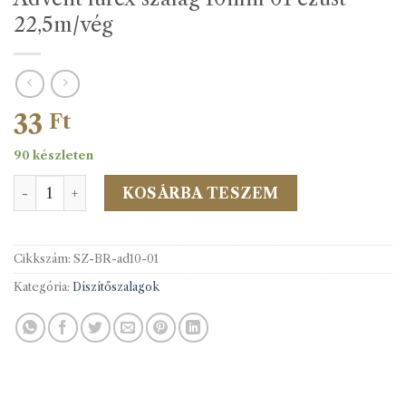
22,5m/vég
33
Ft
90 készleten
Advent lurex szalag 10mm 01 ezüst 22,5m/vég mennyiség
KOSÁRBA TESZEM
Cikkszám:
SZ-BR-ad10-01
Kategória:
Díszítőszalagok