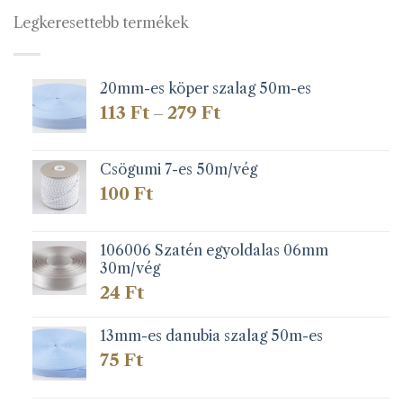
Legkeresettebb termékek
20mm-es köper szalag 50m-es
Ártartomány:
113
Ft
279
Ft
–
113 Ft
-
279 Ft
Csögumi 7-es 50m/vég
100
Ft
106006 Szatén egyoldalas 06mm
30m/vég
24
Ft
13mm-es danubia szalag 50m-es
75
Ft