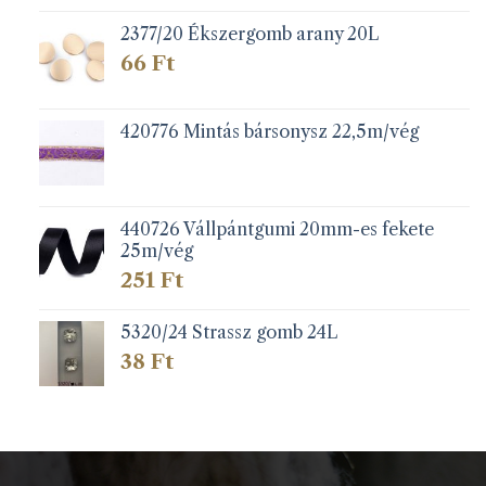
2377/20 Ékszergomb arany 20L
66
Ft
420776 Mintás bársonysz 22,5m/vég
440726 Vállpántgumi 20mm-es fekete
25m/vég
251
Ft
5320/24 Strassz gomb 24L
38
Ft