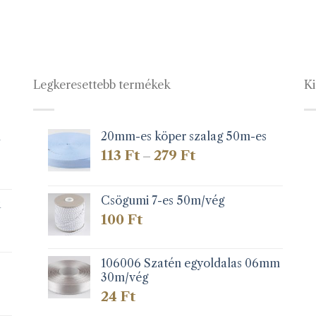
Legkeresettebb termékek
Ki
1
20mm-es köper szalag 50m-es
Ártartomány:
113
Ft
279
Ft
–
113 Ft
-
279 Ft
Csögumi 7-es 50m/vég
k
100
Ft
106006 Szatén egyoldalas 06mm
30m/vég
24
Ft