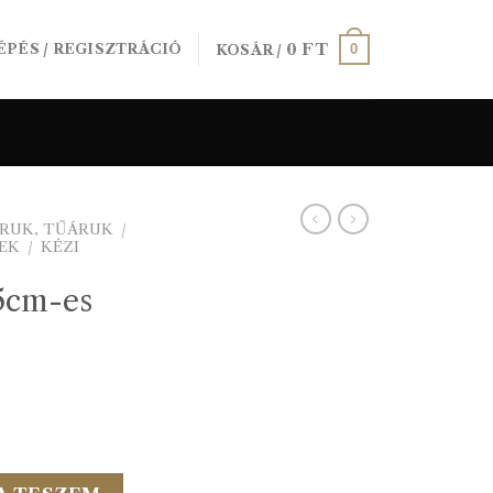
0
FT
0
ÉPÉS / REGISZTRÁCIÓ
KOSÁR /
RUK, TŰÁRUK
/
EK
/
KÉZI
5cm-es
/cs) mennyiség