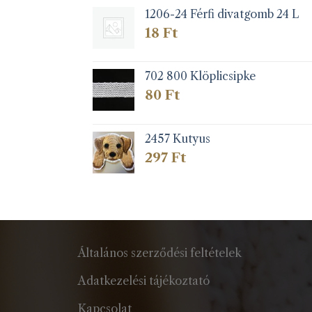
1206-24 Férfi divatgomb 24 L
18
Ft
702 800 Klöplicsipke
80
Ft
2457 Kutyus
297
Ft
Általános szerződési feltételek
Adatkezelési tájékoztató
Kapcsolat