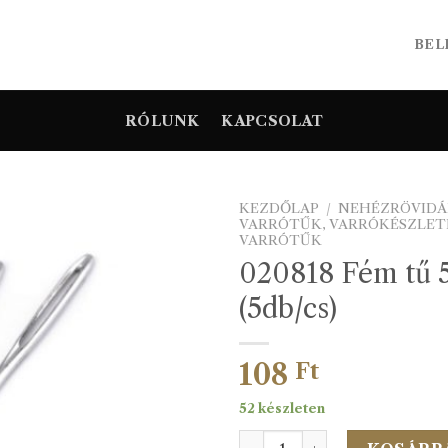
BEL
RÓLUNK
KAPCSOLAT
KEZDŐLAP
/
NEHÉZRÖVIDÁ
VARRÓTŰK, VARRÓKÉSZLET
VARRÓTŰK
020818 Fém tű 
(5db/cs)
108
Ft
52 készleten
020818 Fém tű 5cm-es (5db