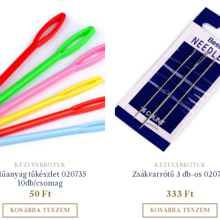
KÉZI VARRÓTŰK
KÉZI VARRÓTŰK
űanyag tűkészlet 020735
Zsákvarrótű 3 db-os 020
10db/csomag
50
Ft
333
Ft
KOSÁRBA TESZEM
KOSÁRBA TESZEM