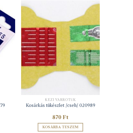
KÉZI VARRÓTŰK
779
Kosárkás tükészlet /cseh/ 020989
870
Ft
KOSÁRBA TESZEM