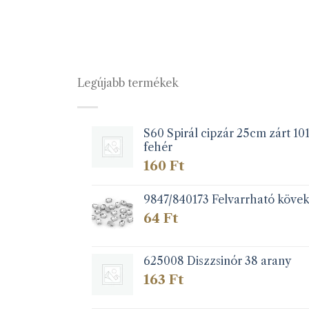
Legújabb termékek
S60 Spirál cipzár 25cm zárt 10
fehér
160
Ft
9847/840173 Felvarrható köve
64
Ft
625008 Diszzsinór 38 arany
163
Ft