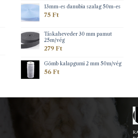
13mm-es danubia szalag 50m-es
75
Ft
Táskaheveder 30 mm pamut
25m/vég
279
Ft
Gömb kalapgumi 2 mm 50m/vég
56
Ft
RA