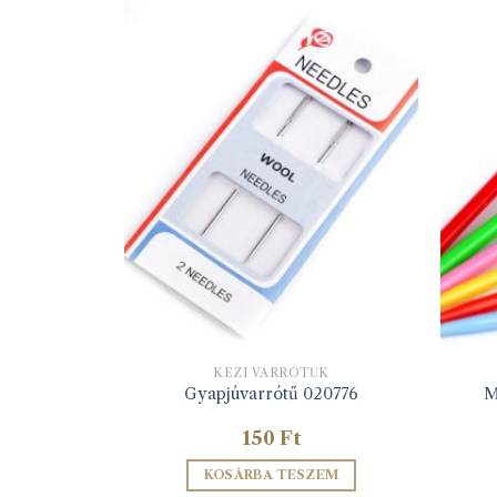
ŰK
KÉZI VARRÓTŰK
M
rrókészlet
Gyapjúvarrótű 020776
150
Ft
ZEM
KOSÁRBA TESZEM