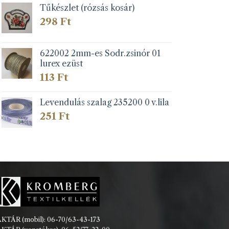
Tűkészlet (rózsás kosár)
298
Ft
622002 2mm-es Sodr.zsinór 01
lurex ezüst
113
Ft
Levendulás szalag 235200 0 v.lila
251
Ft
KTÁR (mobil): 06-70/63-43-173