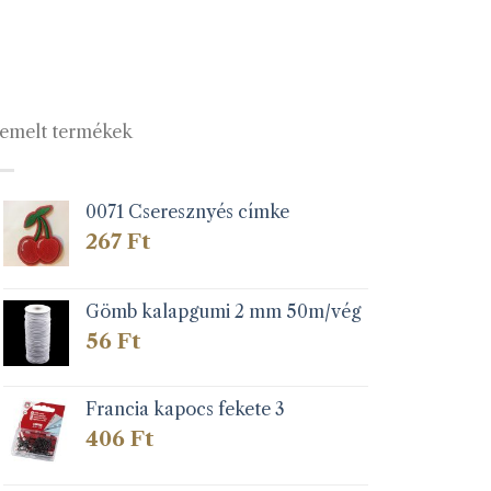
emelt termékek
0071 Cseresznyés címke
267
Ft
Gömb kalapgumi 2 mm 50m/vég
56
Ft
Francia kapocs fekete 3
406
Ft