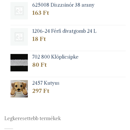
625008 Diszzsinór 38 arany
163
Ft
1206-24 Férfi divatgomb 24 L
18
Ft
702 800 Klöplicsipke
80
Ft
2457 Kutyus
297
Ft
Legkeresettebb termékek