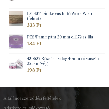
LE-4311 címke vas.ható Work Wear
(felirat)
333
Ft
PES/Pam.f.pánt 20 mm c.1172 sz.lila
184
Ft
430537 Rózsás szalag 40mm rózsaszín
22,5 m/vég
198
Ft
Általános szerződési feltételek
Adatkezelési tájékoztató