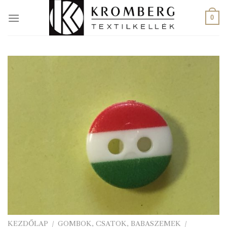
Skip
to
0
content
KEZDŐLAP
/
GOMBOK, CSATOK, BABASZEMEK
/