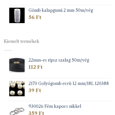
Gömb kalapgumi 2 mm 50m/vég
56
Ft
Kiemelt termékek
22mm-es ripsz szalag 50m/vég
112
Ft
2170 Golyógomb ecrü 12 mm/18L 120388
39
Ft
930026 Fém kapocs nikkel
359
Ft