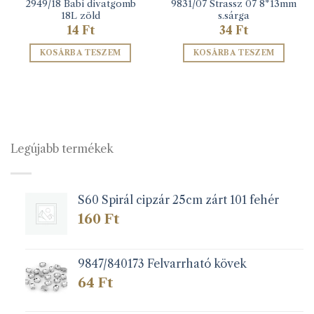
2949/18 Babi divatgomb
9831/07 Strassz 07 8*13mm
18L zöld
s.sárga
14
Ft
34
Ft
KOSÁRBA TESZEM
KOSÁRBA TESZEM
Legújabb termékek
S60 Spirál cipzár 25cm zárt 101 fehér
160
Ft
9847/840173 Felvarrható kövek
64
Ft