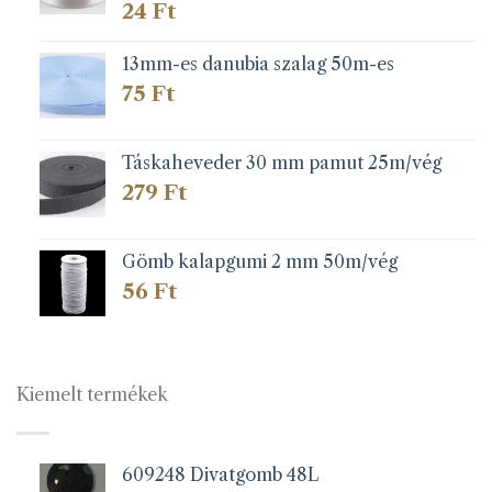
24
Ft
13mm-es danubia szalag 50m-es
75
Ft
Táskaheveder 30 mm pamut 25m/vég
279
Ft
Gömb kalapgumi 2 mm 50m/vég
56
Ft
Kiemelt termékek
609248 Divatgomb 48L