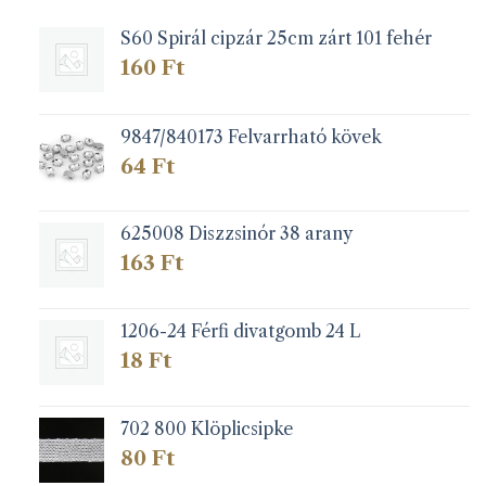
S60 Spirál cipzár 25cm zárt 101 fehér
160
Ft
9847/840173 Felvarrható kövek
64
Ft
625008 Diszzsinór 38 arany
163
Ft
1206-24 Férfi divatgomb 24 L
18
Ft
702 800 Klöplicsipke
80
Ft