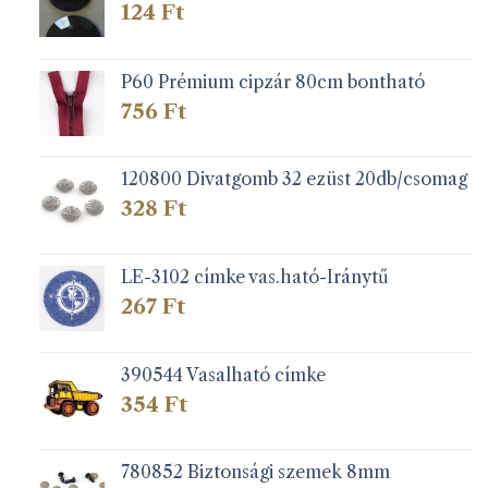
124
Ft
P60 Prémium cipzár 80cm bontható
756
Ft
120800 Divatgomb 32 ezüst 20db/csomag
328
Ft
LE-3102 címke vas.ható-Iránytű
267
Ft
390544 Vasalható címke
354
Ft
780852 Biztonsági szemek 8mm