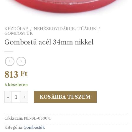
KEZDŐLAP
/
NEHÉZRÖVIDÁRUK, TŰÁRUK
/
GOMBOSTŰK
Gombostü acél 34mm nikkel
813
Ft
6 készleten
Gombostü acél 34mm nikkel mennyiség
KOSÁRBA TESZEM
Cikkszám:
NE-SL-030071
Kategória:
Gombostűk