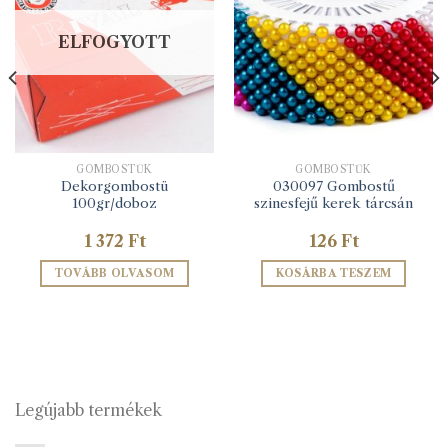
ELFOGYOTT
GOMBOSTŰK
GOMBOSTŰK
Dekorgombostü
030097 Gombostű
100gr/doboz
szinesfejű kerek tárcsán
1 372
Ft
126
Ft
TOVÁBB OLVASOM
KOSÁRBA TESZEM
Legújabb termékek