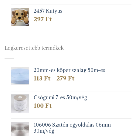
2457 Kutyus
297
Ft
Legkeresettebb termékek
20mm-es köper szalag 50m-es
Ártartomány:
113
Ft
279
Ft
–
113 Ft
-
279 Ft
Csögumi 7-es 50m/vég
100
Ft
106006 Szatén egyoldalas 06mm
30m/vég