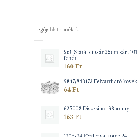
Legújabb termékek
S60 Spirál cipzár 25cm zárt 10
fehér
160
Ft
9847/840173 Felvarrható köve
64
Ft
625008 Diszzsinór 38 arany
163
Ft
1206-24 Férfi divatgomb 24 L