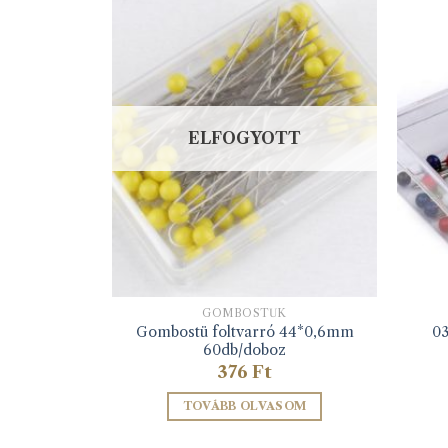
ELFOGYOTT
K
GOMBOSTŰK
Gombostü foltvarró 44*0,6mm
0
m nikkel
60db/doboz
376
Ft
ZEM
TOVÁBB OLVASOM