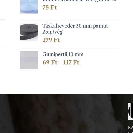
75
Ft
Táskaheveder 30 mm pamut
25m/vég
279
Ft
Gumipertli 10 mm
Ártartomány:
69
Ft
117
Ft
–
69 Ft
-
117 Ft
RA