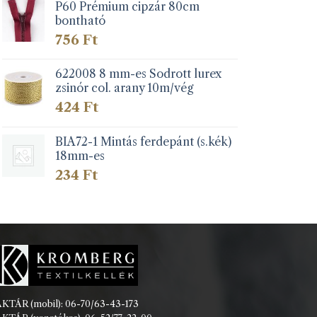
P60 Prémium cipzár 80cm
bontható
756
Ft
622008 8 mm-es Sodrott lurex
zsinór col. arany 10m/vég
424
Ft
BIA72-1 Mintás ferdepánt (s.kék)
18mm-es
234
Ft
KTÁR (mobil): 06-70/63-43-173