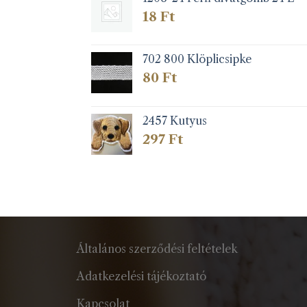
18
Ft
702 800 Klöplicsipke
80
Ft
2457 Kutyus
297
Ft
Általános szerződési feltételek
Adatkezelési tájékoztató
Kapcsolat