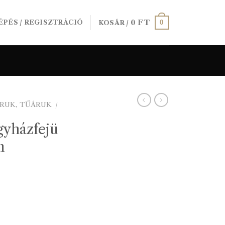
0
FT
0
ÉPÉS / REGISZTRÁCIÓ
KOSÁR /
RUK, TŰÁRUK
/
yházfejü
m