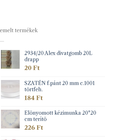
emelt termékek
2934/20 Alex divatgomb 20L
drapp
20
Ft
SZATÉN f.pánt 20 mm c.1001
törtfeh.
184
Ft
Elönyomott kézimunka 20*20
cm terítö
226
Ft