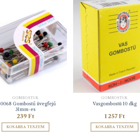
GOMBOSTŰK
GOMBOSTŰK
30068 Gombostű üvegfejű
Vasgombostü 10 dkg
31mm-es
239
Ft
1 257
Ft
KOSÁRBA TESZEM
KOSÁRBA TESZEM