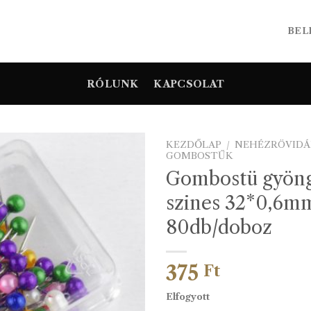
BEL
RÓLUNK
KAPCSOLAT
KEZDŐLAP
/
NEHÉZRÖVIDÁ
GOMBOSTŰK
Gombostü gyöng
szines 32*0,6m
80db/doboz
375
Ft
Elfogyott