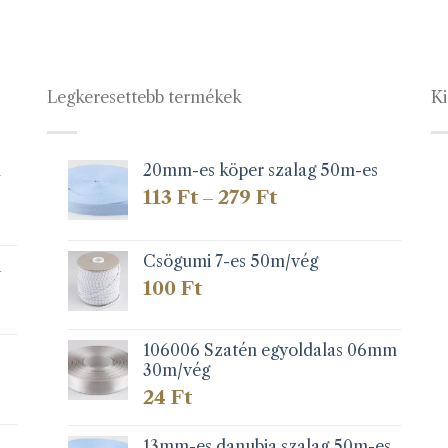
Legkeresettebb termékek
Ki
1
20mm-es köper szalag 50m-es
Ártartomány:
113
Ft
279
Ft
–
113 Ft
-
279 Ft
Csögumi 7-es 50m/vég
k
100
Ft
106006 Szatén egyoldalas 06mm
30m/vég
24
Ft
13mm-es danubia szalag 50m-es