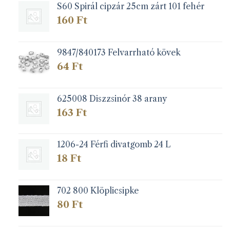
S60 Spirál cipzár 25cm zárt 101 fehér
160
Ft
9847/840173 Felvarrható kövek
64
Ft
625008 Diszzsinór 38 arany
163
Ft
1206-24 Férfi divatgomb 24 L
18
Ft
702 800 Klöplicsipke
80
Ft