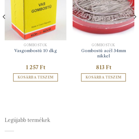
GOMBOSTŰK
GOMBOSTŰK
Gombostü acél 34mm
Vasgombostü 10 dkg
nikkel
1 257
Ft
813
Ft
KOSÁRBA TESZEM
KOSÁRBA TESZEM
Legújabb termékek