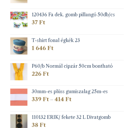
120436 Fa dek. gomb pillangó 50db/cs
37
Ft
T-shirt fonal égkék 23
1 646
Ft
P60/b Normál cipzár 50cm bontható
226
Ft
30mm-es plüss gumiszalag 25m-es
Ártartomány:
339
Ft
414
Ft
–
339 Ft
-
414 Ft
110132 ERIK/ fekete 32 L Divatgomb
38
Ft