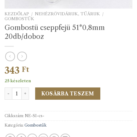
KEZDŐLAP
/
NEHÉZRÖVIDÁRUK, TŰÁRUK
/
GOMBOSTŰK
Gombostü cseppfejü 51*0,8mm
20db/doboz
343
Ft
25 készleten
Gombostü cseppfejü 51*0,8mm 20db/doboz mennyiség
KOSÁRBA TESZEM
Cikkszám:
NE-SI-cs-
Kategória:
Gombostűk