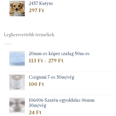
2457 Kutyus
297
Ft
Legkeresettebb termékek
20mm-es köper szalag 50m-es
Ártartomány:
113
Ft
279
Ft
–
113 Ft
-
279 Ft
Csögumi 7-es 50m/vég
100
Ft
106006 Szatén egyoldalas 06mm
30m/vég
24
Ft