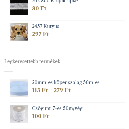
702 800 Klöplicsipke
80
Ft
2457 Kutyus
297
Ft
Legkeresettebb termékek
20mm-es köper szalag 50m-es
Ártartomány:
113
Ft
279
Ft
–
113 Ft
-
279 Ft
Csögumi 7-es 50m/vég
100
Ft