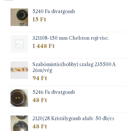
5240 Fa divatgomb
15
Ft
321108-150 mm Chelston rojt visc.
1 448
Ft
Szabómintás(hobby) szalag 235500 A
26m/vég
94
Ft
5246 Fa divatgomb
48
Ft
2120/28 Kristálygomb alulv. 50 db/cs
48
Ft