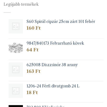
Legújabb termékek
S60 Spirál cipzár 25cm zárt 101 fehér
160
Ft
9847/840173 Felvarrható kövek
64
Ft
625008 Diszzsinór 38 arany
163
Ft
1206-24 Férfi divatgomb 24 L
18
Ft