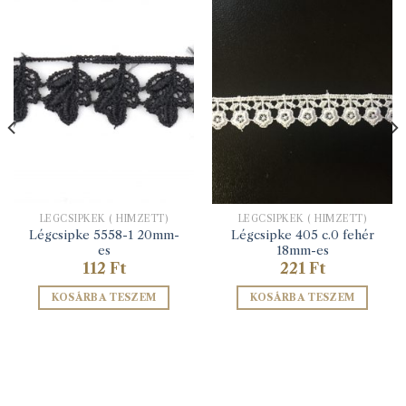
LÉGCSIPKÉK ( HÍMZETT)
LÉGCSIPKÉK ( HÍMZETT)
Légcsipke 5558-1 20mm-
Légcsipke 405 c.0 fehér
es
18mm-es
112
Ft
221
Ft
KOSÁRBA TESZEM
KOSÁRBA TESZEM