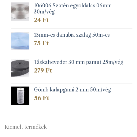
106006 Szatén egyoldalas 06mm
30m/vég
24
Ft
13mm-es danubia szalag 50m-es
75
Ft
Táskaheveder 30 mm pamut 25m/vég
279
Ft
Gömb kalapgumi 2 mm 50m/vég
56
Ft
Kiemelt termékek