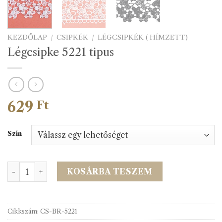
KEZDŐLAP
/
CSIPKÉK
/
LÉGCSIPKÉK ( HÍMZETT)
Légcsipke 5221 tipus
629
Ft
Szín
Légcsipke 5221 tipus mennyiség
KOSÁRBA TESZEM
Cikkszám:
CS-BR-5221