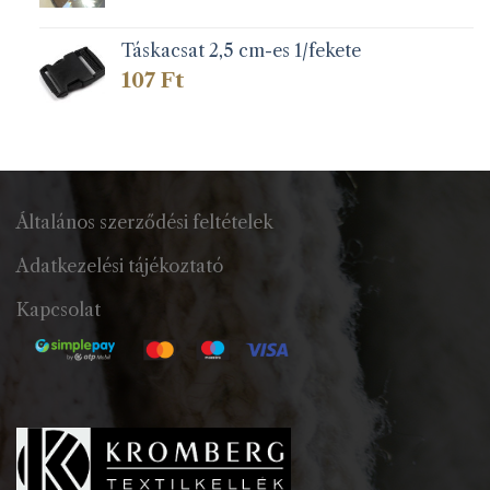
Táskacsat 2,5 cm-es 1/fekete
107
Ft
Általános szerződési feltételek
Adatkezelési tájékoztató
Kapcsolat