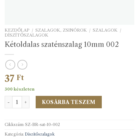
KEZDŐLAP
/
SZALAGOK, ZSINÓROK
/
SZALAGOK
/
DÍSZÍTŐSZALAGOK
Kétoldalas szaténszalag 10mm 002
37
Ft
300 készleten
Kétoldalas szaténszalag 10mm 002 mennyiség
KOSÁRBA TESZEM
Cikkszám:
SZ-BR-sat-10-002
Kategória:
Díszítőszalagok