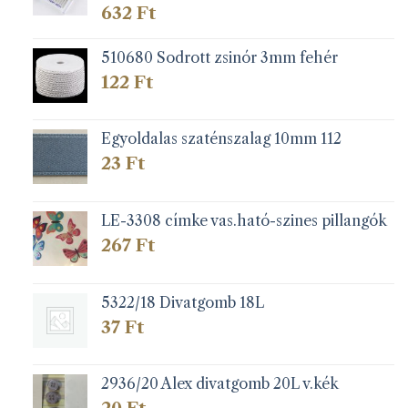
632
Ft
510680 Sodrott zsinór 3mm fehér
122
Ft
Egyoldalas szaténszalag 10mm 112
23
Ft
LE-3308 címke vas.ható-szines pillangók
267
Ft
5322/18 Divatgomb 18L
37
Ft
2936/20 Alex divatgomb 20L v.kék