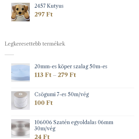
2457 Kutyus
297
Ft
Legkeresettebb termékek
20mm-es köper szalag 50m-es
Ártartomány:
113
Ft
279
Ft
–
113 Ft
-
279 Ft
Csögumi 7-es 50m/vég
100
Ft
106006 Szatén egyoldalas 06mm
30m/vég
24
Ft