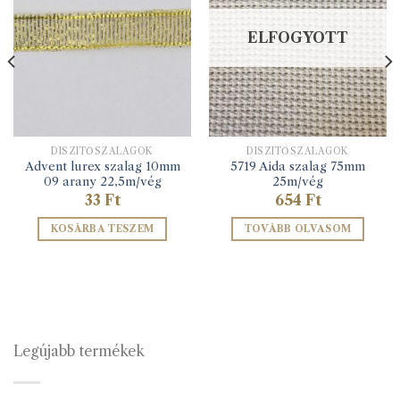
ELFOGYOTT
DÍSZÍTŐSZALAGOK
DÍSZÍTŐSZALAGOK
Advent lurex szalag 10mm
5719 Aida szalag 75mm
09 arany 22,5m/vég
25m/vég
33
Ft
654
Ft
KOSÁRBA TESZEM
TOVÁBB OLVASOM
Legújabb termékek