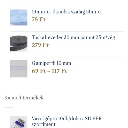
13mm-es danubia szalag 50m-es
75
Ft
Táskaheveder 30 mm pamut 25m/vég
279
Ft
Gumipertli 10 mm
Ártartomány:
69
Ft
117
Ft
–
69 Ft
-
117 Ft
Kiemelt termékek
Varrógéptü 10db/doboz SILBER
szortiment