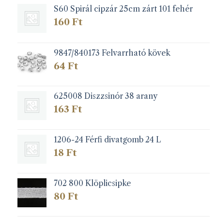
S60 Spirál cipzár 25cm zárt 101 fehér
160
Ft
9847/840173 Felvarrható kövek
64
Ft
625008 Diszzsinór 38 arany
163
Ft
1206-24 Férfi divatgomb 24 L
18
Ft
702 800 Klöplicsipke
80
Ft