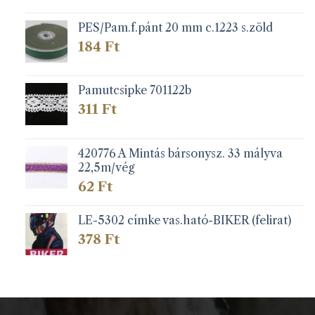
PES/Pam.f.pánt 20 mm c.1223 s.zöld
184
Ft
Pamutcsipke 701122b
311
Ft
420776 A Mintás bársonysz. 33 mályva
22,5m/vég
62
Ft
LE-5302 címke vas.ható-BIKER (felirat)
378
Ft