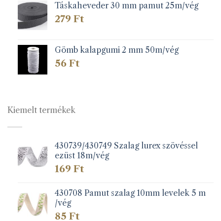
Táskaheveder 30 mm pamut 25m/vég
279
Ft
Gömb kalapgumi 2 mm 50m/vég
56
Ft
Kiemelt termékek
430739/430749 Szalag lurex szövéssel
ezüst 18m/vég
169
Ft
430708 Pamut szalag 10mm levelek 5 m
/vég
85
Ft