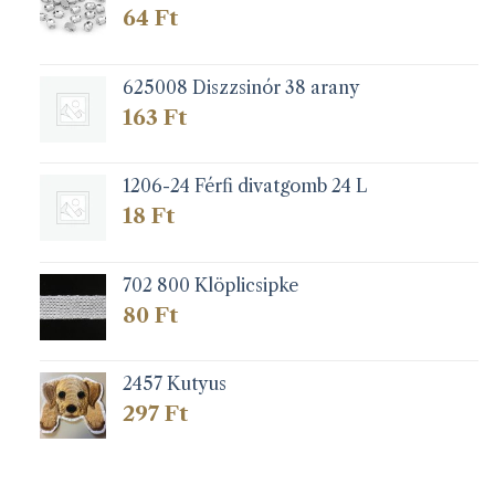
64
Ft
625008 Diszzsinór 38 arany
163
Ft
1206-24 Férfi divatgomb 24 L
18
Ft
702 800 Klöplicsipke
80
Ft
2457 Kutyus
297
Ft