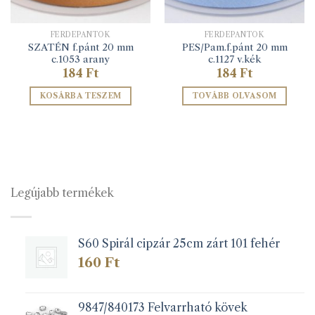
FERDEPÁNTOK
FERDEPÁNTOK
SZATÉN f.pánt 20 mm
PES/Pam.f.pánt 20 mm
c.1053 arany
c.1127 v.kék
184
Ft
184
Ft
KOSÁRBA TESZEM
TOVÁBB OLVASOM
Legújabb termékek
S60 Spirál cipzár 25cm zárt 101 fehér
160
Ft
9847/840173 Felvarrható kövek