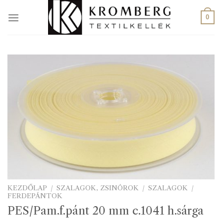
Skip
to
0
content
KEZDŐLAP
/
SZALAGOK, ZSINÓROK
/
SZALAGOK
/
FERDEPÁNTOK
PES/Pam.f.pánt 20 mm c.1041 h.sárga