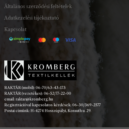
Általános szerződési feltételek
Adatkezelési tájékoztató
Kapcsolat
RAKTÁR (mobil): 06-70/63-43-173
RAKTÁR (vezetékes): 06-52/77-22-00
email: raktar@kromberg.hu
Regisztrációval kapcsolatos kérdések: 06-30/369-2577
Postai címünk: H-4274 Hosszúpályi, Kossuth u. 29.