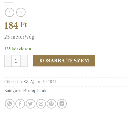
184
Ft
25 méter/vég
125 készleten
PES/Pam.f.pánt 20 mm c.1041 h.sárga mennyiség
KOSÁRBA TESZEM
Cikkszám:
SZ-AJ-pa-20-1041
Kategória:
Ferdepántok