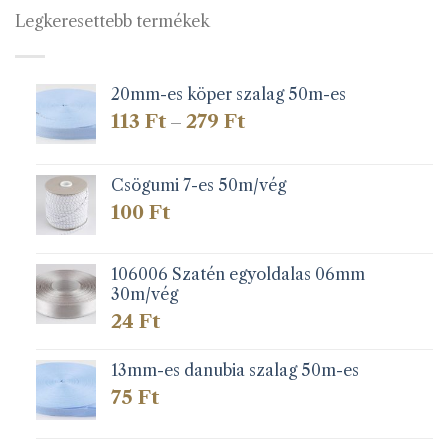
Legkeresettebb termékek
20mm-es köper szalag 50m-es
Ártartomány:
113
Ft
279
Ft
–
113 Ft
-
279 Ft
Csögumi 7-es 50m/vég
100
Ft
106006 Szatén egyoldalas 06mm
30m/vég
24
Ft
13mm-es danubia szalag 50m-es
75
Ft