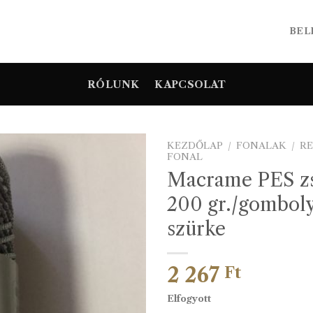
BEL
RÓLUNK
KAPCSOLAT
KEZDŐLAP
/
FONALAK
/
R
FONAL
Macrame PES zs
200 gr./gomboly
szürke
2 267
Ft
Elfogyott