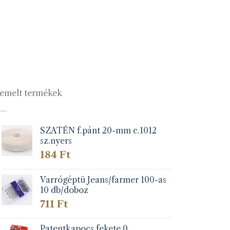
emelt termékek
SZATÉN f.pánt 20-mm c.1012
sz.nyers
184
Ft
Varrógéptü Jeans/farmer 100-as
10 db/doboz
711
Ft
Patentkapocs fekete 0