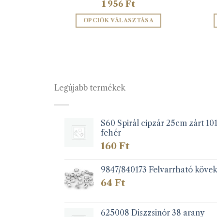
1 956
Ft
OPCIÓK VÁLASZTÁSA
Ennek
a
terméknek
több
variációja
Legújabb termékek
van.
A
változatok
a
S60 Spirál cipzár 25cm zárt 10
fehér
termékoldalon
választhatók
160
Ft
ki
9847/840173 Felvarrható köve
64
Ft
625008 Diszzsinór 38 arany