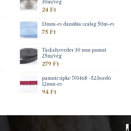
30m/vég
24
Ft
13mm-es danubia szalag 50m-es
75
Ft
Táskaheveder 30 mm pamut
25m/vég
279
Ft
pamutcsipke 701468 -52.bordó
12mm-es
94
Ft