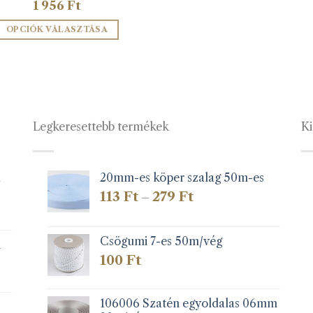
1 956
Ft
OPCIÓK VÁLASZTÁSA
Ennek
a
terméknek
több
variációja
Legkeresettebb termékek
Ki
van.
A
változatok
a
1
20mm-es köper szalag 50m-es
termékoldalon
Ártartomány:
113
Ft
279
Ft
–
választhatók
113 Ft
-
ki
279 Ft
Csögumi 7-es 50m/vég
k
100
Ft
106006 Szatén egyoldalas 06mm