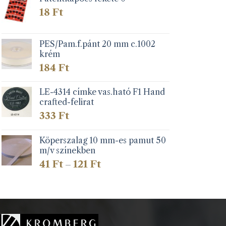
18
Ft
PES/Pam.f.pánt 20 mm c.1002
krém
184
Ft
LE-4314 címke vas.ható F1 Hand
crafted-felirat
333
Ft
Köperszalag 10 mm-es pamut 50
m/v színekben
Ártartomány:
41
Ft
121
Ft
–
41 Ft
-
121 Ft