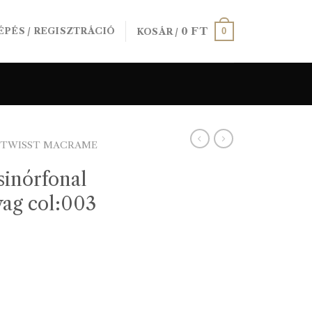
0
FT
0
ÉPÉS / REGISZTRÁCIÓ
KOSÁR /
ETWISST MACRAME
inórfonal
ag col:003