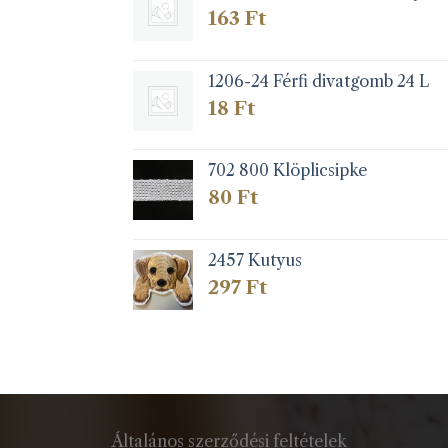
163
Ft
1206-24 Férfi divatgomb 24 L
18
Ft
702 800 Klöplicsipke
80
Ft
2457 Kutyus
297
Ft
Általános szerződési feltételek