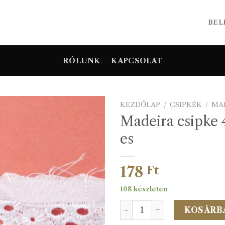
BEL
RÓLUNK
KAPCSOLAT
KEZDŐLAP
/
CSIPKÉK
/
MA
Madeira csipke
es
178
Ft
108 készleten
Madeira csipke 439 15mm-
KOSÁRB