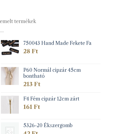
emelt termékek
750043 Hand Made Fekete Fa
28
Ft
P60 Normál cipzár 45cm
bontható
213
Ft
F4 Fém cipzár 12cm zárt
161
Ft
5326-20 Ékszergomb
42
Ft