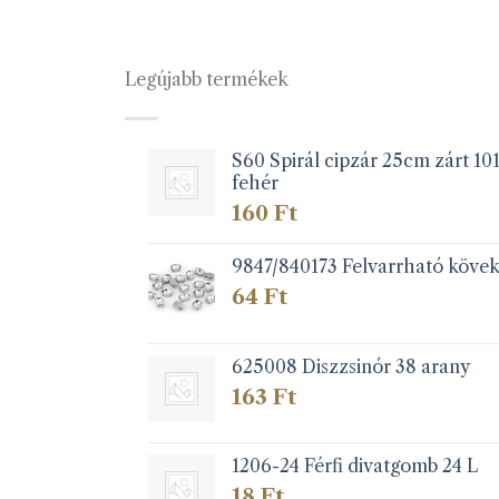
Legújabb termékek
S60 Spirál cipzár 25cm zárt 10
fehér
160
Ft
9847/840173 Felvarrható köve
64
Ft
625008 Diszzsinór 38 arany
163
Ft
1206-24 Férfi divatgomb 24 L
18
Ft