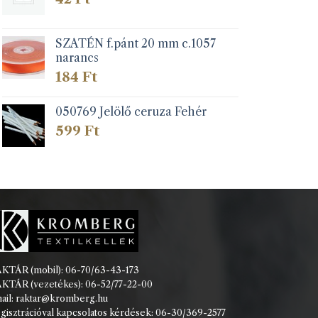
SZATÉN f.pánt 20 mm c.1057
narancs
184
Ft
050769 Jelölő ceruza Fehér
599
Ft
KTÁR (mobil): 06-70/63-43-173
KTÁR (vezetékes): 06-52/77-22-00
ail: raktar@kromberg.hu
gisztrációval kapcsolatos kérdések: 06-30/369-2577