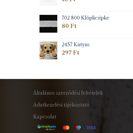
702 800 Klöplicsipke
80
Ft
2457 Kutyus
297
Ft
Általános szerződési feltételek
Adatkezelési tájékoztató
Kapcsolat