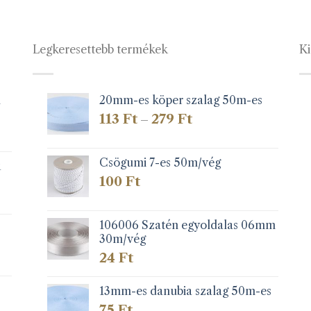
Legkeresettebb termékek
Ki
1
20mm-es köper szalag 50m-es
Ártartomány:
113
Ft
279
Ft
–
113 Ft
-
279 Ft
Csögumi 7-es 50m/vég
k
100
Ft
106006 Szatén egyoldalas 06mm
30m/vég
24
Ft
13mm-es danubia szalag 50m-es
75
Ft