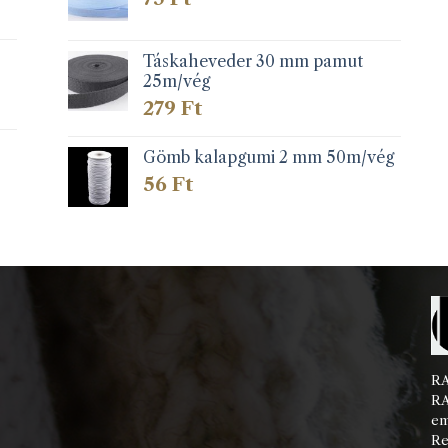
Táskaheveder 30 mm pamut
25m/vég
279
Ft
Gömb kalapgumi 2 mm 50m/vég
56
Ft
RA
RA
em
Re