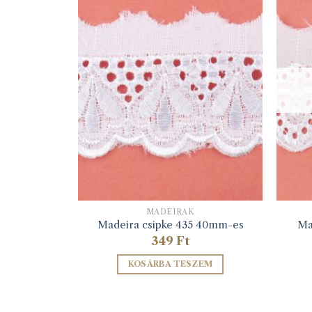
MADEIRÁK
2 20mm-es
Madeira csipke 435 40mm-es
Ma
349
Ft
ZEM
KOSÁRBA TESZEM