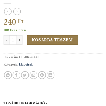
240
Ft
108 készleten
Madeira csipke 440 40mm-es mennyiség
KOSÁRBA TESZEM
Cikkszám:
CS-BR-m440
Kategória:
Madeirák
TOVÁBBI INFORMÁCIÓK