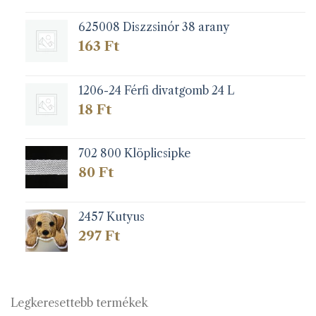
625008 Diszzsinór 38 arany
163
Ft
1206-24 Férfi divatgomb 24 L
18
Ft
702 800 Klöplicsipke
80
Ft
2457 Kutyus
297
Ft
Legkeresettebb termékek