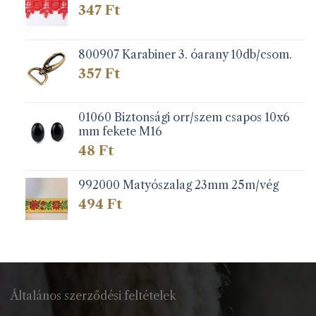
347
Ft
800907 Karabiner 3. óarany 10db/csom.
357
Ft
01060 Biztonsági orr/szem csapos 10x6
mm fekete M16
48
Ft
992000 Matyószalag 23mm 25m/vég
494
Ft
Általános szerződési feltételek