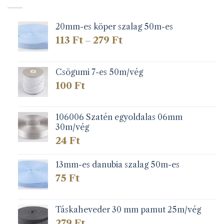
20mm-es köper szalag 50m-es
Ártartomány:
113
Ft
279
Ft
–
113 Ft
-
279 Ft
Csögumi 7-es 50m/vég
100
Ft
106006 Szatén egyoldalas 06mm
30m/vég
24
Ft
13mm-es danubia szalag 50m-es
75
Ft
Táskaheveder 30 mm pamut 25m/vég
279
Ft