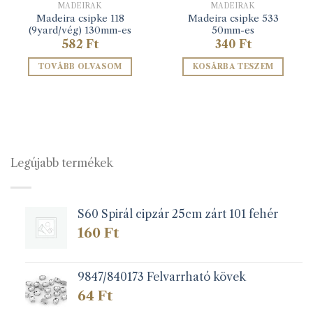
MADEIRÁK
MADEIRÁK
Madeira csipke 118
Madeira csipke 533
(9yard/vég) 130mm-es
50mm-es
582
Ft
340
Ft
TOVÁBB OLVASOM
KOSÁRBA TESZEM
Legújabb termékek
S60 Spirál cipzár 25cm zárt 101 fehér
160
Ft
9847/840173 Felvarrható kövek
64
Ft