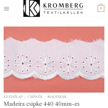
Skip
to
0
content
KEZDŐLAP
/
CSIPKÉK
/
MADEIRÁK
Madeira csipke 440 40mm-es