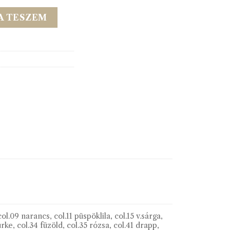
 30mm 30m/vég mennyiség
A TESZEM
ol.09 narancs, col.11 püspöklila, col.15 v.sárga,
zürke, col.34 füzöld, col.35 rózsa, col.41 drapp,