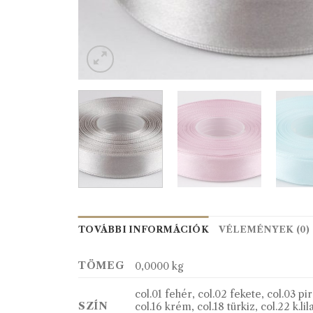
TOVÁBBI INFORMÁCIÓK
VÉLEMÉNYEK (0)
TÖMEG
0,0000 kg
col.01 fehér, col.02 fekete, col.03 pir
SZÍN
col.16 krém, col.18 türkiz, col.22 k.li