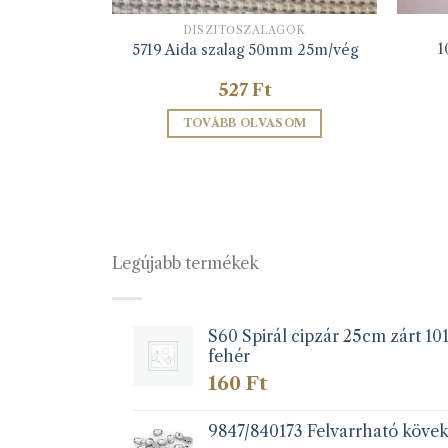
GOK
DÍSZÍTŐSZALAGOK
1
25m/vég
5719 Aida szalag 50mm 25m/vég
527
Ft
ZEM
TOVÁBB OLVASOM
Legújabb termékek
S60 Spirál cipzár 25cm zárt 10
fehér
160
Ft
9847/840173 Felvarrható köve