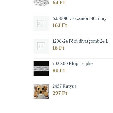
64
Ft
625008 Diszzsinór 38 arany
163
Ft
1206-24 Férfi divatgomb 24 L
18
Ft
702 800 Klöplicsipke
80
Ft
2457 Kutyus
297
Ft