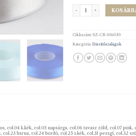
106030 Szatén egyoldalas
KOSÁRB
Cikkszám:
SZ-CB-106030
Kategória:
Díszítőszalagok
os, col.04 k.kék, col.05 napsárga, col.06 tavasz zöld, col.07 pink, c
la, col.23 barna, col.24 bordó, col.25 s.kék, col.31 pezsgï, col.32 s