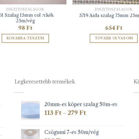
DÍSZÍTŐSZALAGOK
DÍSZÍTŐSZALAGOK
01 Szalag 15mm col :v.kék
5719 Aida szalag 75mm 25m
25m/vég
98
Ft
654
Ft
KOSÁRBA TESZEM
TOVÁBB OLVASOM
Legkeresettebb termékek
Ki
1
20mm-es köper szalag 50m-es
Ártartomány:
113
Ft
279
Ft
–
113 Ft
-
279 Ft
Csögumi 7-es 50m/vég
k