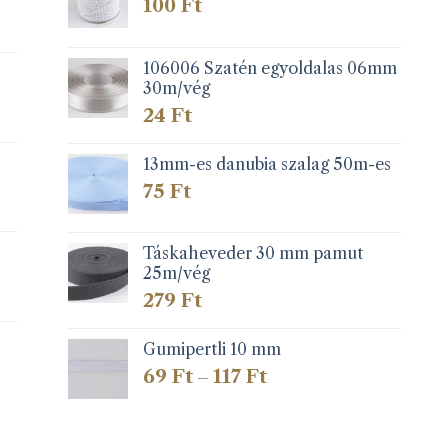
100
Ft
106006 Szatén egyoldalas 06mm
30m/vég
24
Ft
13mm-es danubia szalag 50m-es
75
Ft
Táskaheveder 30 mm pamut
25m/vég
279
Ft
Gumipertli 10 mm
Ártartomány:
69
Ft
117
Ft
–
69 Ft
-
117 Ft