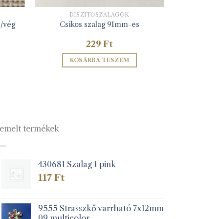
DÍSZÍTŐSZALAGOK
/vég
Csíkos szalag 91mm-es
229
Ft
KOSÁRBA TESZEM
emelt termékek
430681 Szalag 1 pink
117
Ft
9555 Strasszkő varrható 7x12mm
09 multicolor