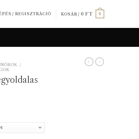
0
FT
0
ÉPÉS / REGISZTRÁCIÓ
KOSÁR /
SINÓROK
/
AGOK
gyoldalas