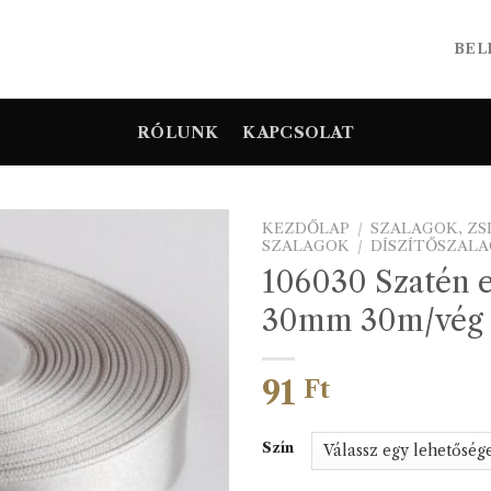
BEL
RÓLUNK
KAPCSOLAT
KEZDŐLAP
/
SZALAGOK, Z
SZALAGOK
/
DÍSZÍTŐSZAL
106030 Szatén e
30mm 30m/vég
91
Ft
Szín