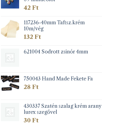
42
Ft
117236-40mm Taftsz.krém
10m/vég
132
Ft
621004 Sodrott zsinór 4mm
750043 Hand Made Fekete Fa
28
Ft
430337 Szatén szalag krém arany
lurex szegővel
30
Ft