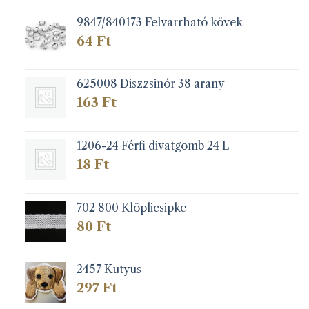
9847/840173 Felvarrható kövek
64
Ft
625008 Diszzsinór 38 arany
163
Ft
1206-24 Férfi divatgomb 24 L
18
Ft
702 800 Klöplicsipke
80
Ft
2457 Kutyus
297
Ft