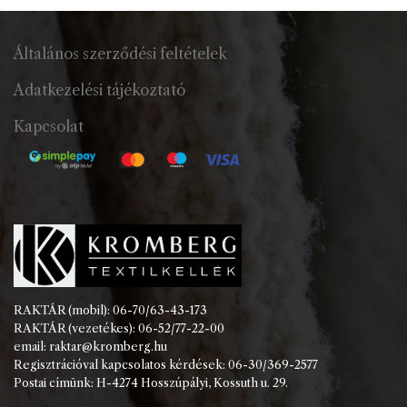
Általános szerződési feltételek
Adatkezelési tájékoztató
Kapcsolat
RAKTÁR (mobil): 06-70/63-43-173
RAKTÁR (vezetékes): 06-52/77-22-00
email: raktar@kromberg.hu
Regisztrációval kapcsolatos kérdések: 06-30/369-2577
Postai címünk: H-4274 Hosszúpályi, Kossuth u. 29.