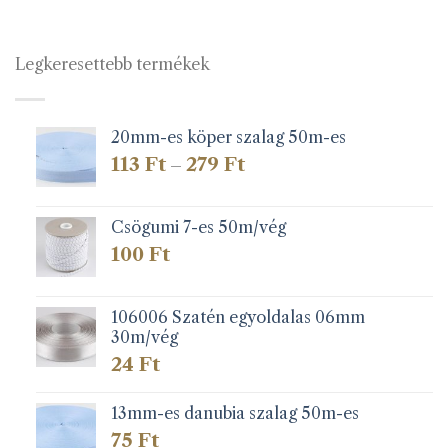
Legkeresettebb termékek
20mm-es köper szalag 50m-es
Ártartomány:
113
Ft
279
Ft
–
113 Ft
-
279 Ft
Csögumi 7-es 50m/vég
100
Ft
106006 Szatén egyoldalas 06mm
30m/vég
24
Ft
13mm-es danubia szalag 50m-es
75
Ft