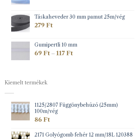
Táskaheveder 30 mm pamut 25m/vég
279
Ft
Gumipertli 10 mm
Ártartomány:
69
Ft
117
Ft
–
69 Ft
-
117 Ft
Kiemelt termékek
1125/2807 Függönybehúzó (25mm)
100m/vég
86
Ft
2171 Golyógomb fehér 12 mm/18L 120388