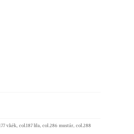
177 v.kék, col.187 lila, col.286 mustár, col.288