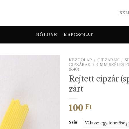
BEL
RÓLUNK
KAPCSOLAT
KEZDŐLAP
/
CIPZÁRAK
/
S
CIPZÁRAK
/
4 MM SZÉLES 
(R40)
Rejtett cipzár (
zárt
100
Ft
Szín