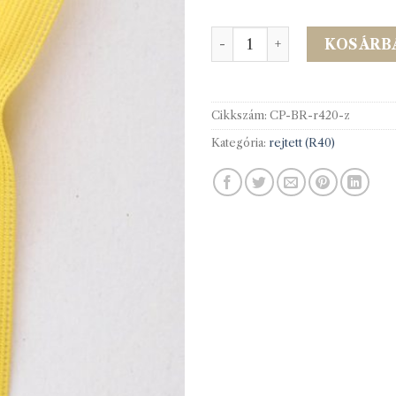
Rejtett cipzár (spirál) 20c
KOSÁRB
Cikkszám:
CP-BR-r420-z
Kategória:
rejtett (R40)