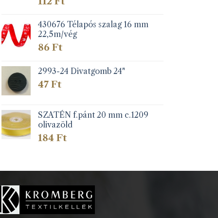
112
Ft
430676 Télapós szalag 16 mm
22,5m/vég
86
Ft
2993-24 Divatgomb 24"
47
Ft
SZATÉN f.pánt 20 mm c.1209
olivazöld
184
Ft