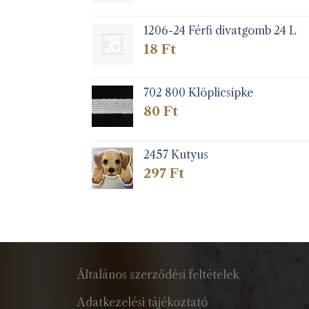
1206-24 Férfi divatgomb 24 L
18
Ft
702 800 Klöplicsipke
80
Ft
2457 Kutyus
297
Ft
Általános szerződési feltételek
Adatkezelési tájékoztató