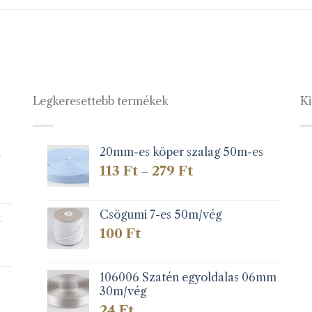
Legkeresettebb termékek
Ki
1
20mm-es köper szalag 50m-es
Ártartomány:
113
Ft
279
Ft
–
113 Ft
-
279 Ft
Csögumi 7-es 50m/vég
k
100
Ft
106006 Szatén egyoldalas 06mm
30m/vég
24
Ft