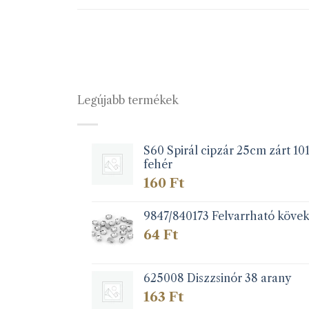
Legújabb termékek
S60 Spirál cipzár 25cm zárt 10
fehér
160
Ft
9847/840173 Felvarrható köve
64
Ft
625008 Diszzsinór 38 arany
163
Ft