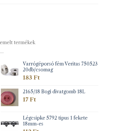
emelt termékek
Varrógéporsó fém Veritas 750523
20db/csomag
183
Ft
2165/18 Bogi divatgomb 18L
17
Ft
Légcsipke 5792 tipus 1 fekete
18mm-es