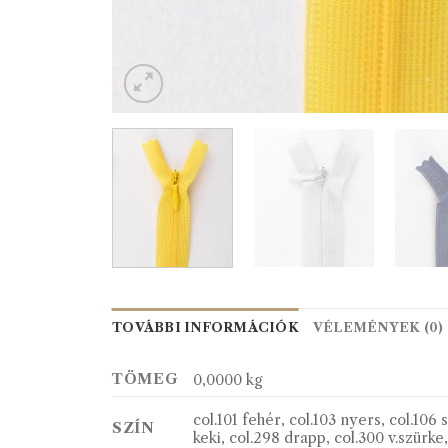
TOVÁBBI INFORMÁCIÓK
VÉLEMÉNYEK (0)
TÖMEG
0,0000 kg
col.101 fehér, col.103 nyers, col.106 s
SZÍN
keki, col.298 drapp, col.300 v.szürke,