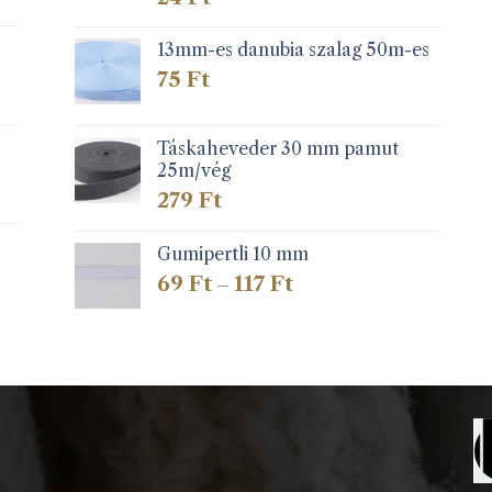
13mm-es danubia szalag 50m-es
75
Ft
Táskaheveder 30 mm pamut
25m/vég
279
Ft
Gumipertli 10 mm
Ártartomány:
69
Ft
117
Ft
–
69 Ft
-
117 Ft