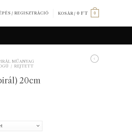
0
FT
0
ÉPÉS / REGISZTRÁCIÓ
KOSÁR /
PIRÁL MŰANYAG
FOGÚ
/
REJTETT
spirál) 20cm