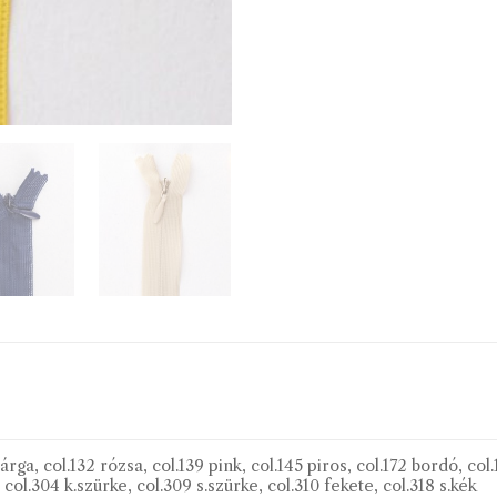
árga, col.132 rózsa, col.139 pink, col.145 piros, col.172 bordó, col.
 col.304 k.szürke, col.309 s.szürke, col.310 fekete, col.318 s.kék