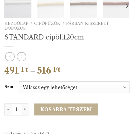
KEZDŐLAP
/
CIPŐFŰZŐK
/
PÁRBAN KISZERELT
DOBOZOS
STANDARD cipöf.120cm
491
516
Ártartomány:
Ft
Ft
–
491 Ft
-
Szín
516 Ft
STANDARD cipöf.120cm mennyiség
KOSÁRBA TESZEM
Cikkszám:
CI-GA-sta120