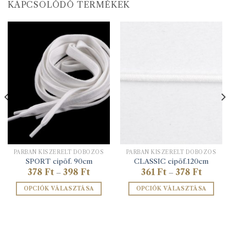
KAPCSOLÓDÓ TERMÉKEK
PÁRBAN KISZERELT DOBOZOS
PÁRBAN KISZERELT DOBOZOS
SPORT cipöf. 90cm
CLASSIC cipöf.120cm
Ártartomány:
Ártarto
378
Ft
398
Ft
361
Ft
378
Ft
–
–
378 Ft
361 Ft
-
-
OPCIÓK VÁLASZTÁSA
OPCIÓK VÁLASZTÁSA
398 Ft
378 Ft
Ennek
Ennek
a
a
terméknek
terméknek