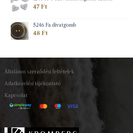
47
Ft
5246 Fa divatgomb
48
Ft
Általános szerződési feltételek
Adatkezelési tájékoztató
Kapcsolat