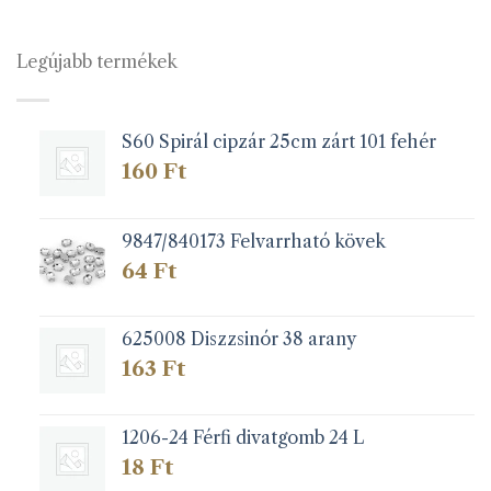
több
több
variációja
variációja
van.
van.
Legújabb termékek
A
A
változatok
változatok
a
a
S60 Spirál cipzár 25cm zárt 101 fehér
termékoldalon
termékoldalon
választhatók
választhatók
160
Ft
ki
ki
9847/840173 Felvarrható kövek
64
Ft
625008 Diszzsinór 38 arany
163
Ft
1206-24 Férfi divatgomb 24 L
18
Ft