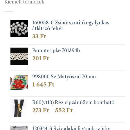
Kiemelt termékek
160058-0 Zsinórszorító egy lyukas
átlátszó fehér
33
Ft
Pamutcsipke 701394b
201
Ft
998000 Sz.Matyószal.70mm
1 645
Ft
R60(vt10) Réz cipzár 65cm bontható
Ártartomány:
273
Ft
552
Ft
–
273 Ft
-
552 Ft
120344-3 Szív alakú fagomb szürke