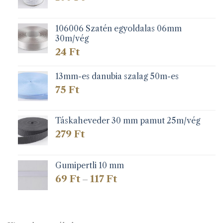
106006 Szatén egyoldalas 06mm
30m/vég
24
Ft
13mm-es danubia szalag 50m-es
75
Ft
Táskaheveder 30 mm pamut 25m/vég
279
Ft
Gumipertli 10 mm
Ártartomány:
69
Ft
117
Ft
–
69 Ft
-
117 Ft