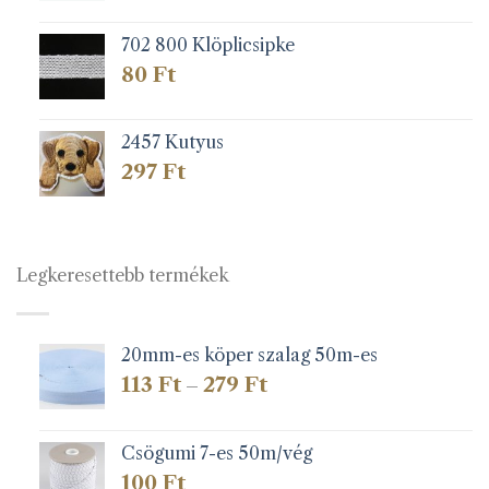
702 800 Klöplicsipke
80
Ft
2457 Kutyus
297
Ft
Legkeresettebb termékek
20mm-es köper szalag 50m-es
Ártartomány:
113
Ft
279
Ft
–
113 Ft
-
279 Ft
Csögumi 7-es 50m/vég
100
Ft