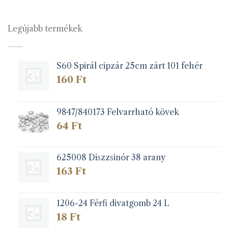
több
több
variációja
variációja
van.
van.
Legújabb termékek
A
A
változatok
változatok
a
a
S60 Spirál cipzár 25cm zárt 101 fehér
termékoldalon
termékoldalon
választhatók
választhatók
160
Ft
ki
ki
9847/840173 Felvarrható kövek
64
Ft
625008 Diszzsinór 38 arany
163
Ft
1206-24 Férfi divatgomb 24 L
18
Ft