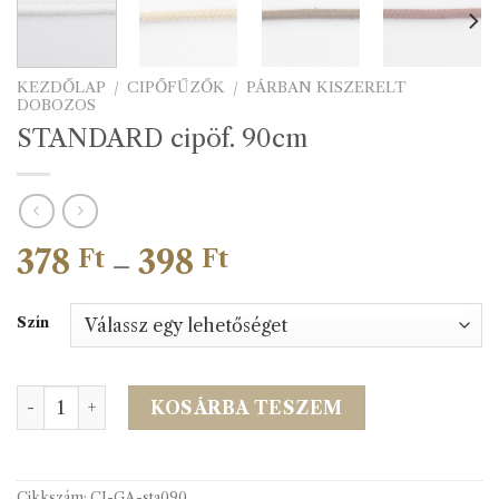
KEZDŐLAP
/
CIPŐFŰZŐK
/
PÁRBAN KISZERELT
DOBOZOS
STANDARD cipöf. 90cm
378
398
Ártartomány:
Ft
Ft
–
378 Ft
-
Szín
398 Ft
STANDARD cipöf. 90cm mennyiség
KOSÁRBA TESZEM
Cikkszám:
CI-GA-sta090