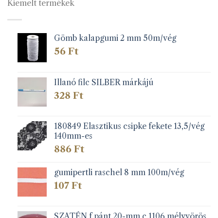
Kiemelt termékek
Gömb kalapgumi 2 mm 50m/vég
56
Ft
Illanó filc SILBER márkájú
328
Ft
180849 Elasztikus csipke fekete 13,5/vég
140mm-es
886
Ft
gumipertli raschel 8 mm 100m/vég
107
Ft
SZATÉN f.pánt 20-mm c.1106 mélyvörös