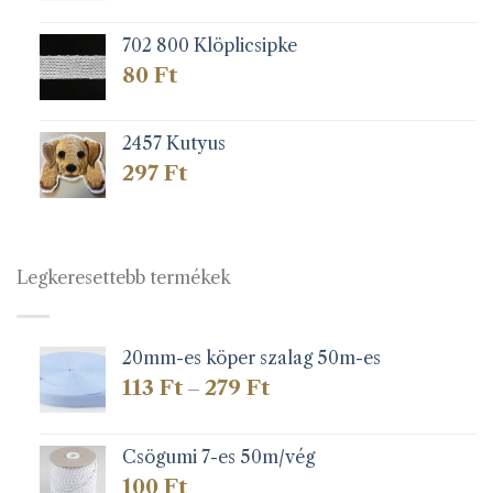
702 800 Klöplicsipke
80
Ft
2457 Kutyus
297
Ft
Legkeresettebb termékek
20mm-es köper szalag 50m-es
Ártartomány:
113
Ft
279
Ft
–
113 Ft
-
279 Ft
Csögumi 7-es 50m/vég
100
Ft