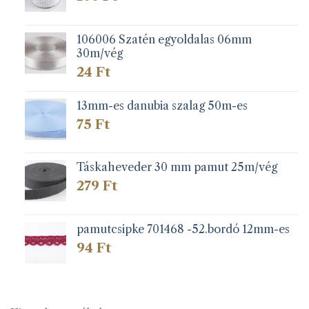
106006 Szatén egyoldalas 06mm
30m/vég
24
Ft
13mm-es danubia szalag 50m-es
75
Ft
Táskaheveder 30 mm pamut 25m/vég
279
Ft
pamutcsipke 701468 -52.bordó 12mm-es
94
Ft