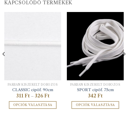
KAPCSOLÓDÓ TERMÉKEK
PÁRBAN KISZERELT DOBOZOS
PÁRBAN KISZERELT DOBOZOS
CLASSIC cipöf. 90cm
SPORT cipöf. 75cm
Ártartomány:
311
Ft
326
Ft
342
Ft
–
311 Ft
-
OPCIÓK VÁLASZTÁSA
OPCIÓK VÁLASZTÁSA
326 Ft
Ennek
Ennek
a
a
terméknek
terméknek