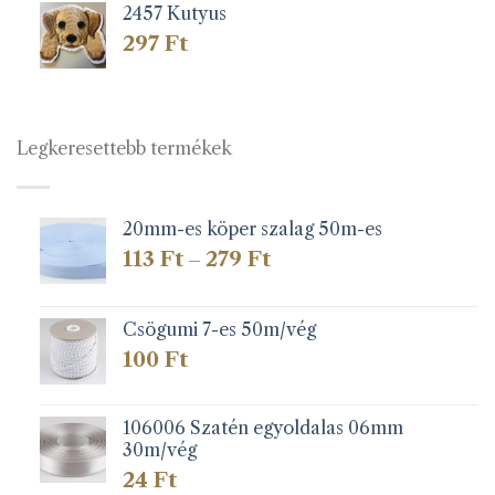
2457 Kutyus
297
Ft
Legkeresettebb termékek
20mm-es köper szalag 50m-es
Ártartomány:
113
Ft
279
Ft
–
113 Ft
-
279 Ft
Csögumi 7-es 50m/vég
100
Ft
106006 Szatén egyoldalas 06mm
30m/vég
24
Ft