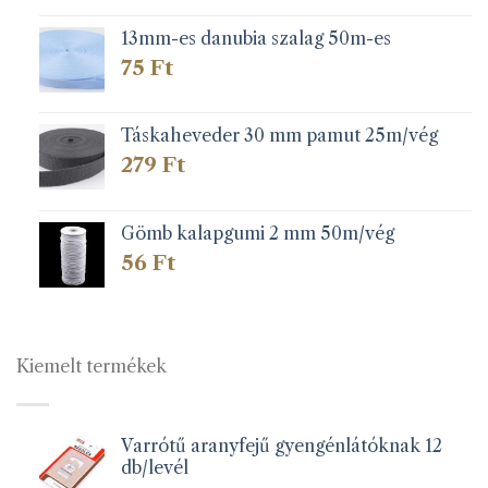
13mm-es danubia szalag 50m-es
75
Ft
Táskaheveder 30 mm pamut 25m/vég
279
Ft
Gömb kalapgumi 2 mm 50m/vég
56
Ft
Kiemelt termékek
Varrótű aranyfejű gyengénlátóknak 12
db/levél