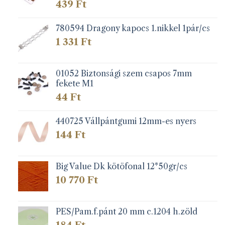
439
Ft
780594 Dragony kapocs 1.nikkel 1pár/cs
1 331
Ft
01052 Biztonsági szem csapos 7mm
fekete M1
44
Ft
440725 Vállpántgumi 12mm-es nyers
144
Ft
Big Value Dk kötöfonal 12*50gr/cs
10 770
Ft
PES/Pam.f.pánt 20 mm c.1204 h.zöld
184
Ft