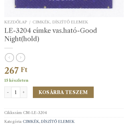
KEZDŐLAP
/
CIMKÉK, DÍSZÍTŐ ELEMEK
LE-3204 címke vas.ható-Good
Night(hold)
267
Ft
15 készleten
LE-3204 címke vas.ható-Good Night(hold) mennyiség
KOSÁRBA TESZEM
Cikkszám:
CM-LE-3204
Kategória:
CIMKÉK, DÍSZÍTŐ ELEMEK