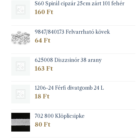
S60 Spirál cipzár 25cm zárt 101 fehér
160
Ft
9847/840173 Felvarrható kövek
64
Ft
625008 Diszzsinór 38 arany
163
Ft
1206-24 Férfi divatgomb 24 L
18
Ft
702 800 Klöplicsipke
80
Ft