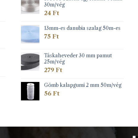
30m/vég
24
Ft
13mm-es danubia szalag 50m-es
75
Ft
Táskaheveder 30 mm pamut
25m/vég
279
Ft
Gömb kalapgumi 2 mm 50m/vég
56
Ft