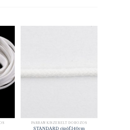
OS
PÁRBAN KISZERELT DOBOZOS
STANDARD cipöf.140cm