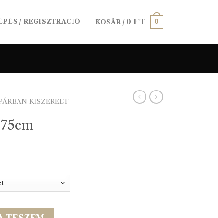
0
FT
0
ÉPÉS / REGISZTRÁCIÓ
KOSÁR /
PÁRBAN KISZERELT
 75cm
rtartomány:
79 Ft
92 Ft
yiség
A TESZEM