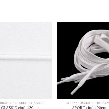
ÁRBAN KISZERELT DOBOZOS
PÁRBAN KISZERELT DOBOZ
CLASSIC cipöf.120cm
SPORT cipöf. 90cm