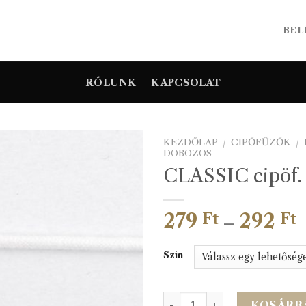
BEL
RÓLUNK
KAPCSOLAT
KEZDŐLAP
/
CIPŐFŰZŐK
/
DOBOZOS
CLASSIC cipöf.
279
292
Á
Ft
Ft
–
2
-
Szín
2
CLASSIC cipöf. 75cm menn
KOSÁRB