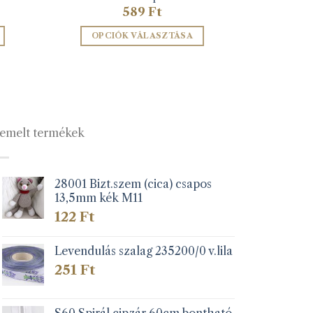
tartomány:
589
Ft
8 Ft
OPCIÓK VÁLASZTÁSA
8 Ft
Ennek
a
terméknek
több
variációja
emelt termékek
van.
A
változatok
a
28001 Bizt.szem (cica) csapos
13,5mm kék M11
lon
termékoldalon
k
választhatók
122
Ft
ki
Levendulás szalag 235200/0 v.lila
251
Ft