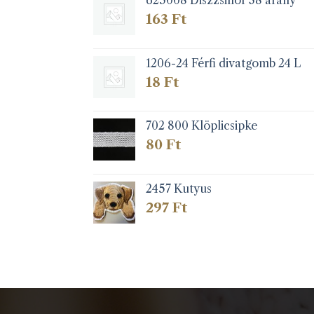
625008 Diszzsinór 38 arany
163
Ft
1206-24 Férfi divatgomb 24 L
18
Ft
702 800 Klöplicsipke
80
Ft
2457 Kutyus
297
Ft