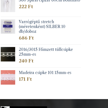
S60 Spirál cipzár 60cm bontható
222
Ft
Varrógéptű stretch
(méretenként) SILBER 10
db/doboz
686
Ft
2016/3015 Hímzett tüllcsipke
25mm-es
240
Ft
Madeira csipke 101 15mm-es
171
Ft