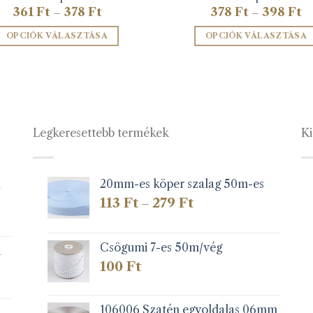
Ártartomány:
Ár
361
Ft
378
Ft
378
Ft
398
Ft
–
–
361 Ft
37
-
-
OPCIÓK VÁLASZTÁSA
OPCIÓK VÁLASZTÁSA
378 Ft
39
Ennek
Ennek
a
a
terméknek
terméknek
több
több
variációja
variációja
Legkeresettebb termékek
Ki
van.
van.
A
A
változatok
változatok
a
a
1
20mm-es köper szalag 50m-es
termékoldalon
termékolda
Ártartomány:
113
Ft
279
Ft
–
választhatók
választható
113 Ft
-
ki
ki
279 Ft
Csögumi 7-es 50m/vég
k
100
Ft
106006 Szatén egyoldalas 06mm