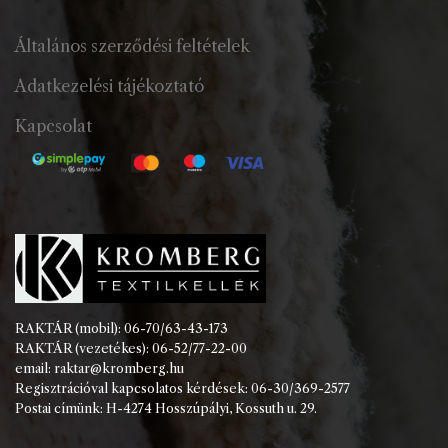
Általános szerződési feltételek
Adatkezelési tájékoztató
Kapcsolat
RAKTÁR (mobil): 06-70/63-43-173
RAKTÁR (vezetékes): 06-52/77-22-00
email: raktar@kromberg.hu
Regisztrációval kapcsolatos kérdések: 06-30/369-2577
Postai címünk: H-4274 Hosszúpályi, Kossuth u. 29.