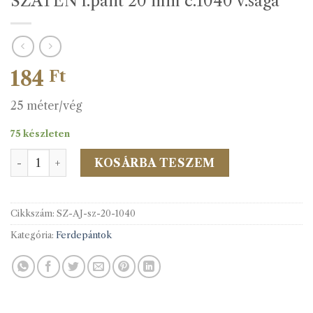
SZATÉN f.pánt 20 mm c.1040 v.sága
184
Ft
25 méter/vég
75 készleten
SZATÉN f.pánt 20 mm c.1040 v.sága mennyiség
KOSÁRBA TESZEM
Cikkszám:
SZ-AJ-sz-20-1040
Kategória:
Ferdepántok