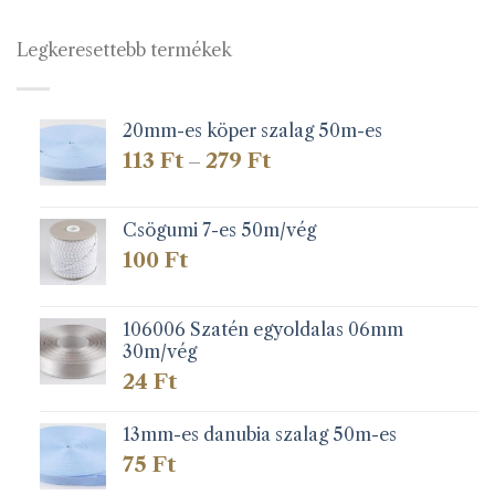
Legkeresettebb termékek
20mm-es köper szalag 50m-es
Ártartomány:
113
Ft
279
Ft
–
113 Ft
-
279 Ft
Csögumi 7-es 50m/vég
100
Ft
106006 Szatén egyoldalas 06mm
30m/vég
24
Ft
13mm-es danubia szalag 50m-es
75
Ft