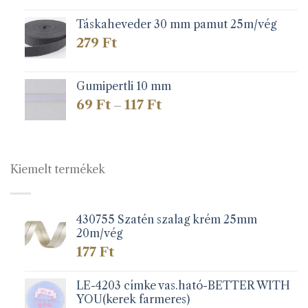
Táskaheveder 30 mm pamut 25m/vég
279
Ft
Gumipertli 10 mm
Ártartomány:
69
Ft
117
Ft
–
69 Ft
-
117 Ft
Kiemelt termékek
430755 Szatén szalag krém 25mm
20m/vég
177
Ft
LE-4203 címke vas.ható-BETTER WITH
YOU(kerek farmeres)