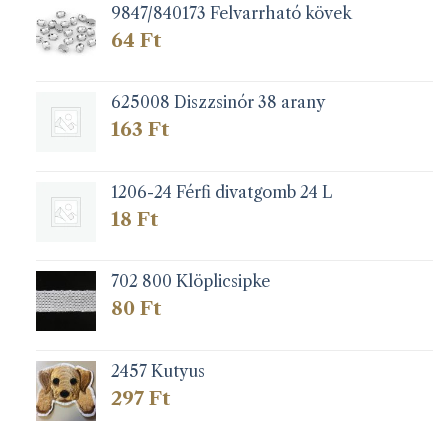
9847/840173 Felvarrható kövek
64
Ft
625008 Diszzsinór 38 arany
163
Ft
1206-24 Férfi divatgomb 24 L
18
Ft
702 800 Klöplicsipke
80
Ft
2457 Kutyus
297
Ft