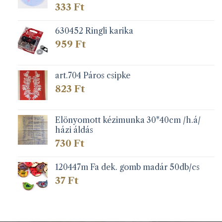
333
Ft
630452 Ringli karika
959
Ft
art.704 Páros csipke
823
Ft
Elönyomott kézimunka 30*40cm /h.á/
házi áldás
730
Ft
120447m Fa dek. gomb madár 50db/cs
37
Ft