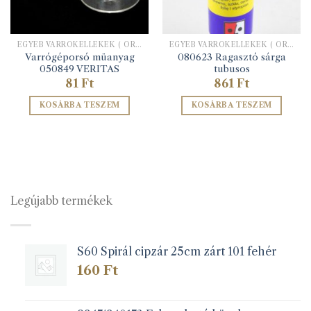
EGYÉB VARRÓKELLÉKEK ( ORSÓK, RAGASZTÓK, STB.)
EGYÉB VARRÓKELLÉKEK ( ORSÓK, RAGASZTÓK, STB.)
Varrógéporsó müanyag
080623 Ragasztó sárga
050849 VERITAS
tubusos
81
Ft
861
Ft
KOSÁRBA TESZEM
KOSÁRBA TESZEM
Legújabb termékek
S60 Spirál cipzár 25cm zárt 101 fehér
160
Ft