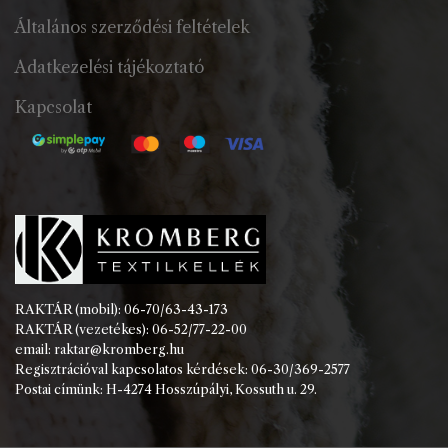
Általános szerződési feltételek
Adatkezelési tájékoztató
Kapcsolat
RAKTÁR (mobil): 06-70/63-43-173
RAKTÁR (vezetékes): 06-52/77-22-00
email: raktar@kromberg.hu
Regisztrációval kapcsolatos kérdések: 06-30/369-2577
Postai címünk: H-4274 Hosszúpályi, Kossuth u. 29.