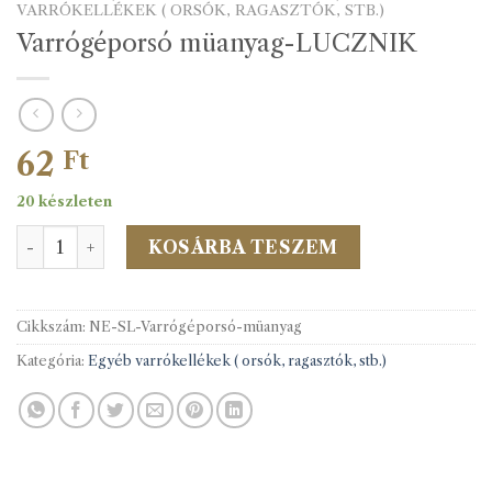
VARRÓKELLÉKEK ( ORSÓK, RAGASZTÓK, STB.)
Varrógéporsó müanyag-LUCZNIK
62
Ft
20 készleten
Varrógéporsó müanyag-LUCZNIK mennyiség
KOSÁRBA TESZEM
Cikkszám:
NE-SL-Varrógéporsó-müanyag
Kategória:
Egyéb varrókellékek ( orsók, ragasztók, stb.)