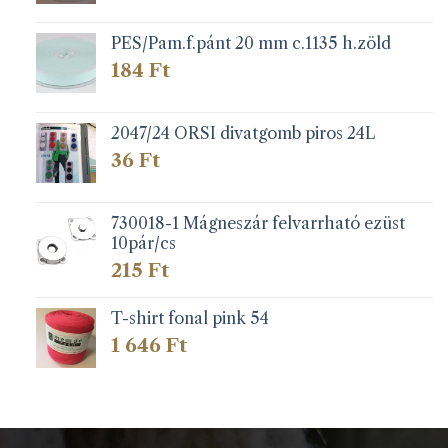
PES/Pam.f.pánt 20 mm c.1135 h.zöld
184
Ft
2047/24 ORSI divatgomb piros 24L
36
Ft
730018-1 Mágneszár felvarrható ezüst
10pár/cs
215
Ft
T-shirt fonal pink 54
1 646
Ft