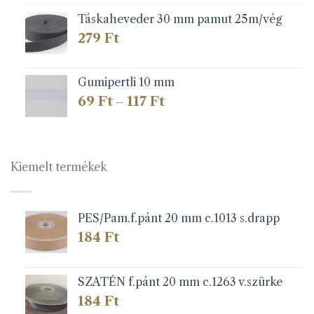
Táskaheveder 30 mm pamut 25m/vég
279
Ft
Gumipertli 10 mm
Ártartomány:
69
Ft
117
Ft
–
69 Ft
-
117 Ft
Kiemelt termékek
PES/Pam.f.pánt 20 mm c.1013 s.drapp
184
Ft
SZATÉN f.pánt 20 mm c.1263 v.szürke
184
Ft