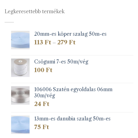
Legkeresettebb termékek
20mm-es köper szalag 50m-es
Ártartomány:
113
Ft
279
Ft
–
113 Ft
-
279 Ft
Csögumi 7-es 50m/vég
100
Ft
106006 Szatén egyoldalas 06mm
30m/vég
24
Ft
13mm-es danubia szalag 50m-es
75
Ft