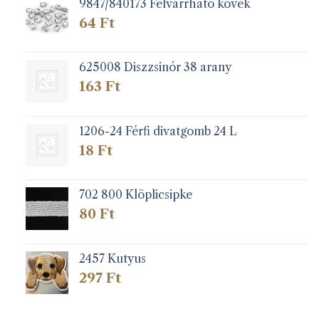
9847/840173 Felvarrható kövek
64
Ft
625008 Diszzsinór 38 arany
163
Ft
1206-24 Férfi divatgomb 24 L
18
Ft
702 800 Klöplicsipke
80
Ft
2457 Kutyus
297
Ft