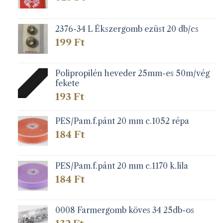
2376-34 L Ékszergomb ezüst 20 db/cs
199
Ft
Polipropilén heveder 25mm-es 50m/vég
fekete
193
Ft
PES/Pam.f.pánt 20 mm c.1052 répa
184
Ft
PES/Pam.f.pánt 20 mm c.1170 k.lila
184
Ft
0008 Farmergomb köves 34 25db-os