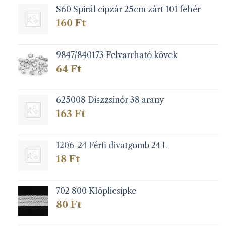
S60 Spirál cipzár 25cm zárt 101 fehér
160
Ft
9847/840173 Felvarrható kövek
64
Ft
625008 Diszzsinór 38 arany
163
Ft
1206-24 Férfi divatgomb 24 L
18
Ft
702 800 Klöplicsipke
80
Ft