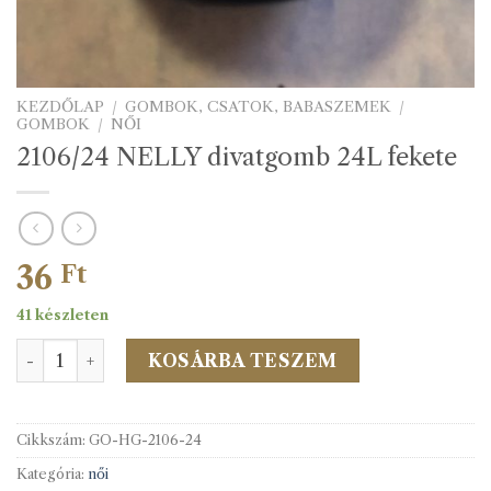
KEZDŐLAP
/
GOMBOK, CSATOK, BABASZEMEK
/
GOMBOK
/
NŐI
2106/24 NELLY divatgomb 24L fekete
36
Ft
41 készleten
2106/24 NELLY divatgomb 24L fekete mennyiség
KOSÁRBA TESZEM
Cikkszám:
GO-HG-2106-24
Kategória:
női