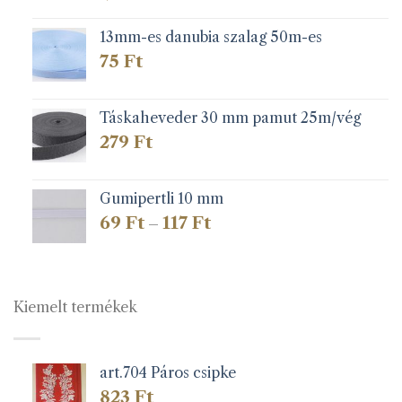
13mm-es danubia szalag 50m-es
75
Ft
Táskaheveder 30 mm pamut 25m/vég
279
Ft
Gumipertli 10 mm
Ártartomány:
69
Ft
117
Ft
–
69 Ft
-
117 Ft
Kiemelt termékek
art.704 Páros csipke
823
Ft