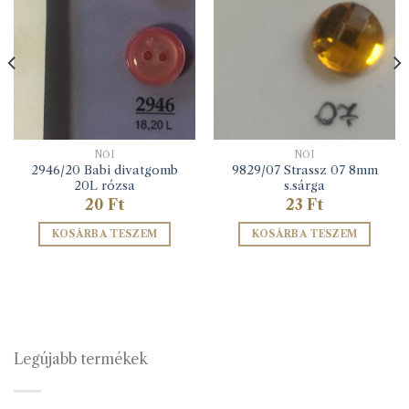
NŐI
NŐI
2946/20 Babi divatgomb
9829/07 Strassz 07 8mm
20L rózsa
s.sárga
20
Ft
23
Ft
KOSÁRBA TESZEM
KOSÁRBA TESZEM
Legújabb termékek