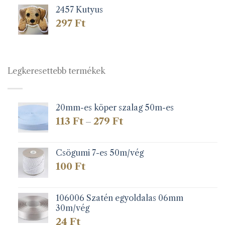
2457 Kutyus
297
Ft
Legkeresettebb termékek
20mm-es köper szalag 50m-es
Ártartomány:
113
Ft
279
Ft
–
113 Ft
-
279 Ft
Csögumi 7-es 50m/vég
100
Ft
106006 Szatén egyoldalas 06mm
30m/vég
24
Ft