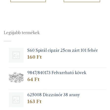
Legújabb termékek
S60 Spirál cipzár 25cm zárt 101 fehér
160
Ft
9847/840173 Felvarrható kövek
64
Ft
625008 Diszzsinór 38 arany
163
Ft