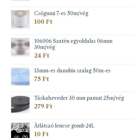
-
279 Ft
Csögumi 7-es 50m/vég
100
Ft
106006 Szatén egyoldalas 06mm
30m/vég
24
Ft
13mm-es danubia szalag 50m-es
75
Ft
Táskaheveder 30 mm pamut 25m/vég
279
Ft
Átlátszó lencse gomb 24L
10
Ft