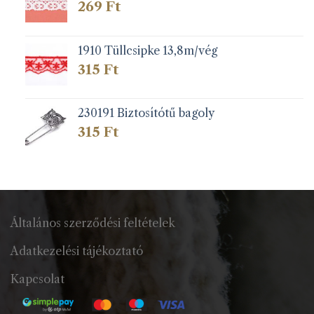
269
Ft
1910 Tüllcsipke 13,8m/vég
315
Ft
230191 Biztosítótű bagoly
315
Ft
Általános szerződési feltételek
Adatkezelési tájékoztató
Kapcsolat