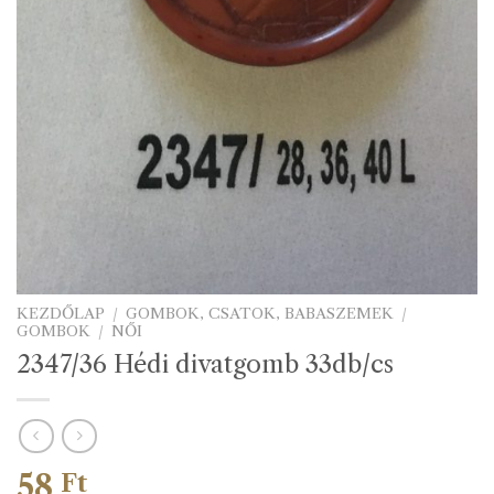
KEZDŐLAP
/
GOMBOK, CSATOK, BABASZEMEK
/
GOMBOK
/
NŐI
2347/36 Hédi divatgomb 33db/cs
58
Ft