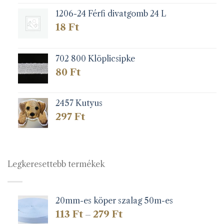
1206-24 Férfi divatgomb 24 L
18
Ft
702 800 Klöplicsipke
80
Ft
2457 Kutyus
297
Ft
Legkeresettebb termékek
20mm-es köper szalag 50m-es
Ártartomány:
113
Ft
279
Ft
–
113 Ft