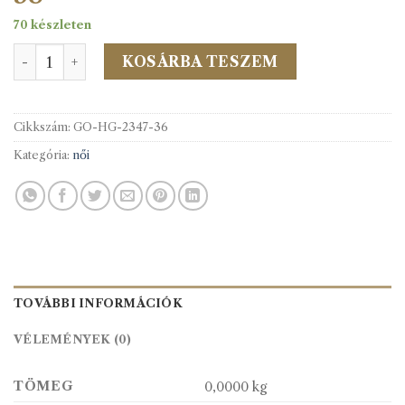
70 készleten
2347/36 Hédi divatgomb 33db/cs mennyiség
KOSÁRBA TESZEM
Cikkszám:
GO-HG-2347-36
Kategória:
női
TOVÁBBI INFORMÁCIÓK
VÉLEMÉNYEK (0)
TÖMEG
0,0000 kg