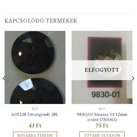
KAPCSOLÓDÓ TERMÉKEK
ELFOGYOTT
NŐI
NŐI
9830/01 Strassz 01 12mm
609228 Divatgomb 28L
ezüst (750061)
43
Ft
75
Ft
KOSÁRBA TESZEM
TOVÁBB OLVASOM