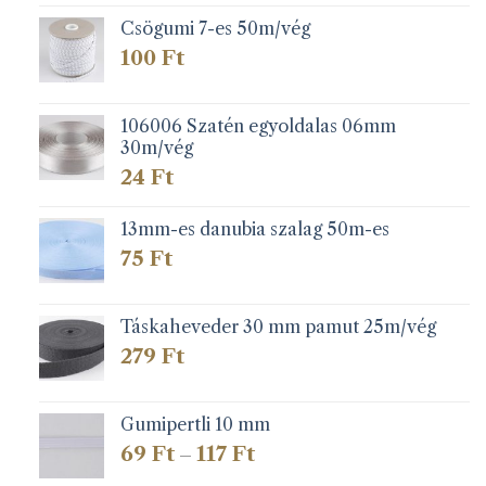
-
279 Ft
Csögumi 7-es 50m/vég
100
Ft
106006 Szatén egyoldalas 06mm
30m/vég
24
Ft
13mm-es danubia szalag 50m-es
75
Ft
Táskaheveder 30 mm pamut 25m/vég
279
Ft
Gumipertli 10 mm
Ártartomány:
69
Ft
117
Ft
–
69 Ft