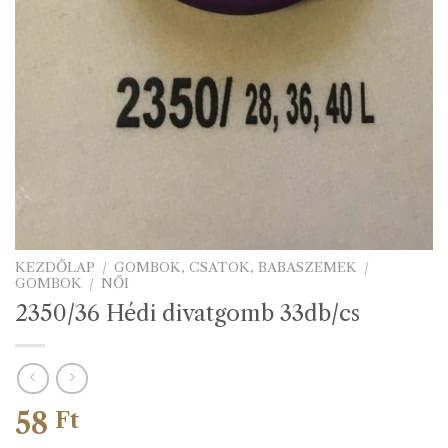
KEZDŐLAP
/
GOMBOK, CSATOK, BABASZEMEK
/
GOMBOK
/
NŐI
2350/36 Hédi divatgomb 33db/cs
58
Ft