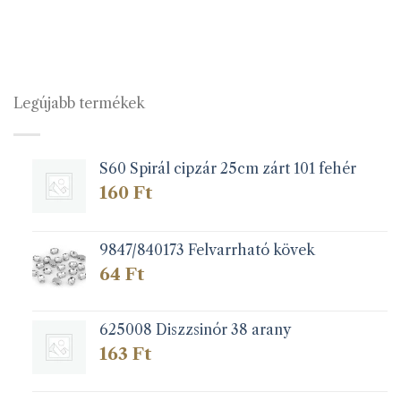
Legújabb termékek
S60 Spirál cipzár 25cm zárt 101 fehér
160
Ft
9847/840173 Felvarrható kövek
64
Ft
625008 Diszzsinór 38 arany
163
Ft