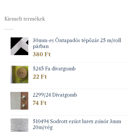
-
117 Ft
Kiemelt termékek
30mm-es Öntapadós tépőzár 25 m/roll
párban
380
Ft
5245 Fa divatgomb
22
Ft
2299/24 Divatgomb
74
Ft
510494 Sodrott ezüst lurex zsinór 3mm
20m/vég