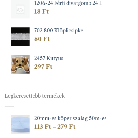
1206-24 Férfi divatgomb 24 L
18
Ft
702 800 Klöplicsipke
80
Ft
2457 Kutyus
297
Ft
Legkeresettebb termékek
20mm-es köper szalag 50m-es
Ártartomány:
113
Ft
279
Ft
–
113 Ft