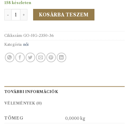
158 készleten
2350/36 Hédi divatgomb 33db/cs mennyiség
KOSÁRBA TESZEM
Cikkszám:
GO-HG-2350-36
Kategória:
női
TOVÁBBI INFORMÁCIÓK
VÉLEMÉNYEK (0)
TÖMEG
0,0000 kg