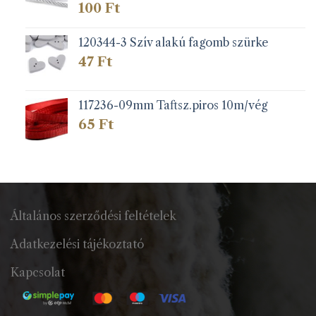
100
Ft
120344-3 Szív alakú fagomb szürke
47
Ft
117236-09mm Taftsz.piros 10m/vég
65
Ft
Általános szerződési feltételek
Adatkezelési tájékoztató
Kapcsolat