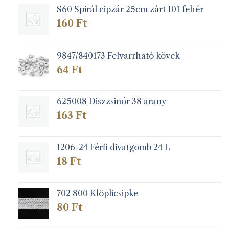
S60 Spirál cipzár 25cm zárt 101 fehér
160
Ft
9847/840173 Felvarrható kövek
64
Ft
625008 Diszzsinór 38 arany
163
Ft
1206-24 Férfi divatgomb 24 L
18
Ft
702 800 Klöplicsipke
80
Ft