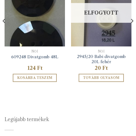
ELFOGYOTT
NŐI
NŐI
2945/20 Babi divatgomb
609248 Divatgomb 48L
20L fehér
124
Ft
20
Ft
KOSÁRBA TESZEM
TOVÁBB OLVASOM
Legújabb termékek