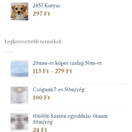
2457 Kutyus
297
Ft
Legkeresettebb termékek
20mm-es köper szalag 50m-es
Ártartomány:
113
Ft
279
Ft
–
113 Ft
-
279 Ft
Csögumi 7-es 50m/vég
100
Ft
106006 Szatén egyoldalas 06mm
30m/vég
24
Ft