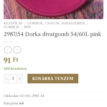
KEZDŐLAP
/
GOMBOK, CSATOK, BABASZEMEK
/
GOMBOK
/
NŐI
2987/54 Dorka divatgomb 54/60L pink
91
Ft
200 készleten
2987/54 Dorka divatgomb 54/60L pink mennyiség
KOSÁRBA TESZEM
Cikkszám:
GO-HG-2987-54
Kategória:
női