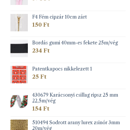
F4 Fém cipzár 10cm zárt
150
Ft
Bordás gumi 40mm-es fekete 25m/vég
234
Ft
Patentkapocs nikkelezett 1
25
Ft
430679 Karácsonyi csillag ripsz 25 mm
22,5m/vég
154
Ft
510494 Sodrott arany lurex zsinór 3mm
20m/vég