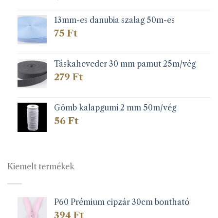
13mm-es danubia szalag 50m-es
75
Ft
Táskaheveder 30 mm pamut 25m/vég
279
Ft
Gömb kalapgumi 2 mm 50m/vég
56
Ft
Kiemelt termékek
P60 Prémium cipzár 30cm bontható
394
Ft