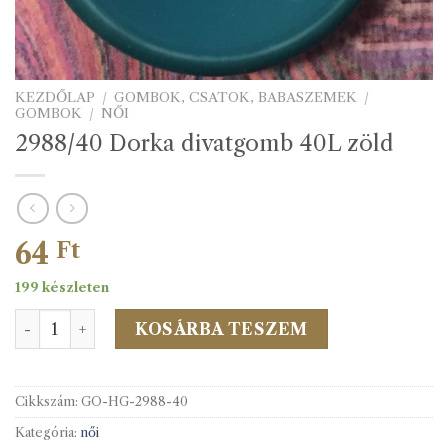
KEZDŐLAP
/
GOMBOK, CSATOK, BABASZEMEK
/
GOMBOK
/
NŐI
2988/40 Dorka divatgomb 40L zöld
64
Ft
199 készleten
2988/40 Dorka divatgomb 40L zöld mennyiség
KOSÁRBA TESZEM
Cikkszám:
GO-HG-2988-40
Kategória:
női