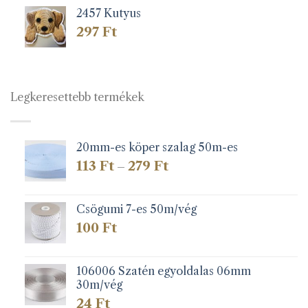
2457 Kutyus
297
Ft
Legkeresettebb termékek
20mm-es köper szalag 50m-es
Ártartomány:
113
Ft
279
Ft
–
113 Ft
-
279 Ft
Csögumi 7-es 50m/vég
100
Ft
106006 Szatén egyoldalas 06mm
30m/vég
24
Ft