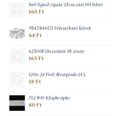
S60 Spirál cipzár 25cm zárt 101 fehér
160
Ft
9847/840173 Felvarrható kövek
64
Ft
625008 Diszzsinór 38 arany
163
Ft
1206-24 Férfi divatgomb 24 L
18
Ft
702 800 Klöplicsipke
80
Ft