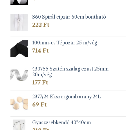
S60 Spirál cipzár 60cm bontható
222
Ft
100mm-es Tépözár 25 m/vég
714
Ft
430755 Szatén szalag ezüst 25mm
20m/vég
177
Ft
2377/24 Ékszergomb arany 24L
69
Ft
Gyászzsebkendő 40*40cm