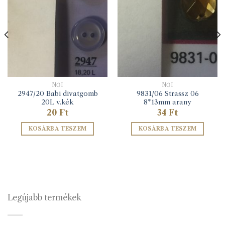
NŐI
NŐI
2947/20 Babi divatgomb
9831/06 Strassz 06
20L v.kék
8*13mm arany
20
Ft
34
Ft
KOSÁRBA TESZEM
KOSÁRBA TESZEM
Legújabb termékek