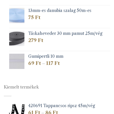
13mm-es danubia szalag 50m-es
75
Ft
Táskaheveder 30 mm pamut 25m/vég
279
Ft
Gumipertli 10 mm
Ártartomány:
69
Ft
117
Ft
–
69 Ft
-
117 Ft
Kiemelt termékek
420691 Tappancsos ripsz 45m/vég
Ártartomány:
61
Ft
86
Ft
–