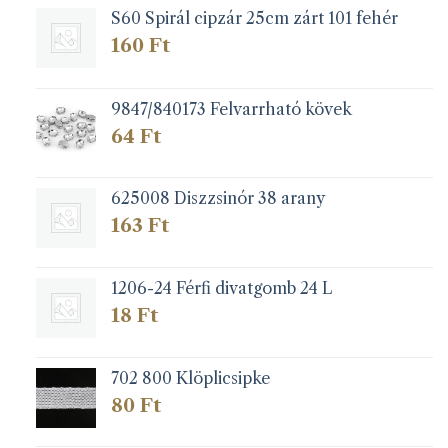
S60 Spirál cipzár 25cm zárt 101 fehér
160
Ft
9847/840173 Felvarrható kövek
64
Ft
625008 Diszzsinór 38 arany
163
Ft
1206-24 Férfi divatgomb 24 L
18
Ft
702 800 Klöplicsipke
80
Ft