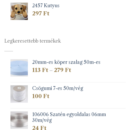
2457 Kutyus
297
Ft
Legkeresettebb termékek
20mm-es köper szalag 50m-es
Ártartomány:
113
Ft
279
Ft
–
113 Ft
-
279 Ft
Csögumi 7-es 50m/vég
100
Ft
106006 Szatén egyoldalas 06mm
30m/vég
24
Ft