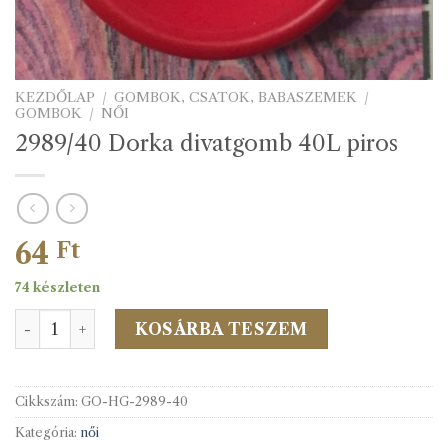
KEZDŐLAP
/
GOMBOK, CSATOK, BABASZEMEK
/
GOMBOK
/
NŐI
2989/40 Dorka divatgomb 40L piros
64
Ft
74 készleten
2989/40 Dorka divatgomb 40L piros mennyiség
KOSÁRBA TESZEM
Cikkszám:
GO-HG-2989-40
Kategória:
női