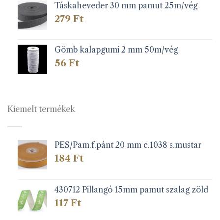
Táskaheveder 30 mm pamut 25m/vég
279
Ft
Gömb kalapgumi 2 mm 50m/vég
56
Ft
Kiemelt termékek
PES/Pam.f.pánt 20 mm c.1038 s.mustar
184
Ft
430712 Pillangó 15mm pamut szalag zöld
117
Ft