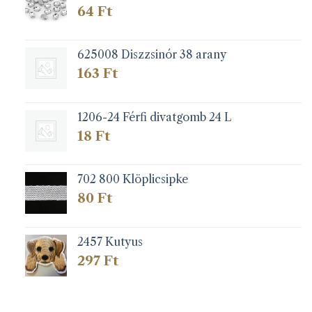
64
Ft
625008 Diszzsinór 38 arany
163
Ft
1206-24 Férfi divatgomb 24 L
18
Ft
702 800 Klöplicsipke
80
Ft
2457 Kutyus
297
Ft