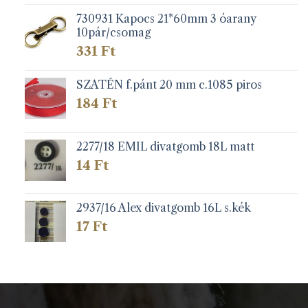
730931 Kapocs 21*60mm 3 óarany
10pár/csomag
331
Ft
SZATÉN f.pánt 20 mm c.1085 piros
184
Ft
2277/18 EMIL divatgomb 18L matt
14
Ft
2937/16 Alex divatgomb 16L s.kék
17
Ft