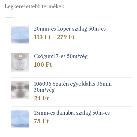
Legkeresettebb termékek
20mm-es köper szalag 50m-es
Ártartomány:
113
Ft
279
Ft
–
113 Ft
-
279 Ft
Csögumi 7-es 50m/vég
100
Ft
106006 Szatén egyoldalas 06mm
30m/vég
24
Ft
13mm-es danubia szalag 50m-es
75
Ft