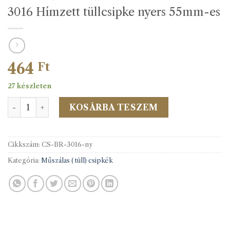
3016 Hímzett tüllcsipke nyers 55mm-es
464
Ft
27 készleten
3016 Hímzett tüllcsipke nyers 55mm-es mennyiség
KOSÁRBA TESZEM
Cikkszám:
CS-BR-3016-ny
Kategória:
Műszálas ( tüll) csipkék