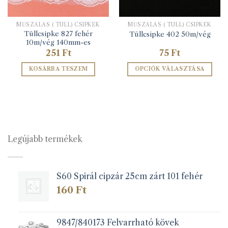
MŰSZÁLAS ( TÜLL) CSIPKÉK
MŰSZÁLAS ( TÜLL) CSIPKÉK
Tüllcsipke 827 fehér
Tüllcsipke 402 50m/vég
10m/vég 140mm-es
251
Ft
75
Ft
KOSÁRBA TESZEM
OPCIÓK VÁLASZTÁSA
Ennek
a
terméknek
több
variációja
van.
Legújabb termékek
A
változatok
a
S60 Spirál cipzár 25cm zárt 101 fehér
termékoldalon
választhatók
160
Ft
ki
9847/840173 Felvarrható kövek