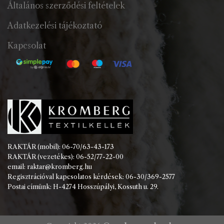
Általános szerződési feltételek
Adatkezelési tájékoztató
Kapcsolat
RAKTÁR (mobil): 06-70/63-43-173
RAKTÁR (vezetékes): 06-52/77-22-00
email: raktar@kromberg.hu
Regisztrációval kapcsolatos kérdések: 06-30/369-2577
Postai címünk: H-4274 Hosszúpályi, Kossuth u. 29.