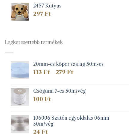
2457 Kutyus
297
Ft
Legkeresettebb termékek
20mm-es köper szalag 50m-es
Ártartomány:
113
Ft
279
Ft
–
113 Ft
-
279 Ft
Csögumi 7-es 50m/vég
100
Ft
106006 Szatén egyoldalas 06mm
30m/vég
24
Ft