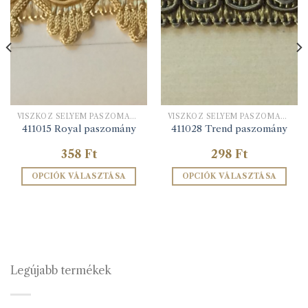
VISZKÓZ SELYEM PASZOMÁNYOK
VISZKÓZ SELYEM PASZOMÁNYOK
411015 Royal paszomány
411028 Trend paszomány
358
Ft
298
Ft
OPCIÓK VÁLASZTÁSA
OPCIÓK VÁLASZTÁSA
Ennek
Ennek
a
a
terméknek
terméknek
több
több
variációja
variációja
van.
van.
Legújabb termékek
A
A
változatok
változatok
a
a