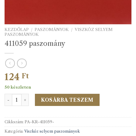
KEZDŐLAP
/
PASZOMÁNYOK
/
VISZKÓZ SELYEM
PASZOMÁNYOK
411059 paszomány
124
Ft
50 készleten
411059 paszomány mennyiség
KOSÁRBA TESZEM
Cikkszám:
PA-KR-411059-
Kategória:
Viszkóz selyem paszományok