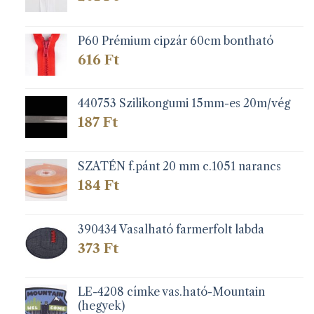
P60 Prémium cipzár 60cm bontható
616
Ft
440753 Szilikongumi 15mm-es 20m/vég
187
Ft
SZATÉN f.pánt 20 mm c.1051 narancs
184
Ft
390434 Vasalható farmerfolt labda
373
Ft
LE-4208 címke vas.ható-Mountain
(hegyek)