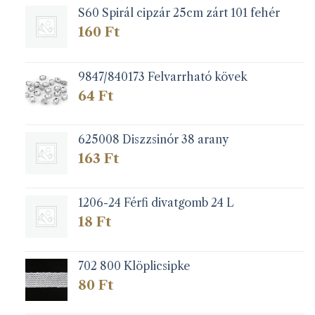
S60 Spirál cipzár 25cm zárt 101 fehér
termékoldalon
termékoldalon
választhatók
választhatók
160
Ft
ki
ki
9847/840173 Felvarrható kövek
64
Ft
625008 Diszzsinór 38 arany
163
Ft
1206-24 Férfi divatgomb 24 L
18
Ft
702 800 Klöplicsipke
80
Ft