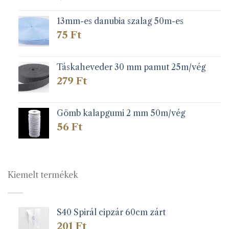
13mm-es danubia szalag 50m-es
75
Ft
Táskaheveder 30 mm pamut 25m/vég
279
Ft
Gömb kalapgumi 2 mm 50m/vég
56
Ft
Kiemelt termékek
S40 Spirál cipzár 60cm zárt
201
Ft