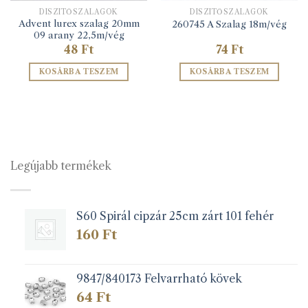
DÍSZÍTŐSZALAGOK
DÍSZÍTŐSZALAGOK
Advent lurex szalag 20mm
260745 A Szalag 18m/vég
09 arany 22,5m/vég
48
Ft
74
Ft
KOSÁRBA TESZEM
KOSÁRBA TESZEM
Legújabb termékek
S60 Spirál cipzár 25cm zárt 101 fehér
160
Ft
9847/840173 Felvarrható kövek
64
Ft