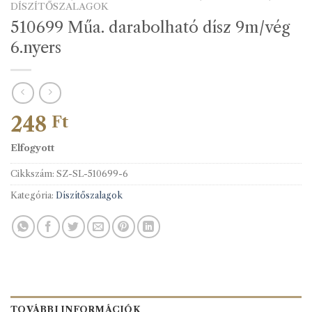
DÍSZÍTŐSZALAGOK
510699 Műa. darabolható dísz 9m/vég
6.nyers
248
Ft
Elfogyott
Cikkszám:
SZ-SL-510699-6
Kategória:
Díszítőszalagok
TOVÁBBI INFORMÁCIÓK