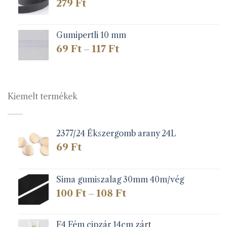
279
Ft
Gumipertli 10 mm
Ártartomány:
69
Ft
117
Ft
–
69 Ft
-
117 Ft
Kiemelt termékek
2377/24 Ékszergomb arany 24L
69
Ft
Sima gumiszalag 30mm 40m/vég
Ártartomány:
100
Ft
108
Ft
–
100 Ft
-
108 Ft
F4 Fém cipzár 14cm zárt