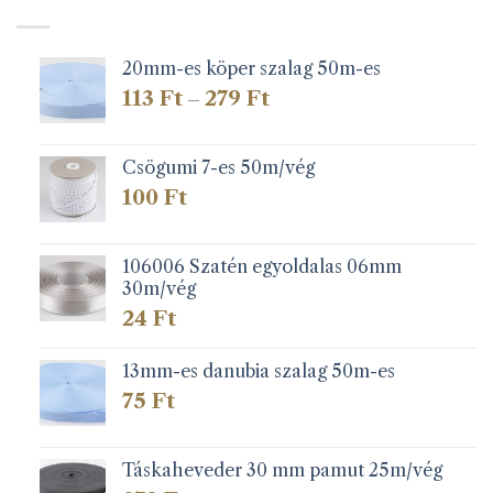
20mm-es köper szalag 50m-es
Ártartomány:
113
Ft
279
Ft
–
113 Ft
-
279 Ft
Csögumi 7-es 50m/vég
100
Ft
106006 Szatén egyoldalas 06mm
30m/vég
24
Ft
13mm-es danubia szalag 50m-es
75
Ft
Táskaheveder 30 mm pamut 25m/vég