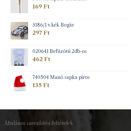
169
Ft
3186/1 v.kék Bogár
297
Ft
020641 Befüzötü 2db-os
462
Ft
740504 Manó sapka piros
135
Ft
Általános szerződési feltételek