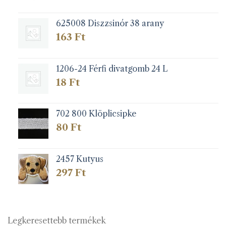
625008 Diszzsinór 38 arany
163
Ft
1206-24 Férfi divatgomb 24 L
18
Ft
702 800 Klöplicsipke
80
Ft
2457 Kutyus
297
Ft
Legkeresettebb termékek