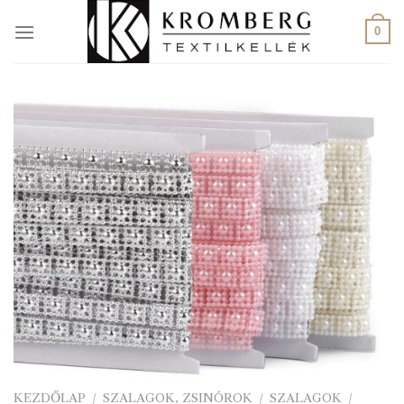
Skip
to
0
content
KEZDŐLAP
/
SZALAGOK, ZSINÓROK
/
SZALAGOK
/