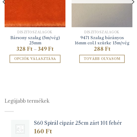
DÍSZÍTŐSZALAGOK
DÍSZÍTŐSZALAGOK
Bársony szalag (5m/vég)
9471 Szalag bárányos
25mm
16mm col.1 szürke 15m/vég
Ártartomány:
328
Ft
349
Ft
288
Ft
–
328 Ft
-
OPCIÓK VÁLASZTÁSA
TOVÁBB OLVASOM
349 Ft
Ennek
a
terméknek
több
variációja
van.
Legújabb termékek
A
változatok
a
S60 Spirál cipzár 25cm zárt 101 fehér
termékoldalon
választhatók
160
Ft
ki