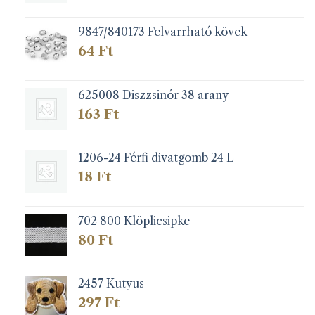
9847/840173 Felvarrható kövek
64
Ft
625008 Diszzsinór 38 arany
163
Ft
1206-24 Férfi divatgomb 24 L
18
Ft
702 800 Klöplicsipke
80
Ft
2457 Kutyus
297
Ft