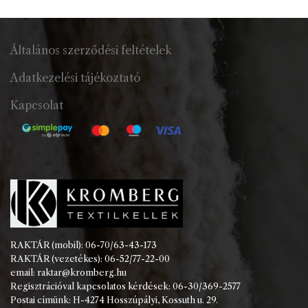
Általános szerződési feltételek
Adatkezelési tájékoztató
Kapcsolat
RAKTÁR (mobil): 06-70/63-43-173
RAKTÁR (vezetékes): 06-52/77-22-00
email: raktar@kromberg.hu
Regisztrációval kapcsolatos kérdések: 06-30/369-2577
Postai címünk: H-4274 Hosszúpályi, Kossuth u. 29.