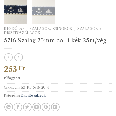
KEZDŐLAP
/
SZALAGOK, ZSINÓROK
/
SZALAGOK
/
DÍSZÍTŐSZALAGOK
5716 Szalag 20mm col.4 kék 25m/vég
253
Ft
Elfogyott
Cikkszám:
SZ-PB-5716-20-4
Kategória:
Díszítőszalagok