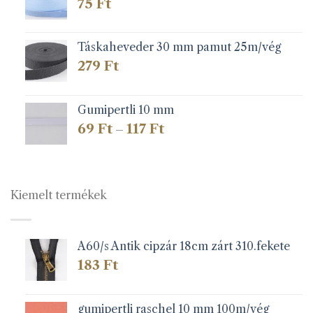
75
Ft
Táskaheveder 30 mm pamut 25m/vég
279
Ft
Gumipertli 10 mm
Ártartomány:
69
Ft
117
Ft
–
69 Ft
-
117 Ft
Kiemelt termékek
A60/s Antik cipzár 18cm zárt 310.fekete
183
Ft
gumipertli raschel 10 mm 100m/vég