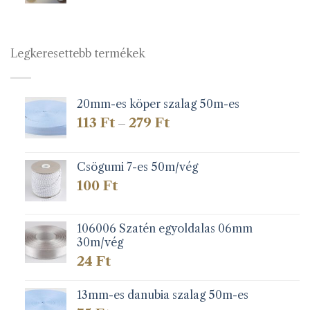
Legkeresettebb termékek
20mm-es köper szalag 50m-es
Ártartomány:
113
Ft
279
Ft
–
113 Ft
-
279 Ft
Csögumi 7-es 50m/vég
100
Ft
106006 Szatén egyoldalas 06mm
30m/vég
24
Ft
13mm-es danubia szalag 50m-es