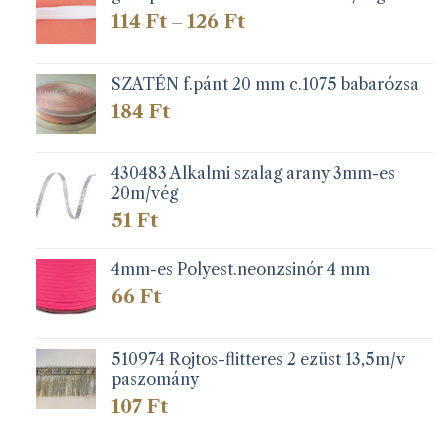
Ártartomány:
114
Ft
126
Ft
–
114 Ft
-
126 Ft
SZATÉN f.pánt 20 mm c.1075 babarózsa
184
Ft
430483 Alkalmi szalag arany 3mm-es
20m/vég
51
Ft
4mm-es Polyest.neonzsinór 4 mm
66
Ft
510974 Rojtos-flitteres 2 ezüst 13,5m/v
paszomány
107
Ft