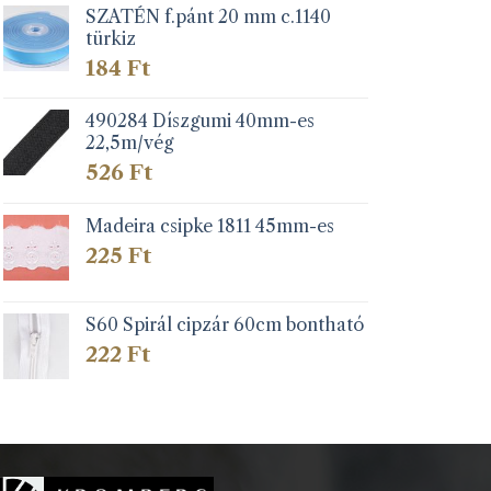
SZATÉN f.pánt 20 mm c.1140
türkiz
184
Ft
490284 Díszgumi 40mm-es
22,5m/vég
526
Ft
Madeira csipke 1811 45mm-es
225
Ft
S60 Spirál cipzár 60cm bontható
222
Ft