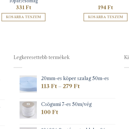
10pár/csomag
331
Ft
194
Ft
KOSÁRBA TESZEM
KOSÁRBA TESZEM
Legkeresettebb termékek
Ki
1
20mm-es köper szalag 50m-es
Ártartomány:
113
Ft
279
Ft
–
113 Ft
-
279 Ft
Csögumi 7-es 50m/vég
k
100
Ft