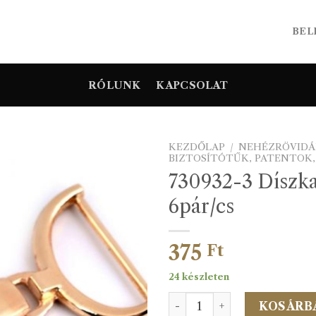
BEL
RÓLUNK
KAPCSOLAT
KEZDŐLAP
/
NEHÉZRÖVIDÁ
BIZTOSÍTÓTŰK, PATENTOK
730932-3 Díszk
6pár/cs
375
Ft
24 készleten
730932-3 Díszkapocs arany
KOSÁRB