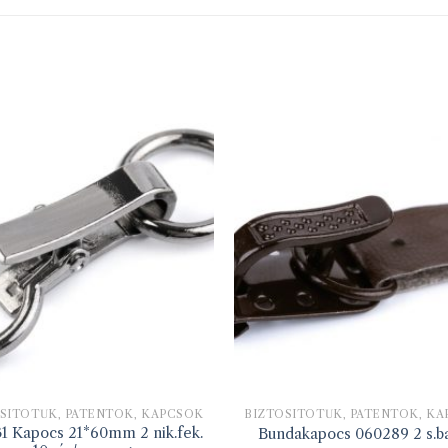
SÍTÓTŰK, PATENTOK, KAPCSOK
BIZTOSÍTÓTŰK, PATENTOK, K
1 Kapocs 21*60mm 2 nik.fek.
Bundakapocs 060289 2 s.b