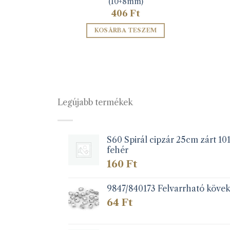
ag
(10+8mm)
406
Ft
ZEM
KOSÁRBA TESZEM
Legújabb termékek
S60 Spirál cipzár 25cm zárt 10
fehér
160
Ft
9847/840173 Felvarrható köve
64
Ft