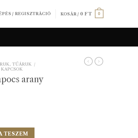
0
FT
0
ÉPÉS / REGISZTRÁCIÓ
KOSÁR /
RUK, TŰÁRUK
/
, KAPCSOK
apocs arany
 6pár/cs mennyiség
A TESZEM