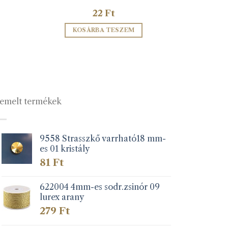
22
Ft
KOSÁRBA TESZEM
emelt termékek
9558 Strasszkő varrható18 mm-
es 01 kristály
81
Ft
622004 4mm-es sodr.zsinór 09
lurex arany
279
Ft