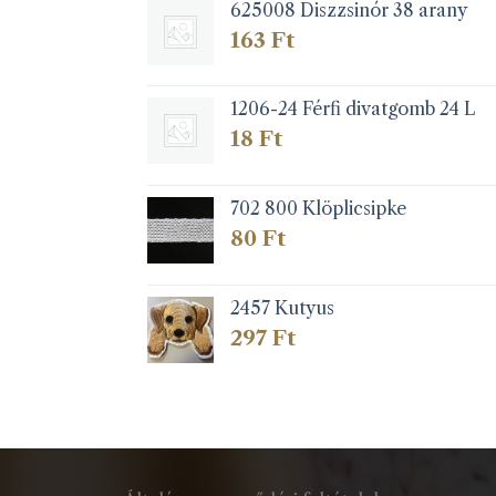
625008 Diszzsinór 38 arany
163
Ft
1206-24 Férfi divatgomb 24 L
18
Ft
702 800 Klöplicsipke
80
Ft
2457 Kutyus
297
Ft