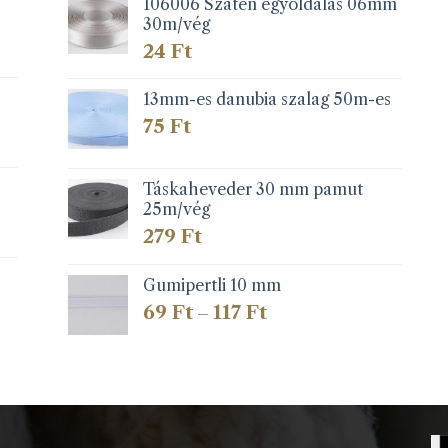
106006 Szatén egyoldalas 06mm
30m/vég
24
Ft
13mm-es danubia szalag 50m-es
75
Ft
Táskaheveder 30 mm pamut
25m/vég
279
Ft
Gumipertli 10 mm
Ártartomány:
69
Ft
117
Ft
–
69 Ft
-
117 Ft