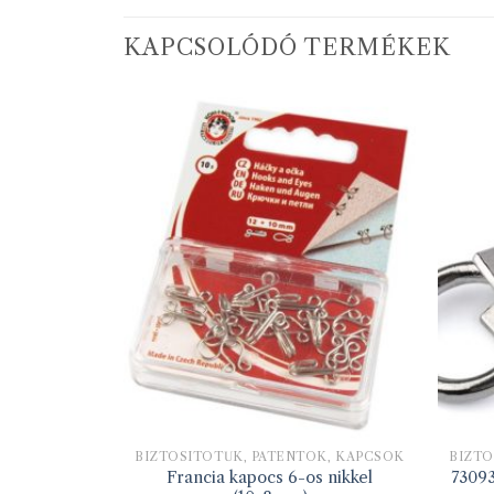
KAPCSOLÓDÓ TERMÉKEK
OK, KAPCSOK
BIZTOSÍTÓTŰK, PATENTOK, KAPCSOK
BIZTO
m 1 nikkel
Francia kapocs 6-os nikkel
73093