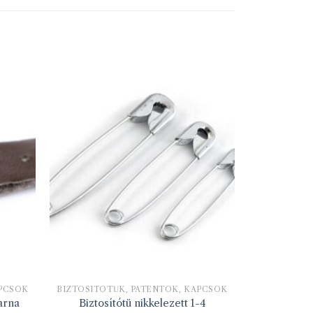
APCSOK
BIZTOSÍTÓTŰK, PATENTOK, KAPCSOK
arna
Biztosítótü nikkelezett 1-4