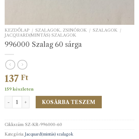
KEZDŐLAP
/
SZALAGOK, ZSINÓROK
/
SZALAGOK
/
JACQUARD(MINTÁS) SZALAGOK
996000 Szalag 60 sárga
137
Ft
159 készleten
996000 Szalag 60 sárga mennyiség
KOSÁRBA TESZEM
Cikkszám:
SZ-KR-996000-60
Kategória:
Jacquard(mintás) szalagok