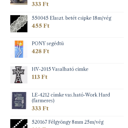
333
Ft
550045 Elaszt. betét csipke 18m/vég
455
Ft
PONY segédtü
428
Ft
HV-2015 Vasalható cimke
113
Ft
LE-4212 címke vas.ható-Work Hard
(farmeres)
333
Ft
520167 Félgyöngy 8mm 25m/vég