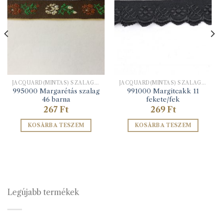
JACQUARD(MINTÁS) SZALAGOK
JACQUARD(MINTÁS) SZALAGOK
995000 Margarétás szalag
991000 Margitcakk 11
46 barna
fekete/fek
267
Ft
269
Ft
KOSÁRBA TESZEM
KOSÁRBA TESZEM
Legújabb termékek