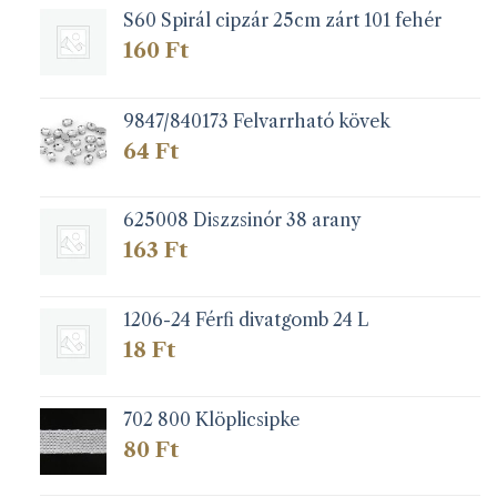
S60 Spirál cipzár 25cm zárt 101 fehér
160
Ft
9847/840173 Felvarrható kövek
64
Ft
625008 Diszzsinór 38 arany
163
Ft
1206-24 Férfi divatgomb 24 L
18
Ft
702 800 Klöplicsipke
80
Ft