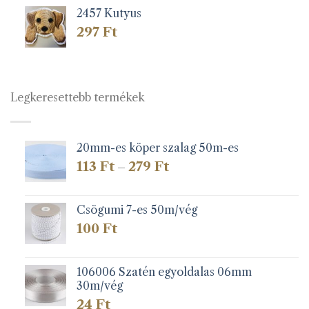
2457 Kutyus
297
Ft
Legkeresettebb termékek
20mm-es köper szalag 50m-es
Ártartomány:
113
Ft
279
Ft
–
113 Ft
-
279 Ft
Csögumi 7-es 50m/vég
100
Ft
106006 Szatén egyoldalas 06mm
30m/vég
24
Ft