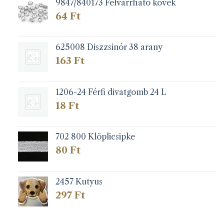
9847/840173 Felvarrható kövek
64
Ft
625008 Diszzsinór 38 arany
163
Ft
1206-24 Férfi divatgomb 24 L
18
Ft
702 800 Klöplicsipke
80
Ft
2457 Kutyus
297
Ft