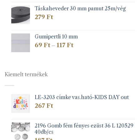
Táskaheveder 30 mm pamut 25m/vég
279
Ft
Gumipertli 10 mm
Ártartomány:
69
Ft
117
Ft
–
69 Ft
-
117 Ft
Kiemelt termékek
LE-3203 címke vas.ható-KIDS DAY out
267
Ft
2196 Gomb fém fényes ezüst 36 L 120529
40db/cs