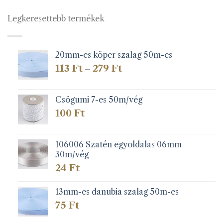
Legkeresettebb termékek
20mm-es köper szalag 50m-es
Ártartomány:
113
Ft
279
Ft
–
113 Ft
-
279 Ft
Csögumi 7-es 50m/vég
100
Ft
106006 Szatén egyoldalas 06mm
30m/vég
24
Ft
13mm-es danubia szalag 50m-es
75
Ft