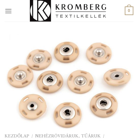
Skip
to
0
content
KEZDŐLAP
/
NEHÉZRÖVIDÁRUK, TŰÁRUK
/