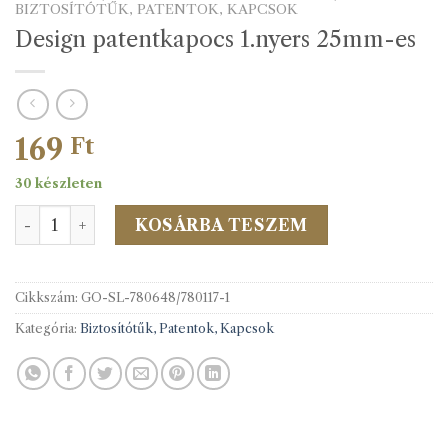
BIZTOSÍTÓTŰK, PATENTOK, KAPCSOK
Design patentkapocs 1.nyers 25mm-es
169
Ft
30 készleten
Design patentkapocs 1.nyers 25mm-es mennyiség
KOSÁRBA TESZEM
Cikkszám:
GO-SL-780648/780117-1
Kategória:
Biztosítótűk, Patentok, Kapcsok