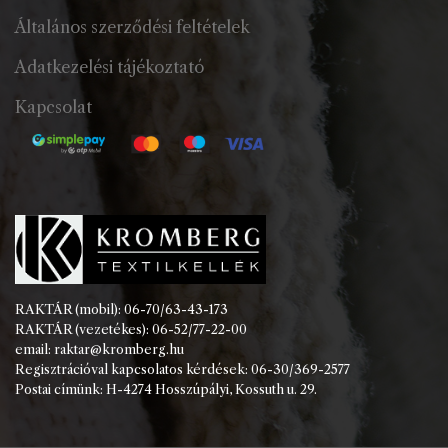
Általános szerződési feltételek
Adatkezelési tájékoztató
Kapcsolat
RAKTÁR (mobil): 06-70/63-43-173
RAKTÁR (vezetékes): 06-52/77-22-00
email: raktar@kromberg.hu
Regisztrációval kapcsolatos kérdések: 06-30/369-2577
Postai címünk: H-4274 Hosszúpályi, Kossuth u. 29.