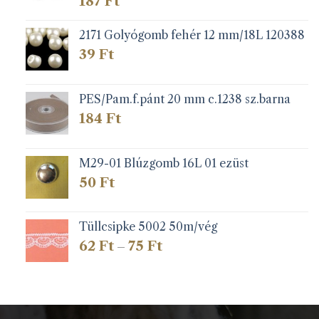
187
Ft
2171 Golyógomb fehér 12 mm/18L 120388
39
Ft
PES/Pam.f.pánt 20 mm c.1238 sz.barna
184
Ft
M29-01 Blúzgomb 16L 01 ezüst
50
Ft
Tüllcsipke 5002 50m/vég
Ártartomány:
62
Ft
75
Ft
–
62 Ft
-
75 Ft