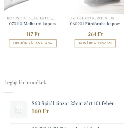
BIZTOSÍTÓTŰK, PATENTOK, KAPCSOK
BIZTOSÍTÓTŰK, PATENTOK, KAPCSOK
070110 Melltartó kapocs
060901 Fürdöruha kapocs
117
Ft
264
Ft
OPCIÓK VÁLASZTÁSA
KOSÁRBA TESZEM
Ennek
a
terméknek
több
variációja
van.
Legújabb termékek
A
változatok
a
S60 Spirál cipzár 25cm zárt 101 fehér
termékoldalon
választhatók
160
Ft
ki