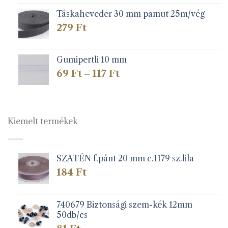
Táskaheveder 30 mm pamut 25m/vég
279
Ft
Gumipertli 10 mm
Ártartomány:
69
Ft
117
Ft
–
69 Ft
-
117 Ft
Kiemelt termékek
SZATÉN f.pánt 20 mm c.1179 sz.lila
184
Ft
740679 Biztonsági szem-kék 12mm
50db/cs