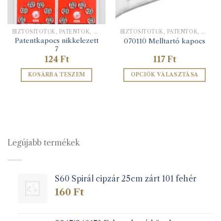
BIZTOSÍTÓTŰK, PATENTOK, KAPCSOK
BIZTOSÍTÓTŰK, PATENTOK, KAPCSOK
Patentkapocs nikkelezett
070110 Melltartó kapocs
7
124
Ft
117
Ft
KOSÁRBA TESZEM
OPCIÓK VÁLASZTÁSA
Ennek
a
terméknek
több
variációja
van.
Legújabb termékek
A
változatok
a
S60 Spirál cipzár 25cm zárt 101 fehér
termékoldalon
választhatók
160
Ft
ki