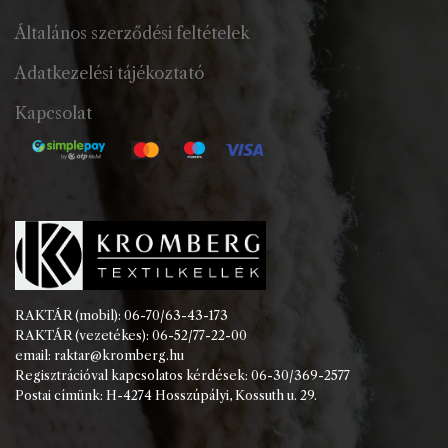
Általános szerződési feltételek
Adatkezelési tájékoztató
Kapcsolat
RAKTÁR (mobil): 06-70/63-43-173
RAKTÁR (vezetékes): 06-52/77-22-00
email: raktar@kromberg.hu
Regisztrációval kapcsolatos kérdések: 06-30/369-2577
Postai címünk: H-4274 Hosszúpályi, Kossuth u. 29.