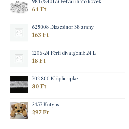
9847/840173 Felvarrható kövek
64
Ft
625008 Diszzsinór 38 arany
163
Ft
1206-24 Férfi divatgomb 24 L
18
Ft
702 800 Klöplicsipke
80
Ft
2457 Kutyus
297
Ft