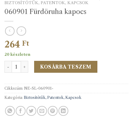
BIZTOSÍTÓTŰK, PATENTOK, KAPCSOK
060901 Fürdöruha kapocs
264
Ft
20 készleten
060901 Fürdöruha kapocs mennyiség
KOSÁRBA TESZEM
Cikkszám:
NE-SL-060901-
Kategória:
Biztosítótűk, Patentok, Kapcsok