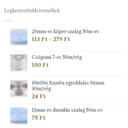
Legkeresettebb termékek
20mm-es köper szalag 50m-es
Ártartomány:
113
Ft
279
Ft
–
113 Ft
-
279 Ft
Csögumi 7-es 50m/vég
100
Ft
106006 Szatén egyoldalas 06mm
30m/vég
24
Ft
13mm-es danubia szalag 50m-es
75
Ft