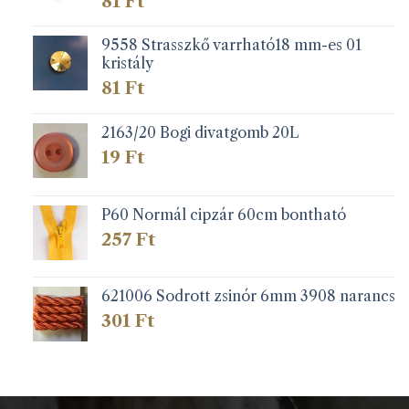
81
Ft
9558 Strasszkő varrható18 mm-es 01
kristály
81
Ft
2163/20 Bogi divatgomb 20L
19
Ft
P60 Normál cipzár 60cm bontható
257
Ft
621006 Sodrott zsinór 6mm 3908 narancs
301
Ft