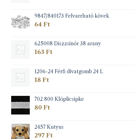
9847/840173 Felvarrható kövek
64
Ft
625008 Diszzsinór 38 arany
163
Ft
1206-24 Férfi divatgomb 24 L
18
Ft
702 800 Klöplicsipke
80
Ft
2457 Kutyus
297
Ft