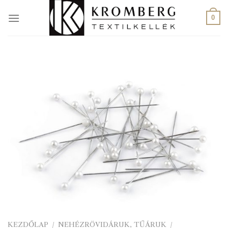
Skip
to
0
content
KEZDŐLAP
/
NEHÉZRÖVIDÁRUK, TŰÁRUK
/