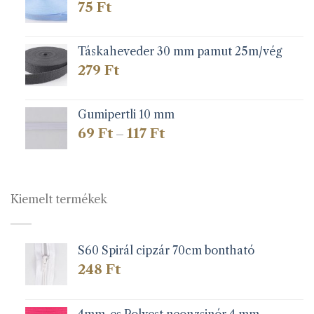
75
Ft
Táskaheveder 30 mm pamut 25m/vég
279
Ft
Gumipertli 10 mm
Ártartomány:
69
Ft
117
Ft
–
69 Ft
-
117 Ft
Kiemelt termékek
S60 Spirál cipzár 70cm bontható
248
Ft
4mm-es Polyest.neonzsinór 4 mm