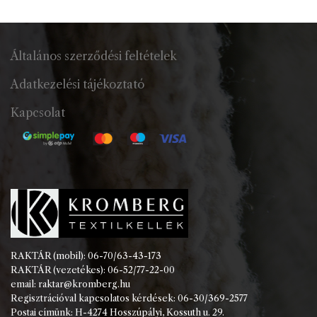
Általános szerződési feltételek
Adatkezelési tájékoztató
Kapcsolat
RAKTÁR (mobil): 06-70/63-43-173
RAKTÁR (vezetékes): 06-52/77-22-00
email: raktar@kromberg.hu
Regisztrációval kapcsolatos kérdések: 06-30/369-2577
Postai címünk: H-4274 Hosszúpályi, Kossuth u. 29.