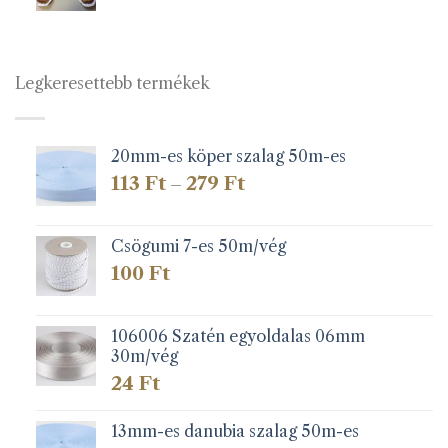
Legkeresettebb termékek
20mm-es köper szalag 50m-es
Ártartomány:
113
Ft
279
Ft
–
113 Ft
-
279 Ft
Csögumi 7-es 50m/vég
100
Ft
106006 Szatén egyoldalas 06mm
30m/vég
24
Ft
13mm-es danubia szalag 50m-es