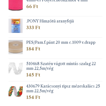
66
Ft
.PONY Himzötü aranyfejü
333
Ft
PES/Pam.f.pánt 20 mm c.1009 v.drapp
184
Ft
510468 Szatén vágott mintás szalag 22
mm 22,5m/vég
145
Ft
430679 Karácsonyi ripsz mézeskalács 25
mm 22,5m/vég
154
Ft