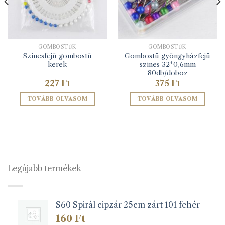
GOMBOSTŰK
GOMBOSTŰK
Szinesfejü gombostü
Gombostü gyöngyházfejü
kerek
szines 32*0,6mm
80db/doboz
227
Ft
375
Ft
TOVÁBB OLVASOM
TOVÁBB OLVASOM
Legújabb termékek
S60 Spirál cipzár 25cm zárt 101 fehér
160
Ft