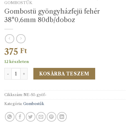
GOMBOSTŰK
Gombostü gyöngyházfejü fehér
38*0,6mm 80db/doboz
375
Ft
12 készleten
Gombostü gyöngyházfejü fehér 38*0,6mm 80db/doboz 
KOSÁRBA TESZEM
Cikkszám:
NE-SI-gyöf-
Kategória:
Gombostűk