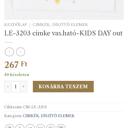
KEZDŐLAP
/
CIMKÉK, DÍSZÍTŐ ELEMEK
LE-3203 címke vas.ható-KIDS DAY out
267
Ft
40 készleten
LE-3203 címke vas.ható-KIDS DAY out mennyiség
KOSÁRBA TESZEM
Cikkszám:
CM-LE-3203
Kategória:
CIMKÉK, DÍSZÍTŐ ELEMEK