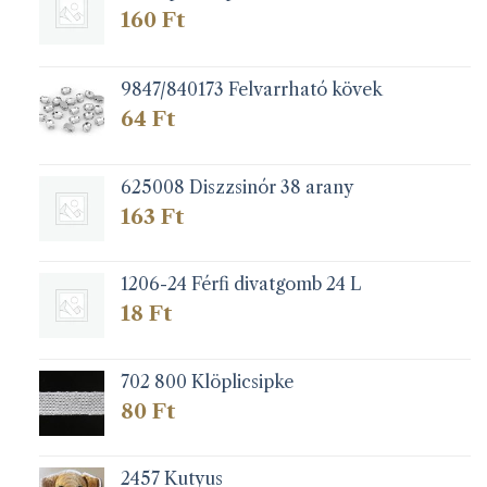
160
Ft
9847/840173 Felvarrható kövek
64
Ft
625008 Diszzsinór 38 arany
163
Ft
1206-24 Férfi divatgomb 24 L
18
Ft
702 800 Klöplicsipke
80
Ft
2457 Kutyus