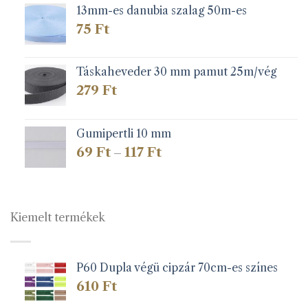
13mm-es danubia szalag 50m-es
75
Ft
Táskaheveder 30 mm pamut 25m/vég
279
Ft
Gumipertli 10 mm
Ártartomány:
69
Ft
117
Ft
–
69 Ft
-
117 Ft
Kiemelt termékek
P60 Dupla végü cipzár 70cm-es színes
610
Ft