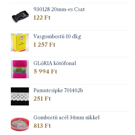
930128 20mm-es Csat
122
Ft
Vasgombostü 10 dkg
1 257
Ft
GLóRIA kötöfonal
5 994
Ft
Pamutcsipke 701402b
251
Ft
Gombostü acél 34mm nikkel
813
Ft