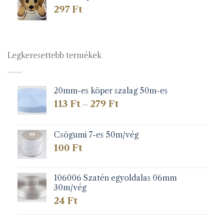
297
Ft
Legkeresettebb termékek
20mm-es köper szalag 50m-es
Ártartomány:
113
Ft
279
Ft
–
113 Ft
-
279 Ft
Csögumi 7-es 50m/vég
100
Ft
106006 Szatén egyoldalas 06mm
30m/vég
24
Ft