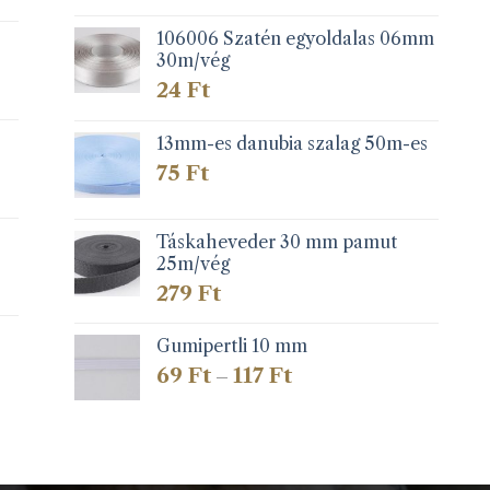
106006 Szatén egyoldalas 06mm
30m/vég
24
Ft
13mm-es danubia szalag 50m-es
75
Ft
Táskaheveder 30 mm pamut
25m/vég
279
Ft
Gumipertli 10 mm
Ártartomány:
69
Ft
117
Ft
–
69 Ft
-
117 Ft