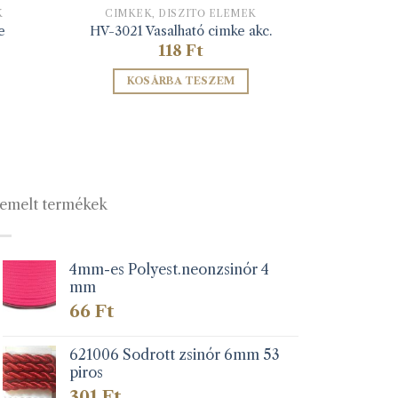
K
CIMKÉK, DÍSZÍTŐ ELEMEK
e
HV-3021 Vasalható cimke akc.
118
Ft
KOSÁRBA TESZEM
emelt termékek
4mm-es Polyest.neonzsinór 4
mm
66
Ft
621006 Sodrott zsinór 6mm 53
piros
301
Ft