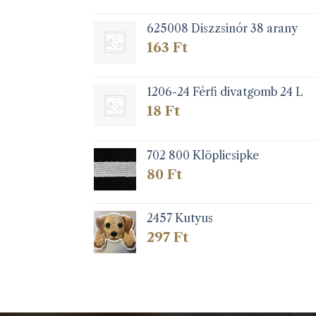
625008 Diszzsinór 38 arany
163
Ft
1206-24 Férfi divatgomb 24 L
18
Ft
702 800 Klöplicsipke
80
Ft
2457 Kutyus
297
Ft