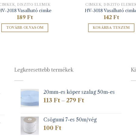
CIMKÉK, DÍSZÍTŐ ELEMEK
CIMKÉK, DÍSZÍTŐ ELEME
HV-2018 Vasalható cimke
HV-3018 Vasalható cimk
189
Ft
142
Ft
TOVÁBB OLVASOM
KOSÁRBA TESZEM
Legkeresettebb termékek
Ki
1
20mm-es köper szalag 50m-es
Ártartomány:
113
Ft
279
Ft
–
113 Ft
-
279 Ft
Csögumi 7-es 50m/vég
k
100
Ft