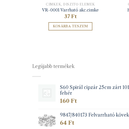
ELEMEK
CIMKÉK, DÍSZÍTŐ ELEMEK
ó cimke
VR-0001 Varrható akc.cimke
37
Ft
ZEM
KOSÁRBA TESZEM
Legújabb termékek
S60 Spirál cipzár 25cm zárt 10
fehér
160
Ft
9847/840173 Felvarrható köve
64
Ft