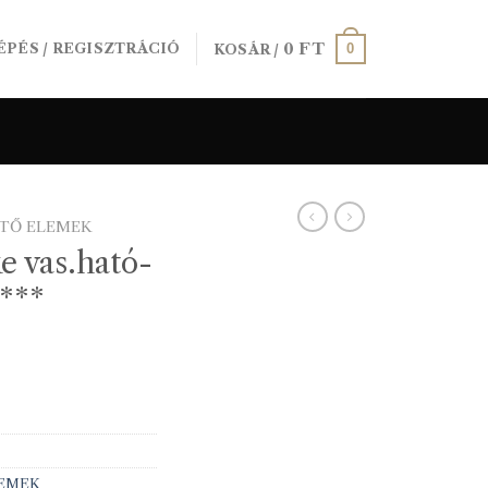
0
FT
0
ÉPÉS / REGISZTRÁCIÓ
KOSÁR /
ÍTŐ ELEMEK
e vas.ható-
)***
LEMEK