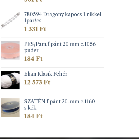
780594 Dragony kapocs 1.nikkel
1pár/cs
1 331
Ft
PES/Pam.f.pánt 20 mm c.1056
puder
184
Ft
Elian Klasik Fehér
12 573
Ft
SZATÉN f.pánt 20-mm c.1160
s.kék
184
Ft