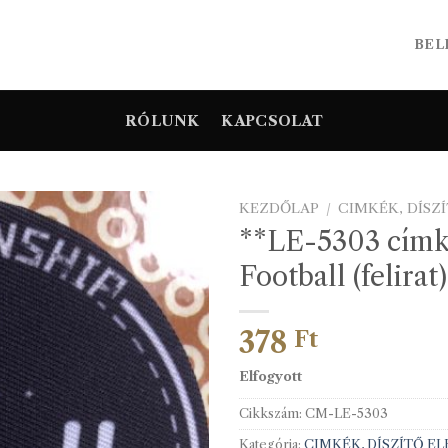
BEL
RÓLUNK
KAPCSOLAT
KEZDŐLAP
/
CIMKÉK, DÍSZ
**LE-5303 címk
Football (felirat
378
Ft
Elfogyott
Cikkszám:
CM-LE-5303
Kategória:
CIMKÉK, DÍSZÍTŐ E