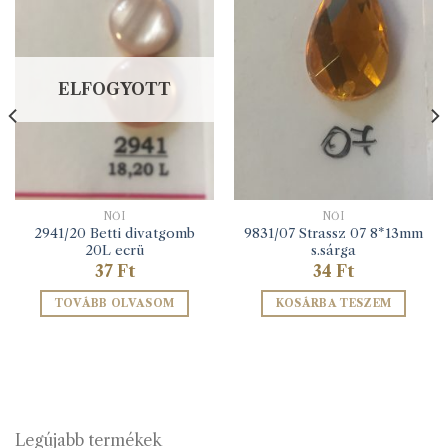
ELFOGYOTT
NŐI
NŐI
2941/20 Betti divatgomb
9831/07 Strassz 07 8*13mm
20L ecrü
s.sárga
37
Ft
34
Ft
TOVÁBB OLVASOM
KOSÁRBA TESZEM
Legújabb termékek