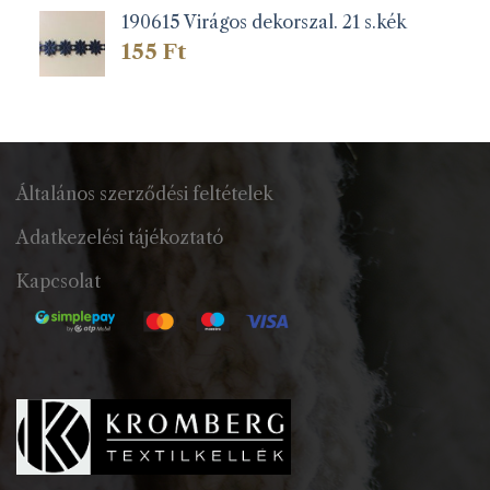
190615 Virágos dekorszal. 21 s.kék
155
Ft
Általános szerződési feltételek
Adatkezelési tájékoztató
Kapcsolat