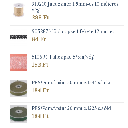
310210 Juta zsinór 1,5mm-es 10 méteres
vég
288
Ft
905287 klöplicsipke 1 fekete 12mm-es
84
Ft
510694 Tüllcsipke 5*3m/vég
152
Ft
PES/Pam.f.pánt 20 mm c.1244 s.keki
184
Ft
PES/Pam.f.pánt 20 mm c.1223 s.zöld
184
Ft