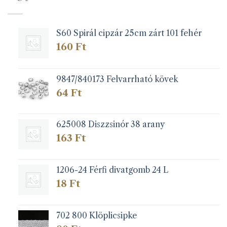
S60 Spirál cipzár 25cm zárt 101 fehér
160
Ft
9847/840173 Felvarrható kövek
64
Ft
625008 Diszzsinór 38 arany
163
Ft
1206-24 Férfi divatgomb 24 L
18
Ft
702 800 Klöplicsipke