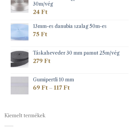
30m/vég
24
Ft
13mm-es danubia szalag 50m-es
75
Ft
Táskaheveder 30 mm pamut 25m/vég
279
Ft
Gumipertli 10 mm
Ártartomány:
69
Ft
117
Ft
–
69 Ft
-
117 Ft
Kiemelt termékek