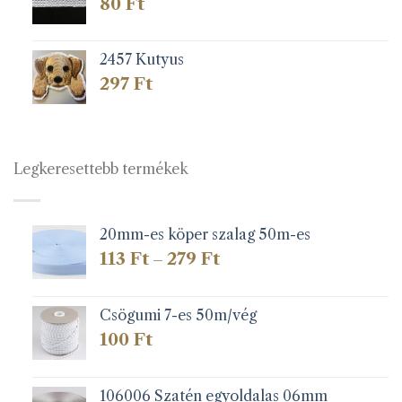
80
Ft
2457 Kutyus
297
Ft
Legkeresettebb termékek
20mm-es köper szalag 50m-es
Ártartomány:
113
Ft
279
Ft
–
113 Ft
-
279 Ft
Csögumi 7-es 50m/vég
100
Ft
106006 Szatén egyoldalas 06mm