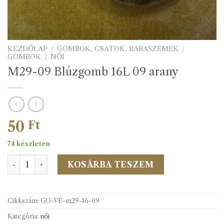
KEZDŐLAP
/
GOMBOK, CSATOK, BABASZEMEK
/
GOMBOK
/
NŐI
M29-09 Blúzgomb 16L 09 arany
50
Ft
74 készleten
M29-09 Blúzgomb 16L 09 arany mennyiség
KOSÁRBA TESZEM
Cikkszám:
GO-VÉ-m29-16-09
Kategória:
női