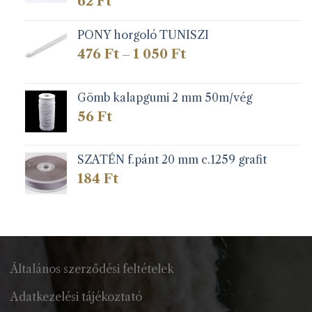
62
Ft
PONY horgoló TUNISZI
Ártartomány:
476
Ft
1 050
Ft
–
476 Ft
-
1
Gömb kalapgumi 2 mm 50m/vég
050 Ft
56
Ft
SZATÉN f.pánt 20 mm c.1259 grafit
184
Ft
Általános szerződési feltételek
Adatkezelési tájékoztató