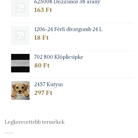
625008 Diszzsinór 38 arany
163
Ft
1206-24 Férfi divatgomb 24 L
18
Ft
702 800 Klöplicsipke
80
Ft
2457 Kutyus
297
Ft
Legkeresettebb termékek