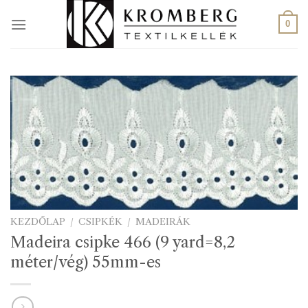
Skip
to
0
content
KEZDŐLAP
/
CSIPKÉK
/
MADEIRÁK
Madeira csipke 466 (9 yard=8,2
méter/vég) 55mm-es