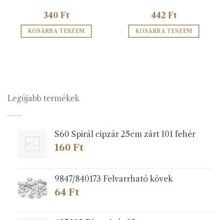
340
Ft
442
Ft
KOSÁRBA TESZEM
KOSÁRBA TESZEM
Legújabb termékek
S60 Spirál cipzár 25cm zárt 101 fehér
160
Ft
9847/840173 Felvarrható kövek
64
Ft