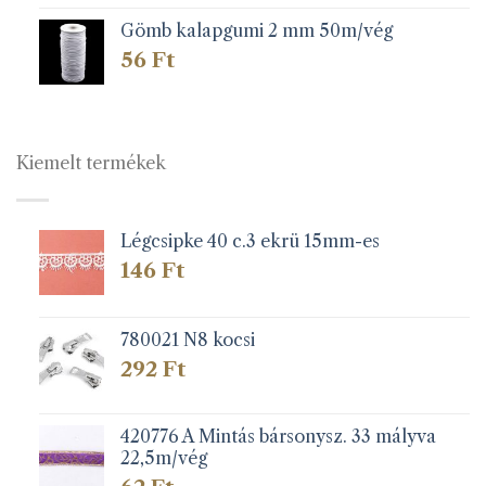
Gömb kalapgumi 2 mm 50m/vég
56
Ft
Kiemelt termékek
Légcsipke 40 c.3 ekrü 15mm-es
146
Ft
780021 N8 kocsi
292
Ft
420776 A Mintás bársonysz. 33 mályva
22,5m/vég