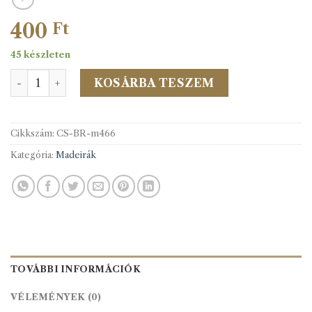
400
Ft
45 készleten
Madeira csipke 466 (9 yard=8,2 méter/vég) 55mm-es me
KOSÁRBA TESZEM
Cikkszám:
CS-BR-m466
Kategória:
Madeirák
TOVÁBBI INFORMÁCIÓK
VÉLEMÉNYEK (0)