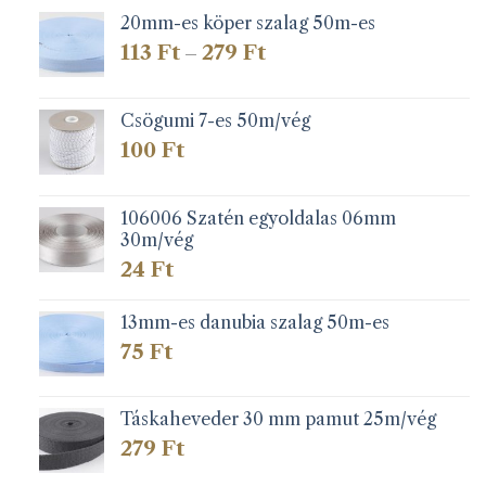
20mm-es köper szalag 50m-es
Ártartomány:
113
Ft
279
Ft
–
113 Ft
-
279 Ft
Csögumi 7-es 50m/vég
100
Ft
106006 Szatén egyoldalas 06mm
30m/vég
24
Ft
13mm-es danubia szalag 50m-es
75
Ft
Táskaheveder 30 mm pamut 25m/vég
279
Ft