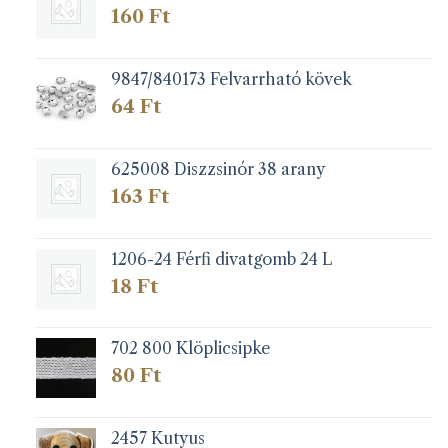
160
Ft
9847/840173 Felvarrható kövek
64
Ft
625008 Diszzsinór 38 arany
163
Ft
1206-24 Férfi divatgomb 24 L
18
Ft
702 800 Klöplicsipke
80
Ft
2457 Kutyus