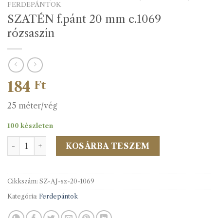
FERDEPÁNTOK
SZATÉN f.pánt 20 mm c.1069
rózsaszín
184
Ft
25 méter/vég
100 készleten
SZATÉN f.pánt 20 mm c.1069 rózsaszín mennyiség
KOSÁRBA TESZEM
Cikkszám:
SZ-AJ-sz-20-1069
Kategória:
Ferdepántok