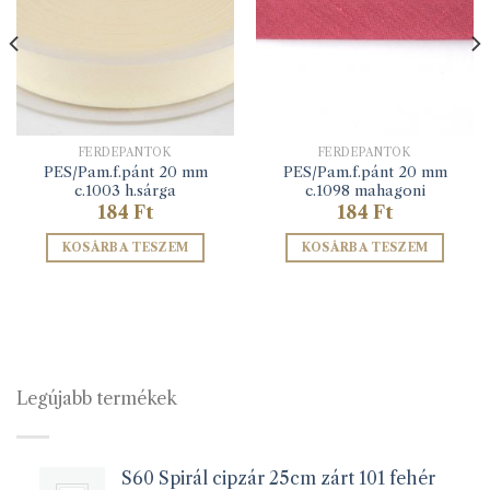
FERDEPÁNTOK
FERDEPÁNTOK
PES/Pam.f.pánt 20 mm
PES/Pam.f.pánt 20 mm
c.1003 h.sárga
c.1098 mahagoni
184
Ft
184
Ft
KOSÁRBA TESZEM
KOSÁRBA TESZEM
Legújabb termékek
S60 Spirál cipzár 25cm zárt 101 fehér