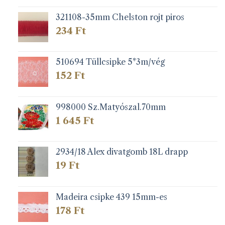
321108-35mm Chelston rojt piros
234
Ft
510694 Tüllcsipke 5*3m/vég
152
Ft
998000 Sz.Matyószal.70mm
1 645
Ft
2934/18 Alex divatgomb 18L drapp
19
Ft
Madeira csipke 439 15mm-es
178
Ft