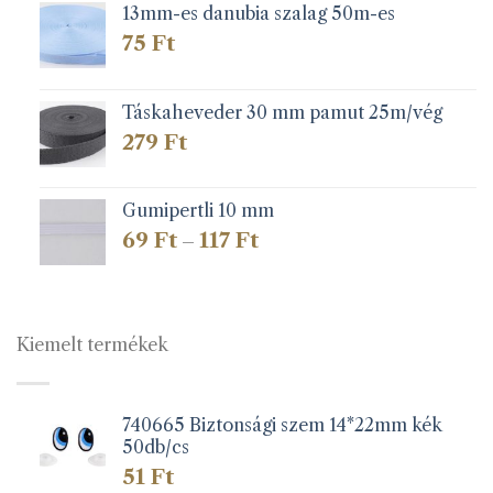
13mm-es danubia szalag 50m-es
75
Ft
Táskaheveder 30 mm pamut 25m/vég
279
Ft
Gumipertli 10 mm
Ártartomány:
69
Ft
117
Ft
–
69 Ft
-
117 Ft
Kiemelt termékek
740665 Biztonsági szem 14*22mm kék
50db/cs
51
Ft