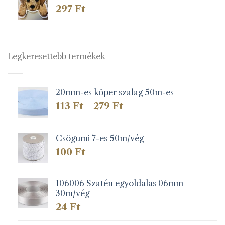
297
Ft
Legkeresettebb termékek
20mm-es köper szalag 50m-es
Ártartomány:
113
Ft
279
Ft
–
113 Ft
-
279 Ft
Csögumi 7-es 50m/vég
100
Ft
106006 Szatén egyoldalas 06mm
30m/vég
24
Ft