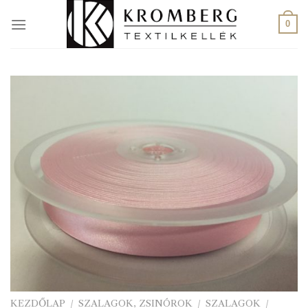
Skip
to
0
content
KEZDŐLAP
/
SZALAGOK, ZSINÓROK
/
SZALAGOK
/