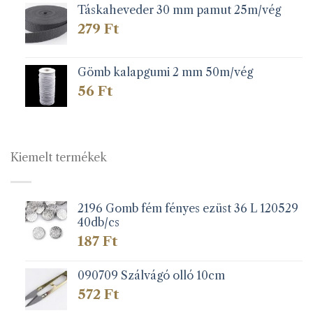
Táskaheveder 30 mm pamut 25m/vég
279
Ft
Gömb kalapgumi 2 mm 50m/vég
56
Ft
Kiemelt termékek
2196 Gomb fém fényes ezüst 36 L 120529
40db/cs
187
Ft
090709 Szálvágó olló 10cm
572
Ft