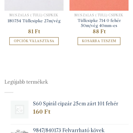
MŰSZÁLAS ( TÜLL) CSIPKÉK
MŰSZÁLAS ( TÜLL) CSIPKÉK
Tüllcsipke 714 0 fehér
180754 Tüllcsipke 27m/vég
50m/vég 40mm-es
81
Ft
88
Ft
OPCIÓK VÁLASZTÁSA
KOSÁRBA TESZEM
Ennek
a
terméknek
több
variációja
van.
Legújabb termékek
A
változatok
a
S60 Spirál cipzár 25cm zárt 101 fehér
termékoldalon
választhatók
160
Ft
ki
9847/840173 Felvarrható kövek