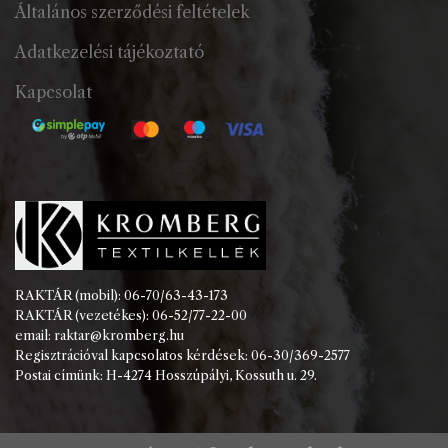
Általános szerződési feltételek
Adatkezelési tájékoztató
Kapcsolat
RAKTÁR (mobil): 06-70/63-43-173
RAKTÁR (vezetékes): 06-52/77-22-00
email: raktar@kromberg.hu
Regisztrációval kapcsolatos kérdések: 06-30/369-2577
Postai címünk: H-4274 Hosszúpályi, Kossuth u. 29.