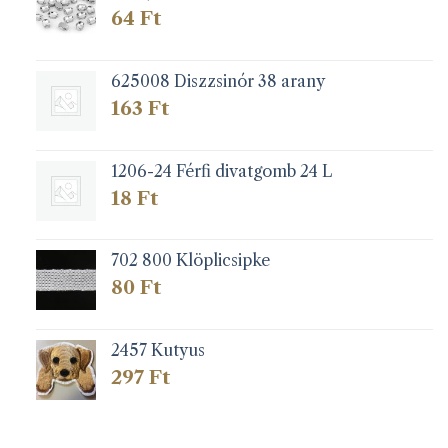
64
Ft
625008 Diszzsinór 38 arany
163
Ft
1206-24 Férfi divatgomb 24 L
18
Ft
702 800 Klöplicsipke
80
Ft
2457 Kutyus
297
Ft