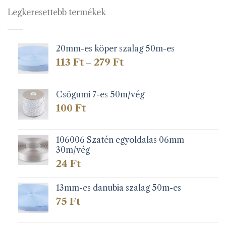
Legkeresettebb termékek
20mm-es köper szalag 50m-es
Ártartomány:
113
Ft
279
Ft
–
113 Ft
-
279 Ft
Csögumi 7-es 50m/vég
100
Ft
106006 Szatén egyoldalas 06mm
30m/vég
24
Ft
13mm-es danubia szalag 50m-es
75
Ft