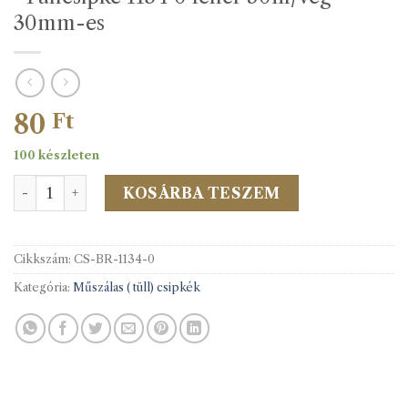
30mm-es
80
Ft
100 készleten
*Tüllcsipke 1134 0 fehér 50m/vég 30mm-es mennyiség
KOSÁRBA TESZEM
Cikkszám:
CS-BR-1134-0
Kategória:
Műszálas ( tüll) csipkék