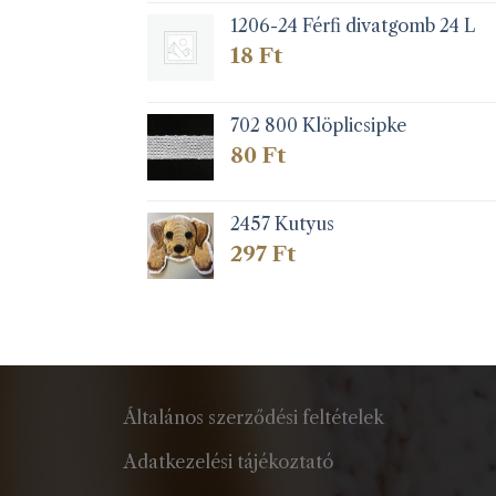
1206-24 Férfi divatgomb 24 L
18
Ft
702 800 Klöplicsipke
80
Ft
2457 Kutyus
297
Ft
Általános szerződési feltételek
Adatkezelési tájékoztató