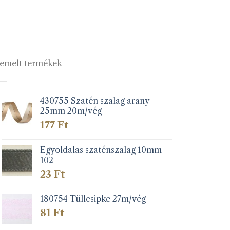
emelt termékek
430755 Szatén szalag arany
25mm 20m/vég
177
Ft
Egyoldalas szaténszalag 10mm
102
23
Ft
180754 Tüllcsipke 27m/vég
81
Ft