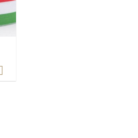
tartomány:
 Ft
0 Ft