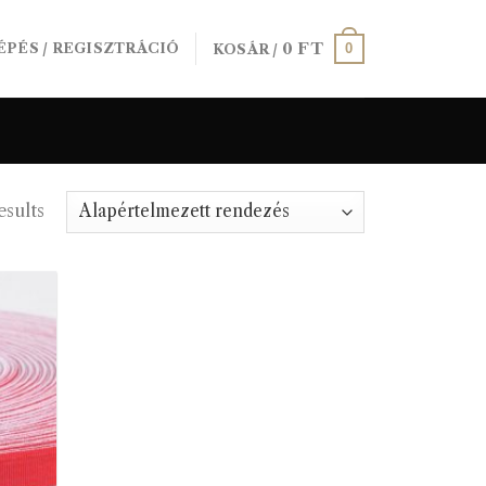
0
FT
0
ÉPÉS / REGISZTRÁCIÓ
KOSÁR /
esults