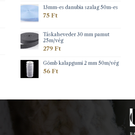
13mm-es danubia szalag 50m-es
75
Ft
Táskaheveder 30 mm pamut
25m/vég
279
Ft
Gömb kalapgumi 2 mm 50m/vég
56
Ft
RA