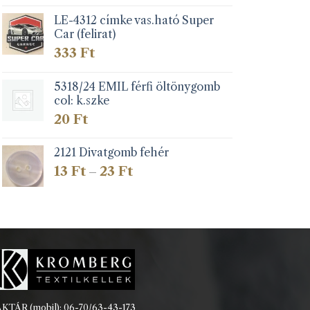
LE-4312 címke vas.ható Super
Car (felirat)
333
Ft
5318/24 EMIL férfi öltönygomb
col: k.szke
20
Ft
2121 Divatgomb fehér
Ártartomány:
13
Ft
23
Ft
–
13 Ft
-
23 Ft
KTÁR (mobil): 06-70/63-43-173