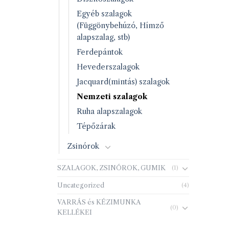
Egyéb szalagok
(Függönybehúzó, Hímző
alapszalag, stb)
Ferdepántok
Hevederszalagok
Jacquard(mintás) szalagok
Nemzeti szalagok
Ruha alapszalagok
Tépőzárak
Zsinórok
SZALAGOK, ZSINÓROK, GUMIK
(1)
Uncategorized
(4)
VARRÁS és KÉZIMUNKA
(0)
KELLÉKEI