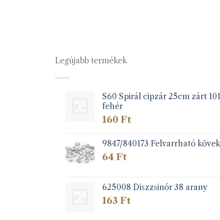
Legújabb termékek
S60 Spirál cipzár 25cm zárt 10
fehér
160
Ft
9847/840173 Felvarrható köve
64
Ft
625008 Diszzsinór 38 arany
163
Ft