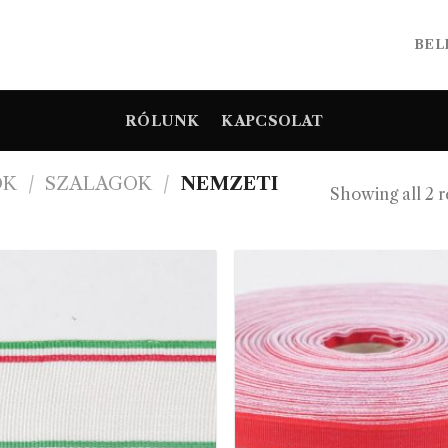
BEL
RÓLUNK
KAPCSOLAT
OK
/
SZALAGOK
/
NEMZETI
Showing all 2 r