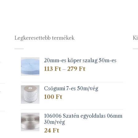
Legkeresettebb termékek
Ki
1
20mm-es köper szalag 50m-es
Ártartomány:
113
Ft
279
Ft
–
113 Ft
-
279 Ft
Csögumi 7-es 50m/vég
k
100
Ft
106006 Szatén egyoldalas 06mm
30m/vég
24
Ft