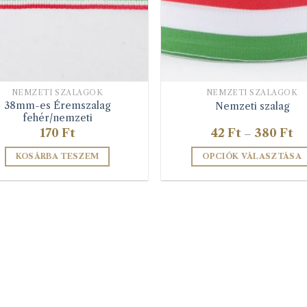
NEMZETI SZALAGOK
NEMZETI SZALAGOK
38mm-es Éremszalag
Nemzeti szalag
fehér/nemzeti
Ár
170
Ft
42
Ft
380
Ft
–
42
-
KOSÁRBA TESZEM
OPCIÓK VÁLASZTÁSA
38
Ennek
a
terméknek
több
variációja
van.
A
változatok
a