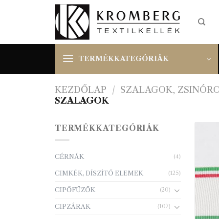
Skip
to
content
TERMÉKKATEGÓRIÁK
KEZDŐLAP
/
SZALAGOK, ZSINÓR
SZALAGOK
TERMÉKKATEGÓRIÁK
CÉRNÁK
(4)
CIMKÉK, DÍSZÍTŐ ELEMEK
(125)
CIPŐFŰZŐK
(20)
CIPZÁRAK
(107)