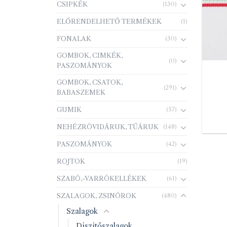
CSIPKÉK
(130)
ELŐRENDELHETŐ TERMÉKEK
(1)
FONALAK
(30)
GOMBOK, CIMKÉK,
(0)
PASZOMÁNYOK
GOMBOK, CSATOK,
(291)
BABASZEMEK
GUMIK
(57)
NEHÉZRÖVIDÁRUK, TŰÁRUK
(148)
PASZOMÁNYOK
(42)
ROJTOK
(19)
SZABÓ,-VARRÓKELLÉKEK
(61)
SZALAGOK, ZSINÓROK
(480)
Szalagok
Díszítőszalagok