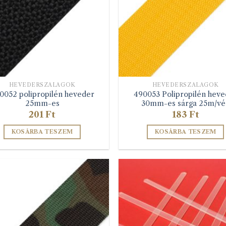
termékoldalon
termékolda
választhatók
választható
ki
ki
HEVEDERSZALAGOK
HEVEDERSZALAGOK
0052 polipropilén heveder
490053 Polipropilén heve
25mm-es
30mm-es sárga 25m/vé
201
Ft
183
Ft
KOSÁRBA TESZEM
KOSÁRBA TESZEM