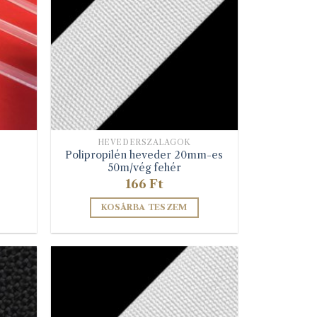
HEVEDERSZALAGOK
Polipropilén heveder 20mm-es
50m/vég fehér
166
Ft
KOSÁRBA TESZEM