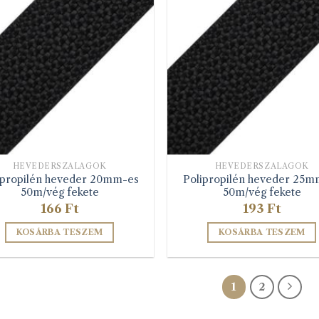
HEVEDERSZALAGOK
HEVEDERSZALAGOK
ipropilén heveder 20mm-es
Polipropilén heveder 25m
50m/vég fekete
50m/vég fekete
166
Ft
193
Ft
KOSÁRBA TESZEM
KOSÁRBA TESZEM
1
2