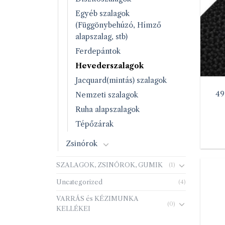
Egyéb szalagok
(Függönybehúzó, Hímző
alapszalag, stb)
Ferdepántok
Hevederszalagok
Jacquard(mintás) szalagok
49
Nemzeti szalagok
Ruha alapszalagok
Tépőzárak
Zsinórok
SZALAGOK, ZSINÓROK, GUMIK
(1)
Uncategorized
(4)
VARRÁS és KÉZIMUNKA
(0)
KELLÉKEI