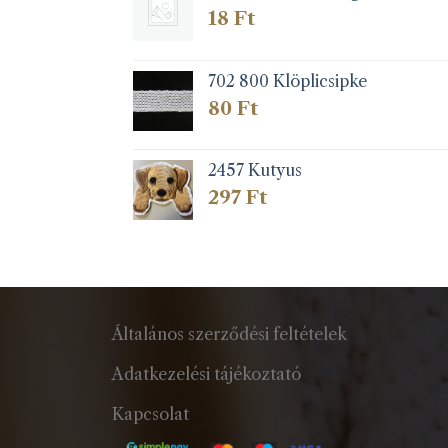
18
Ft
702 800 Klöplicsipke
80
Ft
2457 Kutyus
297
Ft
Általános szerződési feltételek
Adatkezelési tájékoztató
Kapcsolat