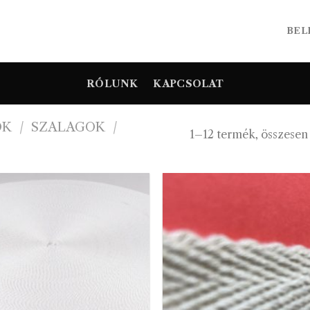
BEL
RÓLUNK
KAPCSOLAT
OK
/
SZALAGOK
/
1–12 termék, összesen