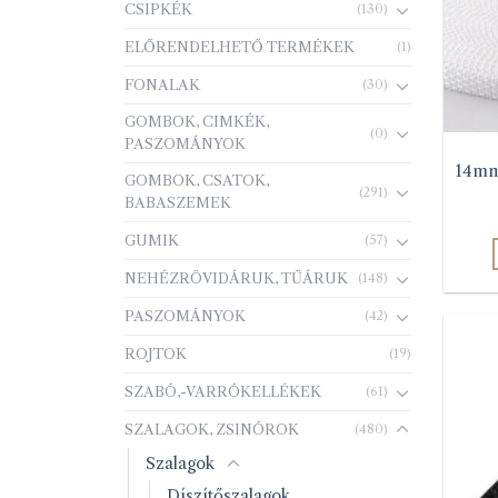
CSIPKÉK
(130)
ELŐRENDELHETŐ TERMÉKEK
(1)
FONALAK
(30)
GOMBOK, CIMKÉK,
(0)
PASZOMÁNYOK
14mm
GOMBOK, CSATOK,
(291)
BABASZEMEK
GUMIK
(57)
NEHÉZRÖVIDÁRUK, TŰÁRUK
(148)
PASZOMÁNYOK
(42)
ROJTOK
(19)
SZABÓ,-VARRÓKELLÉKEK
(61)
SZALAGOK, ZSINÓROK
(480)
Szalagok
Díszítőszalagok