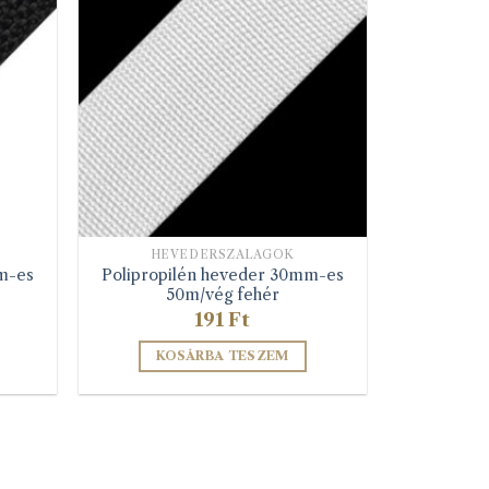
HEVEDERSZALAGOK
m-es
Polipropilén heveder 30mm-es
50m/vég fehér
191
Ft
KOSÁRBA TESZEM