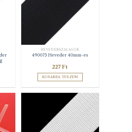
lon
k
HEVEDERSZALAGOK
der
490075 Heveder 40mm-es
g
227
Ft
KOSÁRBA TESZEM