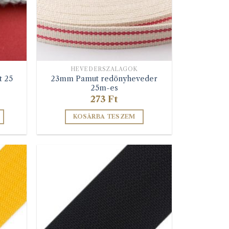
HEVEDERSZALAGOK
t 25
23mm Pamut redönyheveder
25m-es
273
Ft
KOSÁRBA TESZEM