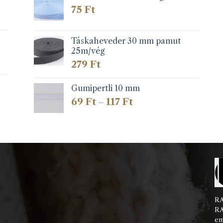
75
Ft
Táskaheveder 30 mm pamut
25m/vég
279
Ft
Gumipertli 10 mm
Ártartomány:
69
Ft
117
Ft
–
69 Ft
-
117 Ft
RA
RA
em