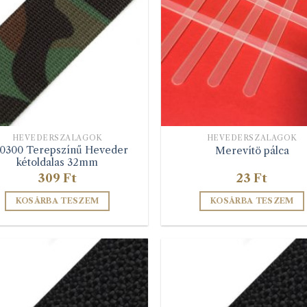
HEVEDERSZALAGOK
HEVEDERSZALAGOK
0300 Terepszínű Heveder
Merevítö pálca
kétoldalas 32mm
309
Ft
23
Ft
KOSÁRBA TESZEM
KOSÁRBA TESZEM