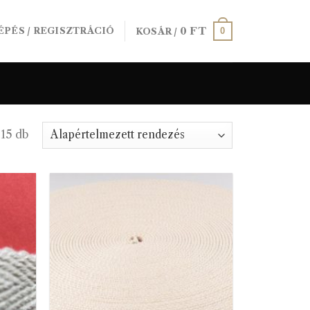
0
FT
0
ÉPÉS / REGISZTRÁCIÓ
KOSÁR /
 15 db