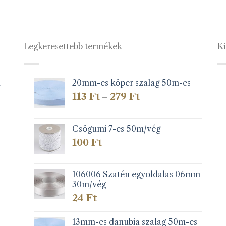
Legkeresettebb termékek
Ki
1
20mm-es köper szalag 50m-es
Ártartomány:
113
Ft
279
Ft
–
113 Ft
-
279 Ft
Csögumi 7-es 50m/vég
k
100
Ft
106006 Szatén egyoldalas 06mm
30m/vég
24
Ft
13mm-es danubia szalag 50m-es