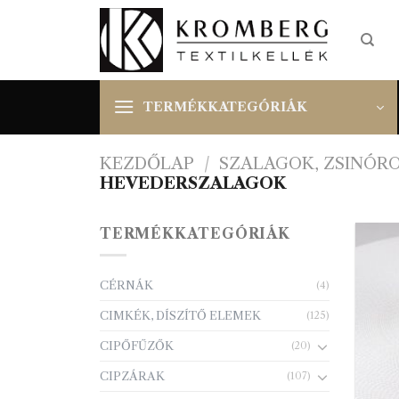
Skip
to
content
TERMÉKKATEGÓRIÁK
KEZDŐLAP
/
SZALAGOK, ZSINÓR
HEVEDERSZALAGOK
TERMÉKKATEGÓRIÁK
CÉRNÁK
(4)
CIMKÉK, DÍSZÍTŐ ELEMEK
(125)
CIPŐFŰZŐK
(20)
CIPZÁRAK
(107)