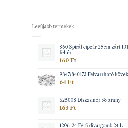
Legújabb termékek
S60 Spirál cipzár 25cm zárt 10
fehér
160
Ft
9847/840173 Felvarrható köve
64
Ft
625008 Diszzsinór 38 arany
163
Ft
1206-24 Férfi divatgomb 24 L