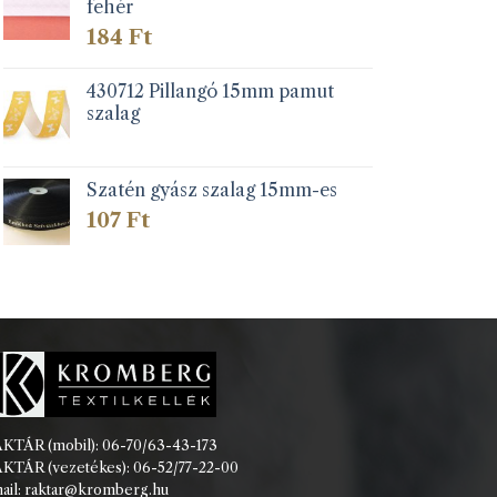
fehér
184
Ft
430712 Pillangó 15mm pamut
szalag
Szatén gyász szalag 15mm-es
107
Ft
KTÁR (mobil): 06-70/63-43-173
KTÁR (vezetékes): 06-52/77-22-00
ail: raktar@kromberg.hu