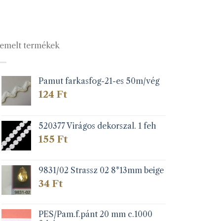
emelt termékek
Pamut farkasfog-21-es 50m/vég
124
Ft
520377 Virágos dekorszal. 1 feh
155
Ft
9831/02 Strassz 02 8*13mm beige
34
Ft
PES/Pam.f.pánt 20 mm c.1000